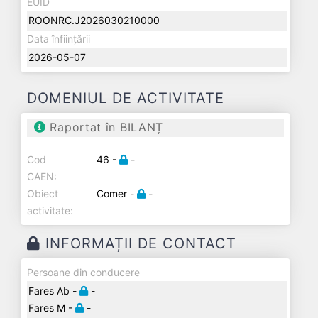
EUID
ROONRC.J2026030210000
Data înființării
2026-05-07
DOMENIUL DE ACTIVITATE
Raportat în BILANȚ
Cod
46 -
-
CAEN:
Obiect
Comer -
-
activitate:
INFORMAȚII DE CONTACT
Persoane din conducere
Fares Ab -
-
Fares M -
-