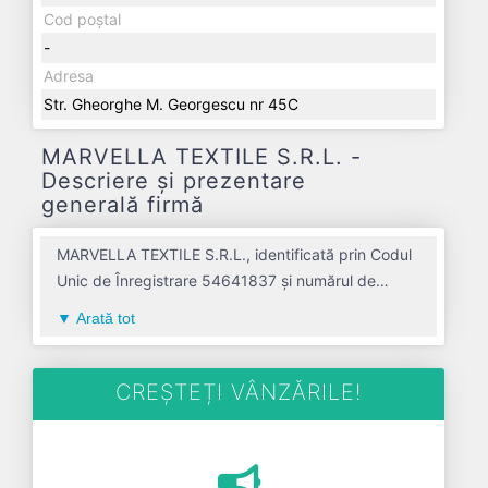
Cod poștal
-
Adresa
Str. Gheorghe M. Georgescu nr 45C
MARVELLA TEXTILE S.R.L. -
Descriere și prezentare
generală firmă
MARVELLA TEXTILE S.R.L., identificată prin Codul
Unic de Înregistrare 54641837 și numărul de
înregistrare la Registrul Comerțului
Arată tot
J2026030210000, este o societate specializată în
comert cu ridicata al produselor textile avand
codul 4641. Cu sediul social poziționat în zona de
CREȘTEȚI VÂNZĂRILE!
București-Ilfov a țării, în judetul ILFOV, compania
aduce o contribuție semnificativă pe piața de
profil. MARVELLA TEXTILE S.R.L. a fost fondată în