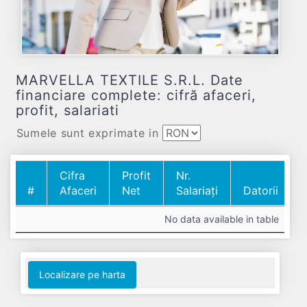
MARVELLA TEXTILE S.R.L. Date
financiare complete: cifră afaceri,
profit, salariati
Sumele sunt exprimate in
Cifra
Profit
Nr.
#
Afaceri
Net
Salariați
Datorii
#
Cifra
Profit
Nr.
Datorii
No data available in table
Afaceri
Net
Salariați
Localizare pe harta