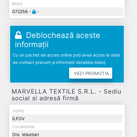
Mobil
072256 -
-
Deblochează aceste
informații
Cu un pachet de acces online poți avea acces la date
de contact precum și informații detaliate bilanț.
VEZI PROMOȚIA
MARVELLA TEXTILE S.R.L. - Sediu
social si adresă firmă
Județ
ILFOV
Localitatea
Ors. Voluntari