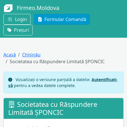
Firmeo.Moldova
Login
Formular Comandă
Prețuri
Acasă
Chișinău
Societatea cu Răspundere Limitată ŞPONCIC
Vizualizați o versiune parțială a datelor.
Autentificați-
vă
pentru a vedea datele complete.
Societatea cu Răspundere
Limitată ŞPONCIC