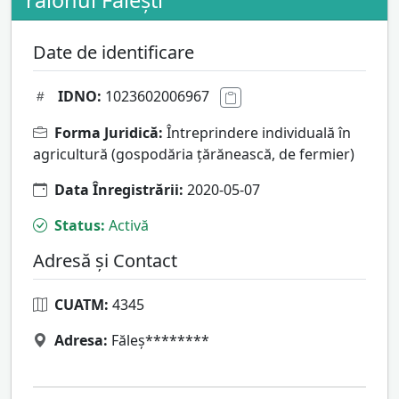
raionul Făleşti
Date de identificare
IDNO:
1023602006967
Forma Juridică:
Întreprindere individuală în
agricultură (gospodăria ţărănească, de fermier)
Data Înregistrării:
2020-05-07
Status:
Activă
Adresă și Contact
CUATM:
4345
Adresa:
Făleş********