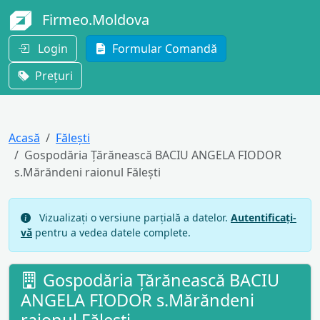
Firmeo.Moldova
Login
Formular Comandă
Prețuri
Acasă
Fălești
Gospodăria Ţărănească BACIU ANGELA FIODOR
s.Mărăndeni raionul Făleşti
Vizualizați o versiune parțială a datelor.
Autentificați-
vă
pentru a vedea datele complete.
Gospodăria Ţărănească BACIU
ANGELA FIODOR s.Mărăndeni