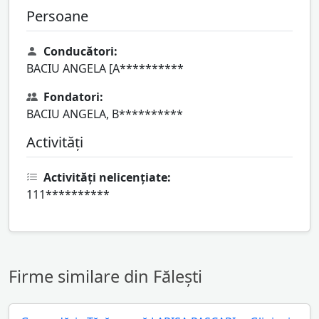
Persoane
Conducători:
BACIU ANGELA [A**********
Fondatori:
BACIU ANGELA, B**********
Activități
Activități nelicențiate:
111**********
Firme similare din Fălești