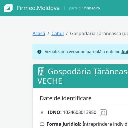
Firmeo.Moldova
parte din
firmeo.ro
Acasă
Cahul
Gospodăria Ţărănească (
Vizualizați o versiune parțială a datelor.
Aut
Gospodăria Ţărănea
VECHE
Date de identificare
IDNO:
1024603013950
Forma Juridică:
Întreprindere individ