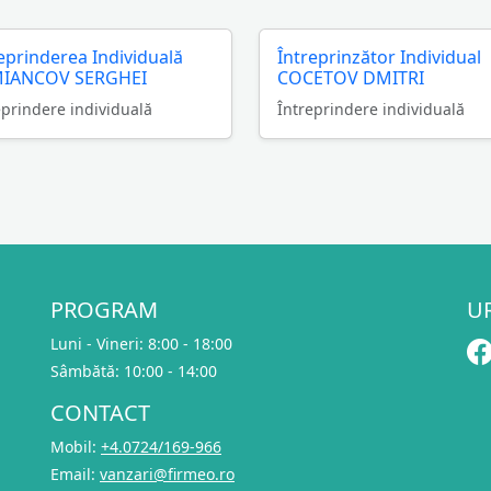
eprinderea Individuală
Întreprinzător Individual
IANCOV SERGHEI
COCETOV DMITRI
eprindere individuală
Întreprindere individuală
PROGRAM
U
Luni - Vineri: 8:00 - 18:00
Sâmbătă: 10:00 - 14:00
CONTACT
Mobil:
+4.0724/169-966
Email:
vanzari@firmeo.ro