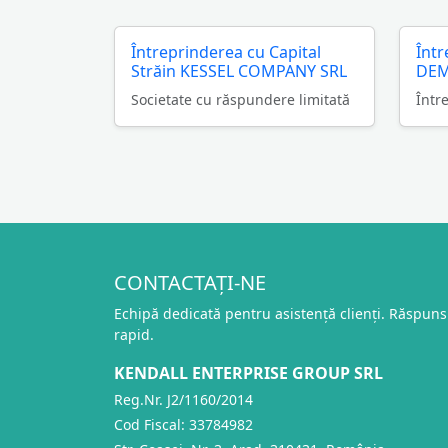
Întreprinderea cu Capital
Într
Străin KESSEL COMPANY SRL
DEM
Societate cu răspundere limitată
Într
CONTACTAȚI-NE
Echipă dedicată pentru asistență clienți. Răspuns
rapid.
KENDALL ENTERPRISE GROUP SRL
Reg.Nr. J2/1160/2014
Cod Fiscal: 33784982