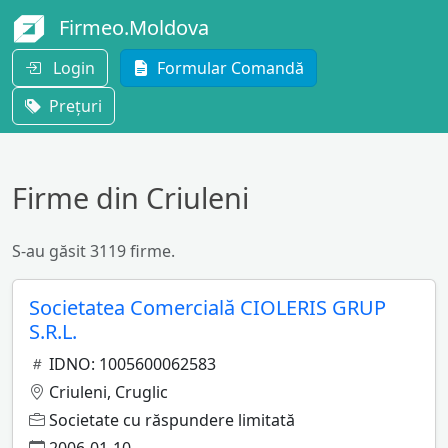
Firmeo.Moldova
Login
Formular Comandă
Prețuri
Firme din Criuleni
S-au găsit 3119 firme.
Societatea Comercială CIOLERIS GRUP
S.R.L.
IDNO: 1005600062583
Criuleni, Cruglic
Societate cu răspundere limitată