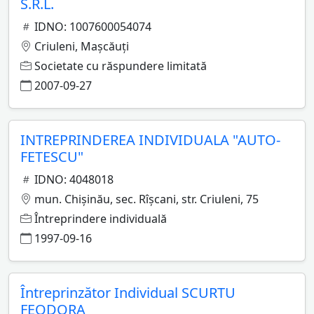
S.R.L.
IDNO: 1007600054074
Criuleni, Maşcăuţi
Societate cu răspundere limitată
2007-09-27
INTREPRINDEREA INDIVIDUALA "AUTO-
FETESCU"
IDNO: 4048018
mun. Chişinău, sec. Rîşcani, str. Criuleni, 75
Întreprindere individuală
1997-09-16
Întreprinzător Individual SCURTU
FEODORA