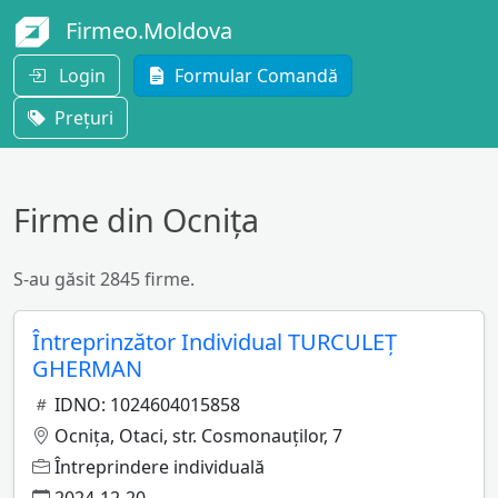
Firmeo.Moldova
Login
Formular Comandă
Prețuri
Firme din Ocnița
S-au găsit 2845 firme.
Întreprinzător Individual TURCULEŢ
GHERMAN
IDNO: 1024604015858
Ocniţa, Otaci, str. Cosmonauţilor, 7
Întreprindere individuală