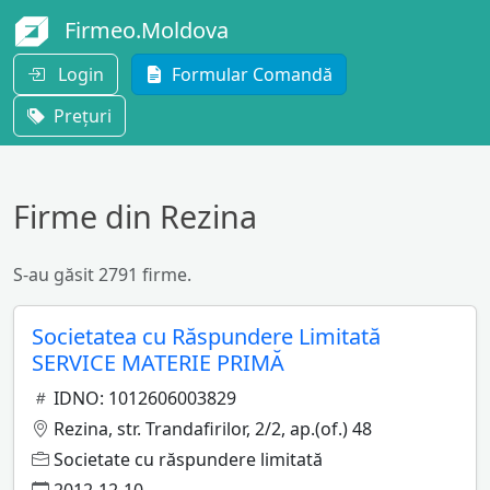
Firmeo.Moldova
Login
Formular Comandă
Prețuri
Firme din Rezina
S-au găsit 2791 firme.
Societatea cu Răspundere Limitată
SERVICE MATERIE PRIMĂ
IDNO: 1012606003829
Rezina, str. Trandafirilor, 2/2, ap.(of.) 48
Societate cu răspundere limitată