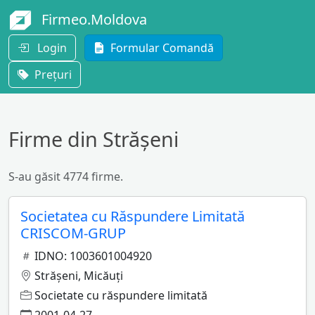
Firmeo.Moldova
Login
Formular Comandă
Prețuri
Firme din Strășeni
S-au găsit 4774 firme.
Societatea cu Răspundere Limitată
CRISCOM-GRUP
IDNO: 1003601004920
Străşeni, Micăuţi
Societate cu răspundere limitată