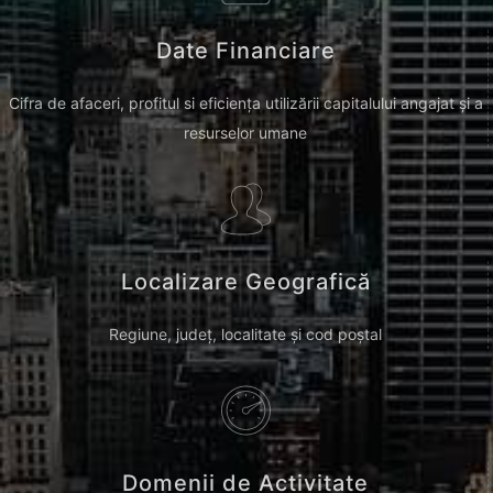
Date Financiare
Cifra de afaceri, profitul si eficiența utilizării capitalului angajat și a
resurselor umane
Localizare Geografică
Regiune, județ, localitate și cod poștal
Domenii de Activitate