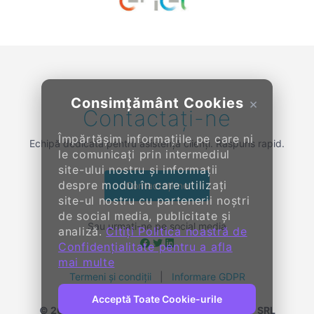
Previous
Next
Consimțământ Cookies
×
Contactați-ne
Împărtășim informațiile pe care ni
Echipă dedicată pentru asistență clienți. Răspuns rapid.
le comunicați prin intermediul
site-ului nostru și informații
despre modul în care utilizați
Contactați-ne
site-ul nostru cu partenerii noștri
de social media, publicitate și
Sau urmați-ne pe social media
analiză.
Citiți Politica noastră de
Confidențialitate pentru a afla
mai multe
Termeni și condiții
|
Informare GDPR
Acceptă Toate Cookie-urile
© 2014-
2026, KENDALL ENTERPRISE GROUP SRL