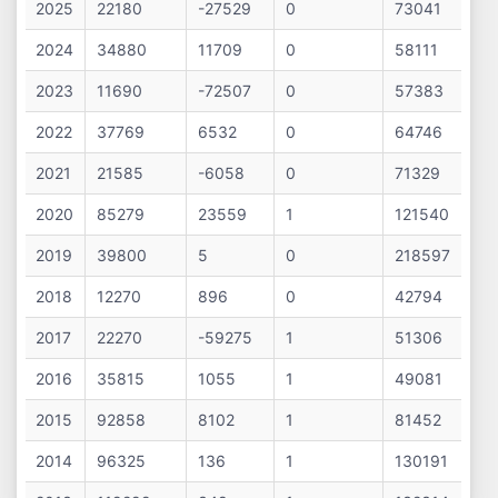
#
Cifra
Profit
Nr.
Datorii
2025
22180
-27529
0
73041
Afaceri
Net
Salariați
2024
34880
11709
0
58111
2023
11690
-72507
0
57383
2022
37769
6532
0
64746
2021
21585
-6058
0
71329
2020
85279
23559
1
121540
2019
39800
5
0
218597
2018
12270
896
0
42794
2017
22270
-59275
1
51306
2016
35815
1055
1
49081
2015
92858
8102
1
81452
2014
96325
136
1
130191