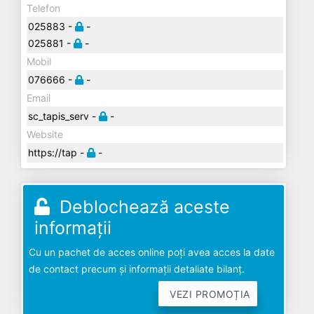
Telefon
025883 -
-
025881 -
-
Mobil
076666 -
-
Email
sc_tapis_serv -
-
Website
https://tap -
-
Deblochează aceste
informații
Cu un pachet de acces online poți avea acces la date
de contact precum și informații detaliate bilanț.
VEZI PROMOȚIA