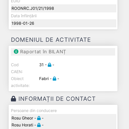
EUID
ROONRC.J01/21/1998
Data înființării
1998-01-26
DOMENIUL DE ACTIVITATE
Raportat în BILANȚ
Cod
31 -
-
CAEN:
Obiect
Fabri -
-
activitate:
INFORMAȚII DE CONTACT
Persoane din conducere
Rosu Gheor -
-
Rosu Horati -
-