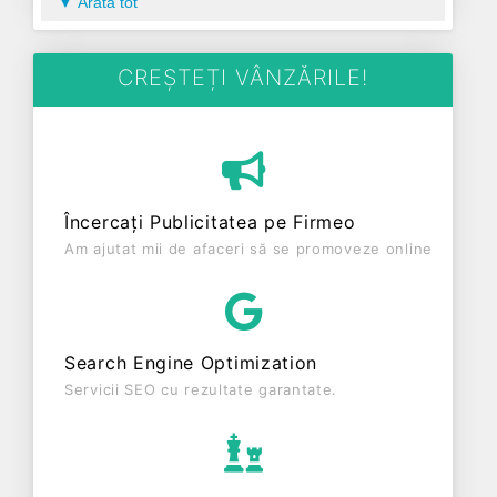
Arată tot
specializată în fabricarea de mobila n.c.a. avand
codul 3109. Cu sediul social poziționat în zona de
Centru a țării, în judetul ALBA, compania aduce o
CREȘTEȚI VÂNZĂRILE!
contribuție semnificativă pe piața de profil. TAPIS-
SERV SRL a fost fondată în anul 1998, având o
vechime de 28 ani. Conform ultimului bilanț,
societatea a înregistrat un profit de 0 RON și o
cifră de afaceri de 22.180 RON, gestionând
Încercați Publicitatea pe Firmeo
operațiunile cu un număr mediu de 0 de salariați
Am ajutat mii de afaceri să se promoveze online
pe ultimul an fiscal. TAPIS-SERV SRL este o
entitate activa din punct de vedere fiscal si are
status: FUNCTIUNE. Societatea nu este plătitoare
de TVA.
Search Engine Optimization
Servicii SEO cu rezultate garantate.