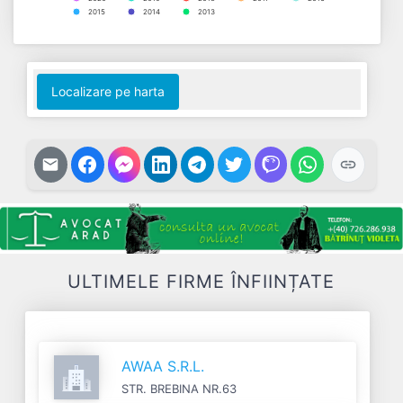
2015
2014
2013
End of interactive chart.
Localizare pe harta
ULTIMELE FIRME ÎNFIINȚATE
AWAA S.R.L.
STR. BREBINA NR.63