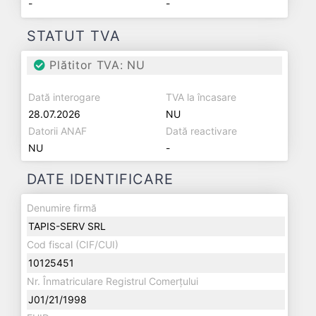
-
-
STATUT TVA
Plătitor TVA: NU
Dată interogare
TVA la încasare
28.07.2026
NU
Datorii ANAF
Dată reactivare
NU
-
DATE IDENTIFICARE
Denumire firmă
TAPIS-SERV SRL
Cod fiscal (CIF/CUI)
10125451
Nr. Înmatriculare Registrul Comerțului
J01/21/1998