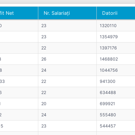
fit Net
Nr. Salariați
Datorii
fit Net
Nr. Salariați
Datorii
0
23
1320110
23
1354979
22
1397176
3
26
1468802
8
24
1044756
33
22
941300
6
22
634488
1
20
699921
2
24
555480
15
23
544457