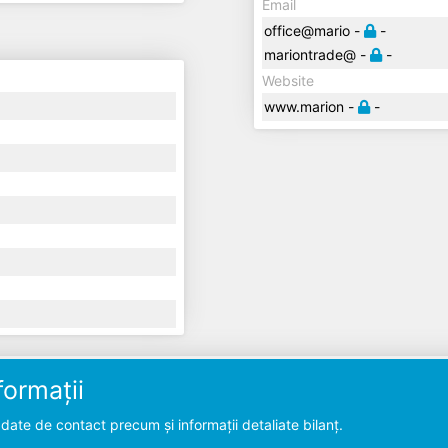
Email
office@mario -
-
mariontrade@ -
-
Website
www.marion -
-
ormații
ate de contact precum și informații detaliate bilanț.