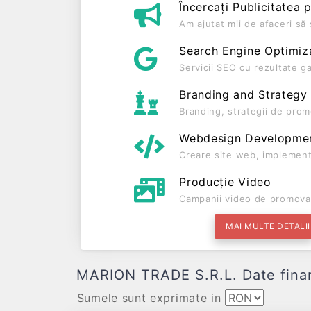
Încercați Publicitatea 
Am ajutat mii de afaceri s
Search Engine Optimiz
Servicii SEO cu rezultate g
Branding and Strategy
Branding, strategii de prom
Webdesign Developme
Creare site web, implement
Producție Video
Campanii video de promova
MAI MULTE DETALII
MARION TRADE S.R.L. Date financi
Sumele sunt exprimate in