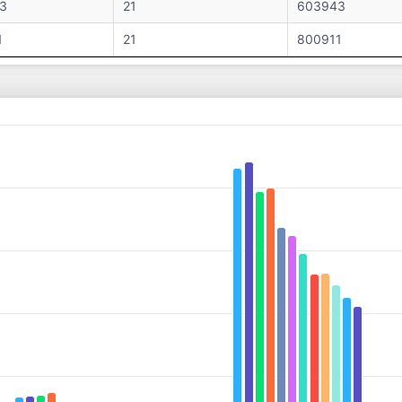
3
21
603943
1
21
800911
es from 544457 to 8817551.