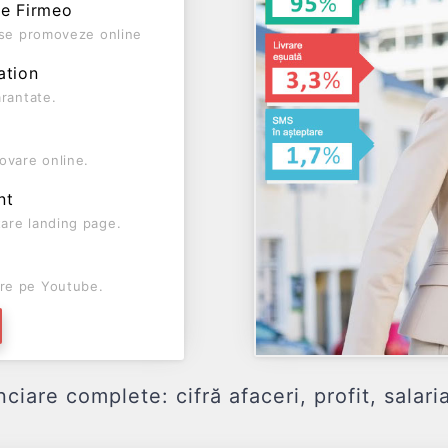
pe Firmeo
ă se promoveze online
ation
arantate.
ovare online.
nt
are landing page.
re pe Youtube.
are complete: cifră afaceri, profit, salaria