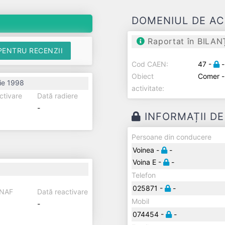
DOMENIUL DE AC
Raportat în BILAN
PENTRU RECENZII
Cod CAEN:
47 -
-
Obiect
Comer 
ie 1998
activitate:
ctivare
Dată radiere
-
INFORMAȚII D
Persoane din conducere
Voinea -
-
Voina E -
-
Telefon
025871 -
-
ANAF
Dată reactivare
Mobil
-
074454 -
-