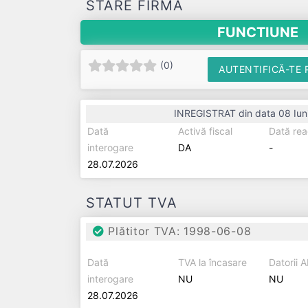
STARE FIRMĂ
FUNCTIUNE
(
0
)
AUTENTIFICĂ-TE 
INREGISTRAT din data 08 Iun
Dată
Activă fiscal
Dată rea
interogare
DA
-
28.07.2026
STATUT TVA
Plătitor TVA: 1998-06-08
Dată
TVA la încasare
Datorii 
interogare
NU
NU
28.07.2026