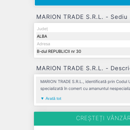
MARION TRADE S.R.L. - Sediu s
Județ
ALBA
Adresa
B-dul REPUBLICII nr 30
MARION TRADE S.R.L. - Descrie
MARION TRADE S.R.L., identificată prin Codul U
specializată în comert cu amanuntul nespeciali
în zona de Centru a țării, în judetul ALBA, com
Arată tot
o vechime de 28 ani. Conform ultimului bilanț, 
un număr mediu de 23 de salariați pe ultimul a
Societatea este plătitoare de TVA din anul 199
CREȘTEȚI VÂNZĂR