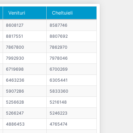
Venituri
Cheltuieli
Venituri
Cheltuieli
8608127
8587746
8817551
8807692
7867800
7862970
7992930
7978046
6719698
6700269
6463236
6305441
5907286
5833360
5256628
5216148
5266247
5246223
4886453
4765474