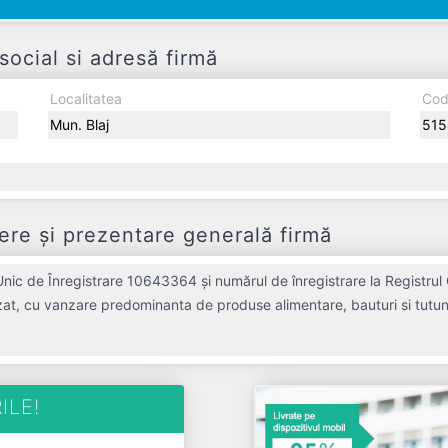
ocial si adresă firmă
Localitatea
Cod
Mun. Blaj
515
re și prezentare generală firmă
nic de Înregistrare 10643364 și numărul de înregistrare la Registrul
zat, cu vanzare predominanta de produse alimentare, bauturi si tutun
pania aduce o contribuție semnificativă pe piața de profil. MARION T
societatea a înregistrat un profit de 19.700 RON și o cifră de afacer
n fiscal. MARION TRADE S.R.L. este o entitate activa din punct de ve
8.
ILE!