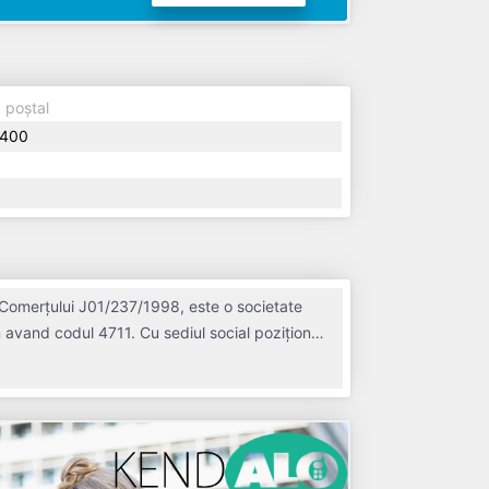
 poștal
400
 Comerțului J01/237/1998, este o societate
 avand codul 4711. Cu sediul social poziționat
RADE S.R.L. a fost fondată în anul 1998, având
i de 8.514.671 RON, gestionând operațiunile cu
dere fiscal si are status: FUNCTIUNE.