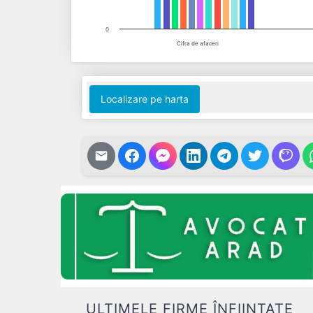
0
Cifra de afaceri
End of interactive chart.
Localizare pe harta
ULTIMELE FIRME ÎNFIINȚATE