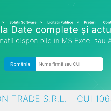
Soluții Software
Licitații Publice
Prețuri
Cont
la Date complete și actu
mații disponibile în MS Excel sau
România
N TRADE S.R.L. - CUI 10