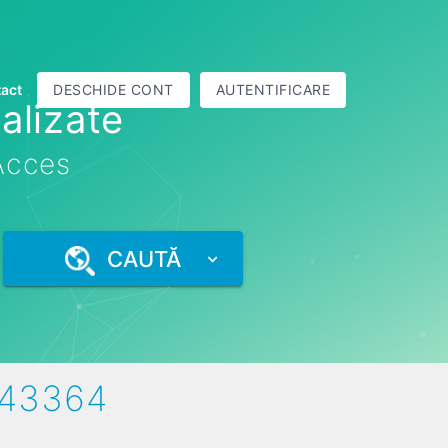
act
DESCHIDE CONT
AUTENTIFICARE
alizate
 Acces
CAUTĂ
643364