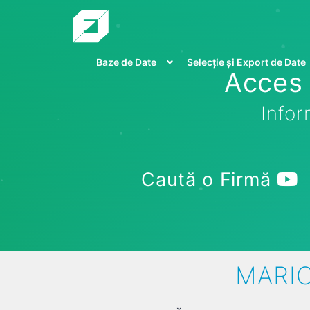
Baze de Date
Selecție și Export de Date
Acces 
Infor
Caută o Firmă
MARIO