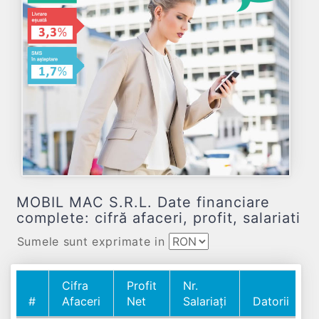
MOBIL MAC S.R.L. Date financiare
complete: cifră afaceri, profit, salariati
Sumele sunt exprimate in
Cifra
Profit
Nr.
#
Afaceri
Net
Salariați
Datorii