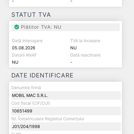
-
-
STATUT TVA
Plătitor TVA: NU
Dată interogare
TVA la încasare
05.08.2026
NU
Datorii ANAF
Dată reactivare
NU
-
DATE IDENTIFICARE
Denumire firmă
MOBIL MAC S.R.L.
Cod fiscal (CIF/CUI)
10651499
Nr. Înmatriculare Registrul Comerțului
J01/204/1998