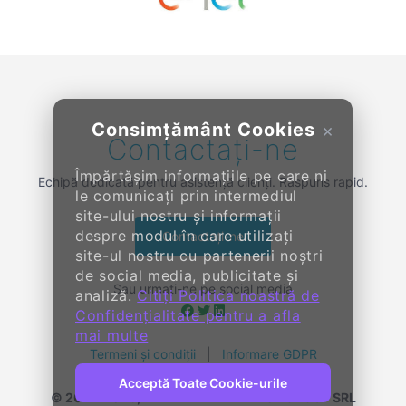
Previous
Next
Consimțământ Cookies
×
Contactați-ne
Împărtășim informațiile pe care ni
Echipă dedicată pentru asistență clienți. Răspuns rapid.
le comunicați prin intermediul
site-ului nostru și informații
despre modul în care utilizați
Contactați-ne
site-ul nostru cu partenerii noștri
de social media, publicitate și
Sau urmați-ne pe social media
analiză.
Citiți Politica noastră de
Confidențialitate pentru a afla
mai multe
Termeni și condiții
|
Informare GDPR
Acceptă Toate Cookie-urile
© 2014-
2026, KENDALL ENTERPRISE GROUP SRL