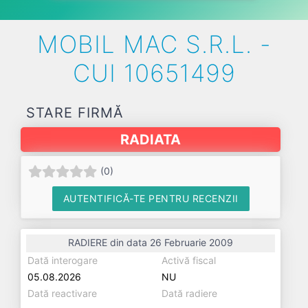
MOBIL MAC S.R.L. -
CUI 10651499
STARE FIRMĂ
RADIATA
(
0
)
AUTENTIFICĂ-TE PENTRU RECENZII
RADIERE din data 26 Februarie 2009
Dată interogare
Activă fiscal
05.08.2026
NU
Dată reactivare
Dată radiere