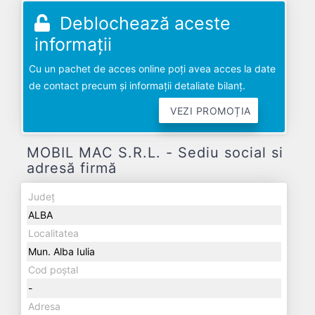
Deblochează aceste
informații
Cu un pachet de acces online poți avea acces la date
de contact precum și informații detaliate bilanț.
VEZI PROMOȚIA
MOBIL MAC S.R.L. - Sediu social si
adresă firmă
Județ
ALBA
Localitatea
Mun. Alba Iulia
Cod poștal
-
Adresa