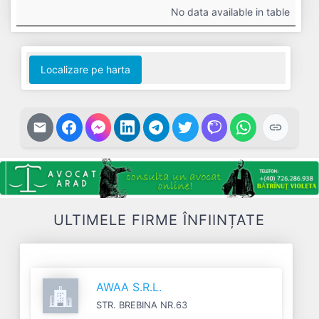
#
Cifra
Profit
Nr.
Datorii
No data available in table
Afaceri
Net
Salariați
Localizare pe harta
ULTIMELE FIRME ÎNFIINȚATE
AWAA S.R.L.
STR. BREBINA NR.63