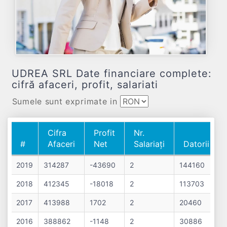
UDREA SRL Date financiare complete:
cifră afaceri, profit, salariati
Sumele sunt exprimate in
Cifra
Profit
Nr.
#
Afaceri
Net
Salariați
Datorii
#
Cifra
Profit
Nr.
Datorii
2019
314287
-43690
2
144160
Afaceri
Net
Salariați
2018
412345
-18018
2
113703
2017
413988
1702
2
20460
2016
388862
-1148
2
30886