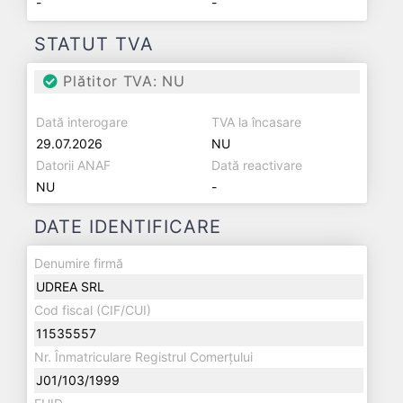
-
-
STATUT TVA
Plătitor TVA: NU
Dată interogare
TVA la încasare
29.07.2026
NU
Datorii ANAF
Dată reactivare
NU
-
DATE IDENTIFICARE
Denumire firmă
UDREA SRL
Cod fiscal (CIF/CUI)
11535557
Nr. Înmatriculare Registrul Comerțului
J01/103/1999