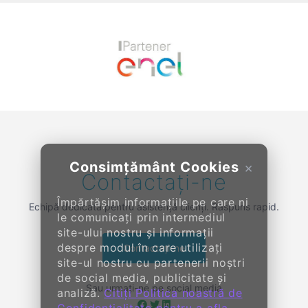
Previous
Next
Consimțământ Cookies
×
Contactați-ne
Împărtășim informațiile pe care ni
Echipă dedicată pentru asistență clienți. Răspuns rapid.
le comunicați prin intermediul
site-ului nostru și informații
despre modul în care utilizați
Contactați-ne
site-ul nostru cu partenerii noștri
de social media, publicitate și
Sau urmați-ne pe social media
analiză.
Citiți Politica noastră de