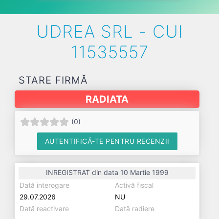
UDREA SRL - CUI
11535557
STARE FIRMĂ
RADIATA
(
0
)
AUTENTIFICĂ-TE PENTRU RECENZII
INREGISTRAT din data 10 Martie 1999
Dată interogare
Activă fiscal
29.07.2026
NU
Dată reactivare
Dată radiere