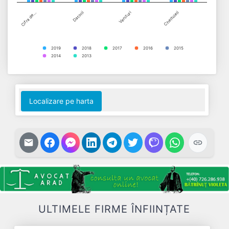
Cifra de…
Datorii
Venituri
Cheltuieli
2019
2018
2017
2016
2015
2014
2013
End of interactive chart.
Localizare pe harta
ULTIMELE FIRME ÎNFIINȚATE