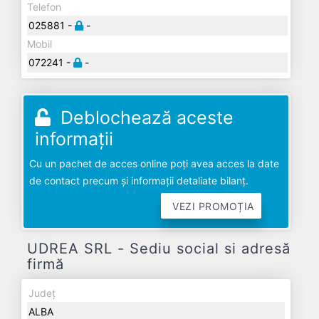
Telefon
025881 -
-
Mobil
072241 -
-
Deblochează aceste
informații
Cu un pachet de acces online poți avea acces la date
de contact precum și informații detaliate bilanț.
VEZI PROMOȚIA
UDREA SRL - Sediu social si adresă
firmă
Județ
ALBA