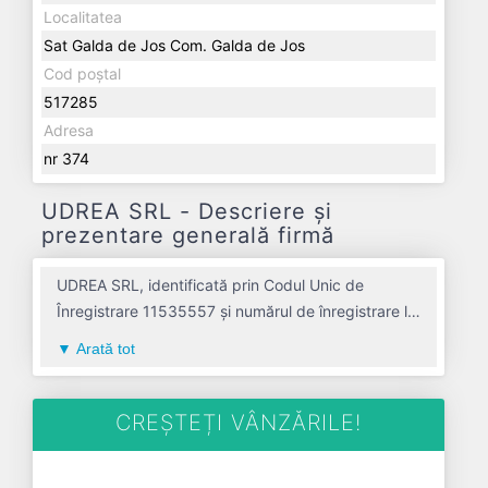
Localitatea
Sat Galda de Jos Com. Galda de Jos
Cod poștal
517285
Adresa
nr 374
UDREA SRL - Descriere și
prezentare generală firmă
UDREA SRL, identificată prin Codul Unic de
Înregistrare 11535557 și numărul de înregistrare la
Registrul Comerțului J01/103/1999, este o
Arată tot
societate specializată în comert cu amanuntul
nespecializat, cu vanzare predominanta de
produse alimentare, bauturi si tutun avand codul
CREȘTEȚI VÂNZĂRILE!
4711. Cu sediul social poziționat în zona de Centru
a țării, în judetul ALBA, compania aduce o