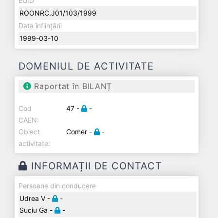
EUID
ROONRC.J01/103/1999
Data înființării
1999-03-10
DOMENIUL DE ACTIVITATE
Raportat în BILANȚ
Cod
47 -
-
CAEN:
Obiect
Comer -
-
activitate:
INFORMAȚII DE CONTACT
Persoane din conducere
Udrea V -
-
Suciu Ga -
-