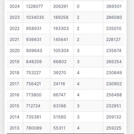
2024
1228077
206291
0
366501
2023
1034035
189258
2
286080
2022
958931
193303
2
235010
2021
936631
145641
2
228127
2020
909643
105304
3
235674
2019
848209
66802
3
266254
2018
753227
39270
4
230849
2017
756421
24116
4
230902
2016
773800
66747
4
256498
2015
712724
63166
3
232951
2014
735381
51560
3
209132
2013
780089
55311
4
259225