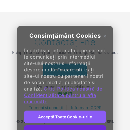
Consimțământ Cookies
×
Contactați-ne
Împărtășim informațiile pe care ni
Echipă dedicată pentru asistență clienți. Răspuns rapid.
le comunicați prin intermediul
site-ului nostru și informații
despre modul în care utilizați
Contactați-ne
site-ul nostru cu partenerii noștri
de social media, publicitate și
Sau urmați-ne pe social media
analiză.
Citiți Politica noastră de
Confidențialitate pentru a afla
mai multe
Termeni și condiții
|
Informare GDPR
Acceptă Toate Cookie-urile
© 2014-
2026, KENDALL ENTERPRISE GROUP SRL
Toate drepturile rezervate