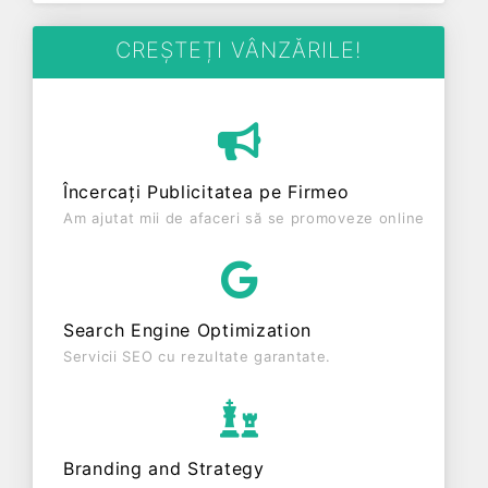
piese si accesorii pentru autovehicule avand codul
4531. Cu sediul social poziționat în zona de Centru
CREȘTEȚI VÂNZĂRILE!
a țării, în judetul ALBA, compania aduce o
contribuție semnificativă pe piața de profil.
CLAMISO SRL a fost fondată în anul 1999, având
o vechime de 27 ani. Conform ultimului bilanț,
societatea a înregistrat un profit de 9.825 RON și o
Încercați Publicitatea pe Firmeo
cifră de afaceri de 268.616 RON, gestionând
Am ajutat mii de afaceri să se promoveze online
operațiunile cu un număr mediu de 0 de salariați
pe ultimul an fiscal. CLAMISO SRL este o entitate
activa din punct de vedere fiscal si are status:
FUNCTIUNE. Societatea nu este plătitoare de TVA.
Search Engine Optimization
Servicii SEO cu rezultate garantate.
Branding and Strategy