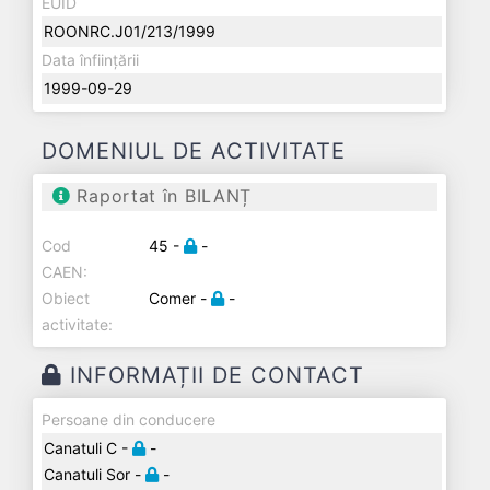
EUID
ROONRC.J01/213/1999
Data înființării
1999-09-29
DOMENIUL DE ACTIVITATE
Raportat în BILANȚ
Cod
45 -
-
CAEN:
Obiect
Comer -
-
activitate:
INFORMAȚII DE CONTACT
Persoane din conducere
Canatuli C -
-
Canatuli Sor -
-