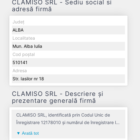
CLAMISO SRL - Sediu social si
adresă firmă
Județ
ALBA
Localitatea
Mun. Alba Iulia
Cod poștal
510141
Adresa
Str. Iasilor nr 18
CLAMISO SRL - Descriere și
prezentare generală firmă
CLAMISO SRL, identificată prin Codul Unic de
Înregistrare 12178010 și numărul de înregistrare la
Registrul Comerțului J01/213/1999, este o
Arată tot
societate specializată în comert cu ridicata de