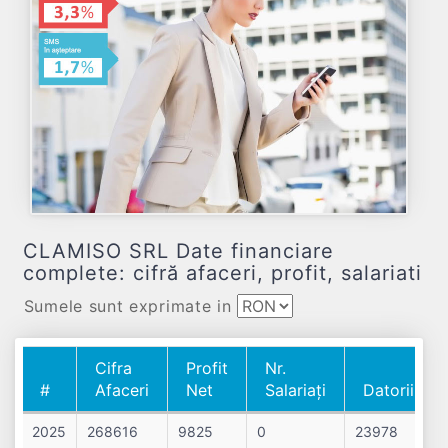
CLAMISO SRL Date financiare
complete: cifră afaceri, profit, salariati
Sumele sunt exprimate in
Cifra
Profit
Nr.
#
Afaceri
Net
Salariați
Datorii
#
Cifra
Profit
Nr.
Datorii
2025
268616
9825
0
23978
Afaceri
Net
Salariați