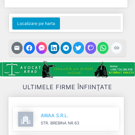
End of interactive chart.
Localizare pe harta
ULTIMELE FIRME ÎNFIINȚATE
AWAA S.R.L.
STR. BREBINA NR.63