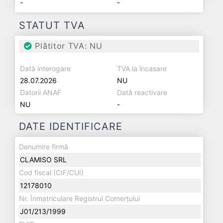
-
-
STATUT TVA
Plătitor TVA: NU
Dată interogare
TVA la încasare
28.07.2026
NU
Datorii ANAF
Dată reactivare
NU
-
DATE IDENTIFICARE
Denumire firmă
CLAMISO SRL
Cod fiscal (CIF/CUI)
12178010
Nr. Înmatriculare Registrul Comerțului
J01/213/1999