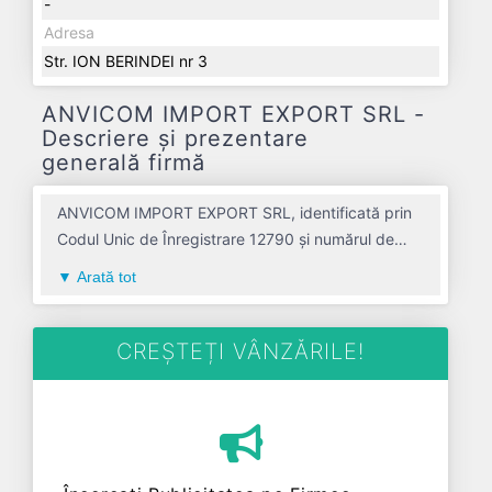
-
Adresa
Str. ION BERINDEI nr 3
ANVICOM IMPORT EXPORT SRL -
Descriere și prezentare
generală firmă
ANVICOM IMPORT EXPORT SRL, identificată prin
Codul Unic de Înregistrare 12790 și numărul de
înregistrare la Registrul Comerțului
Arată tot
J40/10887/1991, este o societate specializată în
activitati de servicii anexe transporturilor pe apa
avand codul 5222. Cu sediul social poziționat în
CREȘTEȚI VÂNZĂRILE!
zona de București-Ilfov a țării, în judetul
BUCURESTI, compania aduce o contribuție
semnificativă pe piața de profil. ANVICOM IMPORT
EXPORT SRL a fost fondată în anul 1991, având o
vechime de 35 ani. Conform ultimului bilanț,