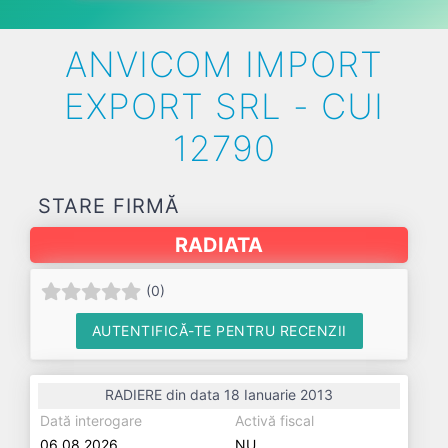
ANVICOM IMPORT
EXPORT SRL - CUI
12790
STARE FIRMĂ
RADIATA
(
0
)
AUTENTIFICĂ-TE PENTRU RECENZII
RADIERE din data 18 Ianuarie 2013
Dată interogare
Activă fiscal
06.08.2026
NU