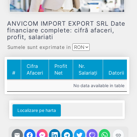
ANVICOM IMPORT EXPORT SRL Date
financiare complete: cifră afaceri,
profit, salariati
Sumele sunt exprimate in
Cifra
Profit
Nr.
#
Afaceri
Net
Salariați
Datorii
#
Cifra
Profit
Nr.
Datorii
No data available in table
Afaceri
Net
Salariați
Localizare pe harta