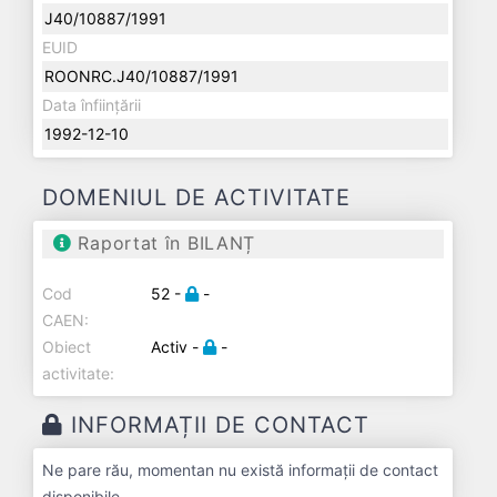
J40/10887/1991
EUID
ROONRC.J40/10887/1991
Data înființării
1992-12-10
DOMENIUL DE ACTIVITATE
Raportat în BILANȚ
Cod
52 -
-
CAEN:
Obiect
Activ -
-
activitate:
INFORMAȚII DE CONTACT
Ne pare rău, momentan nu există informații de contact
disponibile.