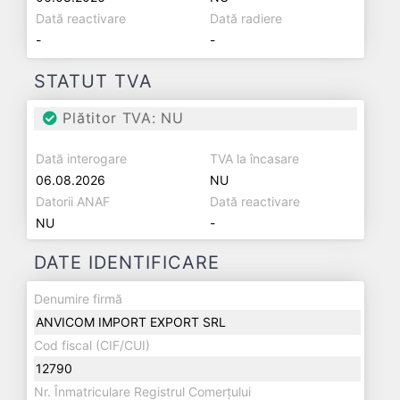
Dată reactivare
Dată radiere
-
-
STATUT TVA
Plătitor TVA: NU
Dată interogare
TVA la încasare
06.08.2026
NU
Datorii ANAF
Dată reactivare
NU
-
DATE IDENTIFICARE
Denumire firmă
ANVICOM IMPORT EXPORT SRL
Cod fiscal (CIF/CUI)
12790
Nr. Înmatriculare Registrul Comerțului