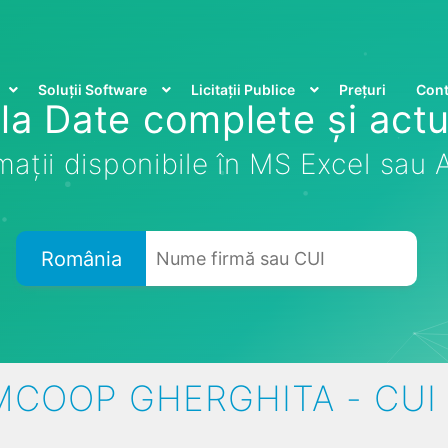
Soluții Software
Licitații Publice
Prețuri
Cont
la Date complete și actu
mații disponibile în MS Excel sau
România
COOP GHERGHITA - CUI 