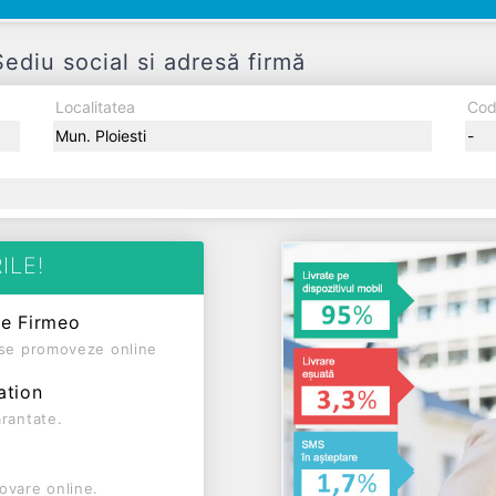
u social si adresă firmă
Localitatea
Cod
Mun. Ploiesti
-
ILE!
pe Firmeo
ă se promoveze online
ation
arantate.
ovare online.