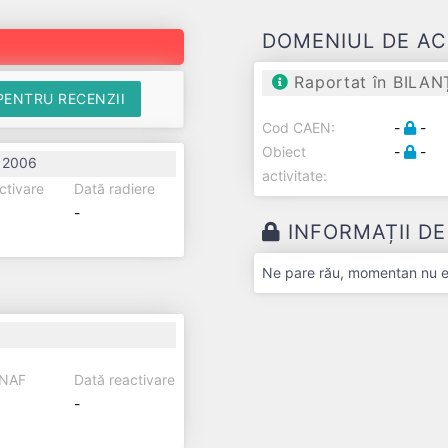
DOMENIUL DE AC
Raportat în BILAN
PENTRU RECENZII
Cod CAEN:
-
-
Obiect
-
-
e 2006
activitate:
ctivare
Dată radiere
-
INFORMAȚII D
Ne pare rău, momentan nu exi
ANAF
Dată reactivare
-