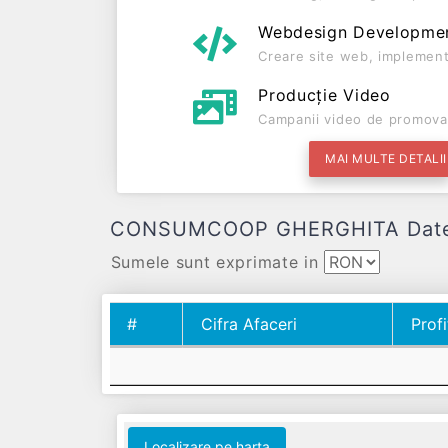
Webdesign Developme
Creare site web, implement
Producție Video
Campanii video de promova
MAI MULTE DETALII
CONSUMCOOP GHERGHITA Date finan
Sumele sunt exprimate in
#
Cifra Afaceri
Profi
#
Cifra Afaceri
Profi
Localizare pe harta