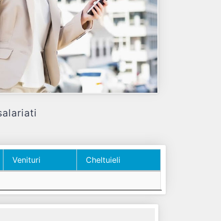
lariati
Venituri
Cheltuieli
Venituri
Cheltuieli