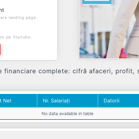
nt
are landing page.
re pe Youtube.
ciare complete: cifră afaceri, profit, sa
t Net
Nr. Salariați
Datorii
t Net
Nr. Salariați
Datorii
No data available in table