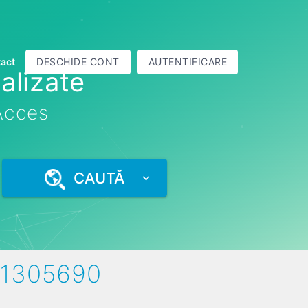
act
DESCHIDE CONT
AUTENTIFICARE
alizate
 Acces
CAUTĂ
1305690