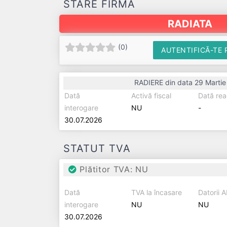
STARE FIRMĂ
RADIATA
(
0
)
AUTENTIFICĂ-TE 
RADIERE din data 29 Marti
Dată
Activă fiscal
Dată rea
interogare
NU
-
30.07.2026
STATUT TVA
Plătitor TVA: NU
Dată
TVA la încasare
Datorii 
interogare
NU
NU
30.07.2026