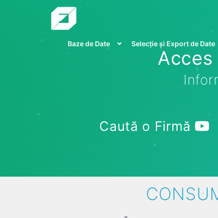
Baze de Date
Selecție și Export de Date
Acces 
Infor
Caută o Firmă
CONSUM