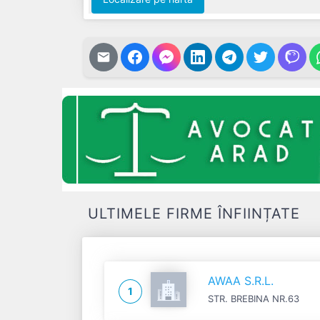
ULTIMELE FIRME ÎNFIINȚATE
AWAA S.R.L.
1
STR. BREBINA NR.63