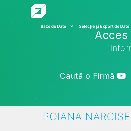
Baze de Date
Selecție și Export de Date
Acces 
Infor
Caută o Firmă
POIANA NARCISE