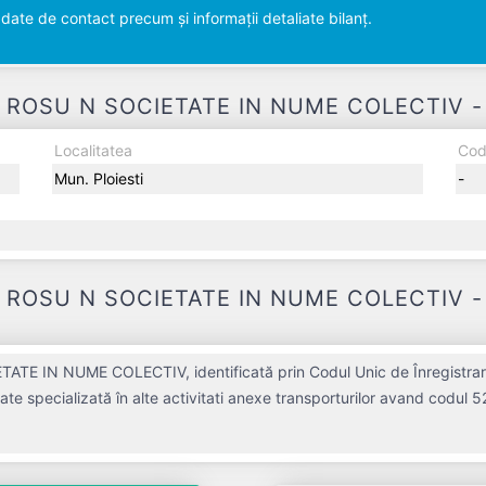
ate de contact precum și informații detaliate bilanț.
OSU N SOCIETATE IN NUME COLECTIV - Sed
Localitatea
Cod
Mun. Ploiesti
-
ROSU N SOCIETATE IN NUME COLECTIV - De
IN NUME COLECTIV, identificată prin Codul Unic de Înregistrare 
te specializată în alte activitati anexe transporturilor avand codul 5
mpania aduce o contribuție semnificativă pe piața de profil. POI
d o vechime de 34 ani. Conform ultimului bilanț, societatea a înregi
LR ROSU N SOCIETATE IN NUME