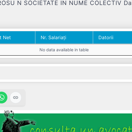
SU N SOCIETATE IN NUME COLECTIV Date f
t Net
Nr. Salariați
Datorii
t Net
Nr. Salariați
Datorii
No data available in table