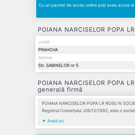
Cu un pachet de acces online poți avea acces la d
POIANA NARCISELOR POPA LR R
Județ
PRAHOVA
Adresa
Str. SABINELOR nr 5
POIANA NARCISELOR POPA LR 
generală firmă
POIANA NARCISELOR POPA LR ROSU N SOCIETATE 
Registrul Comerțului J29/12/1992, este o societa
Sud-Muntenia a țării, în judetul PRAHOVA, co
Arată tot
NUME COLECTIV a fost fondată în anul 1992, avân
de 0 RON, gestionând operațiunile cu un număr mediu de de salariați pe ultimul an fiscal. POIANA NARCISELOR POPA 