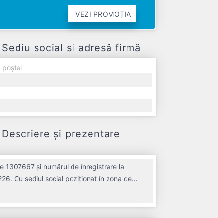
VEZI PROMOȚIA
iu social si adresă firmă
 poștal
scriere și prezentare
1307667 și numărul de înregistrare la
226. Cu sediul social poziționat în zona de
ANA NARCISELOR POPA LR ROSU N SOCIETATE IN
strat un profit de 0 RON și o cifră de afaceri