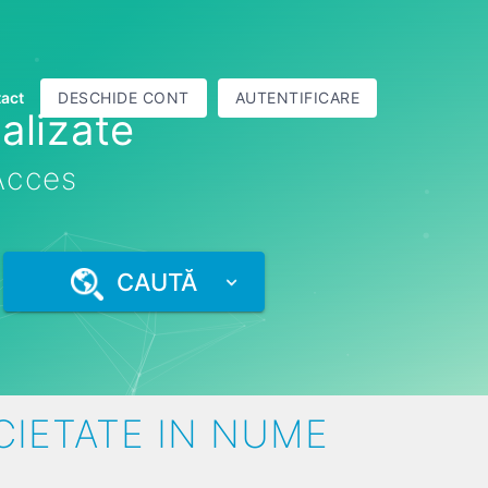
act
DESCHIDE CONT
AUTENTIFICARE
alizate
 Acces
CAUTĂ
CIETATE IN NUME