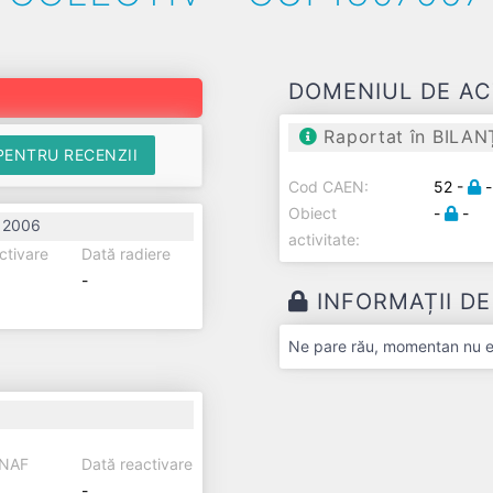
DOMENIUL DE AC
Raportat în BILAN
PENTRU RECENZII
Cod CAEN:
52 -
-
Obiect
-
-
e 2006
activitate:
ctivare
Dată radiere
-
INFORMAȚII D
Ne pare rău, momentan nu exi
ANAF
Dată reactivare
-