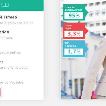
COLECTIV este o entitate inactiva din punct de vedere fiscal si are status: RADIATA. Societatea nu est
ILE!
pe Firmeo
ă se promoveze online
ation
arantate.
ovare online.
nt
are landing page.
re pe Youtube.