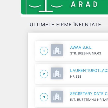
ULTIMELE FIRME ÎNFIINȚATE
AWAA S.R.L.
1
STR. BREBINA NR.63
LAURENTIUKOTLACSI
2
NR.328
SECRETARY DATE C
3
INT. BUZETEANU NR.TA