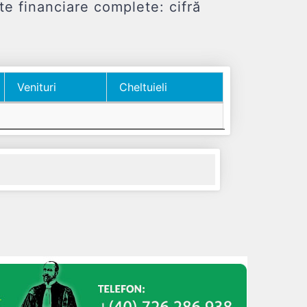
inanciare complete: cifră
Venituri
Cheltuieli
Venituri
Cheltuieli