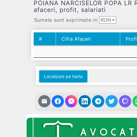
POIANA NARCISELOR POPA LR RO
afaceri, profit, salariati
Sumele sunt exprimate in
#
Cifra Afaceri
Profi
#
Cifra Afaceri
Profi
Localizare pe harta