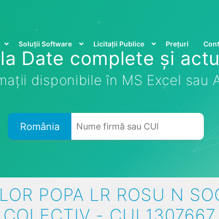
Soluții Software
Licitații Publice
Prețuri
Cont
la Date complete și actu
mații disponibile în MS Excel sau
România
LOR POPA LR ROSU N SO
COLECTIV - CUI 1307667