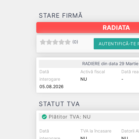
STARE FIRMĂ
RADIATA
(
0
)
AUTENTIFICĂ-TE 
RADIERE din data 29 Marti
Dată
Activă fiscal
Dată rea
interogare
NU
-
05.08.2026
STATUT TVA
Plătitor TVA: NU
Dată
TVA la încasare
Datorii 
interogare
NU
NU