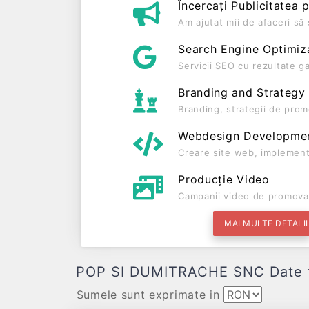
Încercați Publicitatea 
Am ajutat mii de afaceri s
Search Engine Optimiz
Servicii SEO cu rezultate g
Branding and Strategy
Branding, strategii de prom
Webdesign Developme
Creare site web, implement
Producție Video
Campanii video de promova
MAI MULTE DETALII
POP SI DUMITRACHE SNC Date finan
Sumele sunt exprimate in