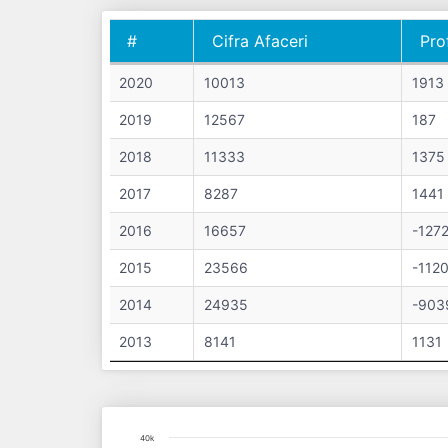
#
Cifra Afaceri
Pro
#
Cifra Afaceri
Pro
2020
10013
1913
2019
12567
187
2018
11333
1375
2017
8287
1441
2016
16657
-127
2015
23566
-112
2014
24935
-903
2013
8141
1131
Chart
40k