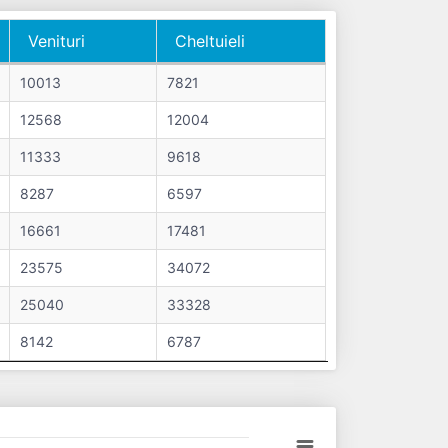
Venituri
Cheltuieli
Venituri
Cheltuieli
10013
7821
12568
12004
11333
9618
8287
6597
16661
17481
23575
34072
25040
33328
8142
6787