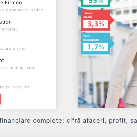
pe Firmeo
ă se promoveze online
ation
arantate.
ovare online.
nt
are landing page.
re pe Youtube.
ciare complete: cifră afaceri, profit, sal