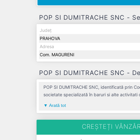
POP SI DUMITRACHE SNC - Sedi
Județ
PRAHOVA
Adresa
Com. MAGURENI
POP SI DUMITRACHE SNC - Desc
POP SI DUMITRACHE SNC, identificată prin Codul
societate specializată în baruri si alte activita
PRAHOVA, compania aduce o contribuție semnif
Arată tot
Conform ultimului bilanț, societatea a înregist
salariați pe ultimul an fiscal. POP SI DUMITRACHE SNC est
de TVA.
CREȘTEȚI VÂNZĂR