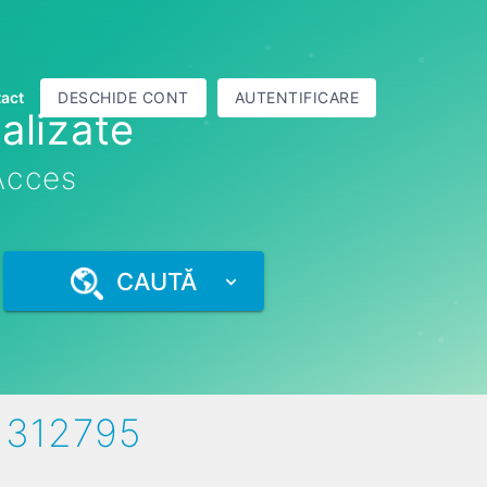
act
DESCHIDE CONT
AUTENTIFICARE
alizate
 Acces
CAUTĂ
1312795