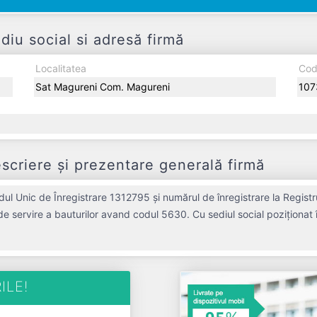
u social si adresă firmă
Localitatea
Cod
Sat Magureni Com. Magureni
107
riere și prezentare generală firmă
 Unic de Înregistrare 1312795 și numărul de înregistrare la Regist
ti de servire a bauturilor avand codul 5630. Cu sediul social poziționat
icativă pe piața de profil. POP SI DUMITRACHE SNC a fost fondată 
rat un profit de 1.913 RON și o cifră de afaceri de 10.013 RON, gesti
e o entitate inactiva din punct de vedere fiscal si are status: DIZOLVARE. Societate
ILE!