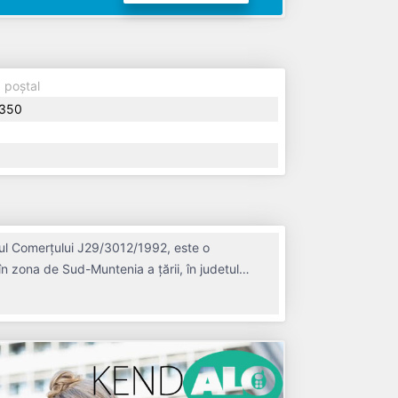
 poștal
350
rul Comerțului J29/3012/1992, este o
 în zona de Sud-Muntenia a țării, în judetul
în anul 1992, având o vechime de 34 ani.
onând operațiunile cu un număr mediu de 0 de
a nu este plătitoare