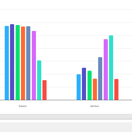
es from 6597 to 34072.
Datorii
Venituri