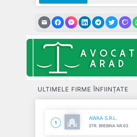
ULTIMELE FIRME ÎNFIINȚATE
AWAA S.R.L.
1
STR. BREBINA NR.63