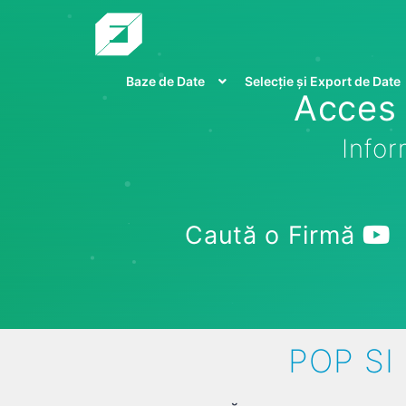
Baze de Date
Selecție și Export de Date
Acces 
Infor
Caută o Firmă
POP SI