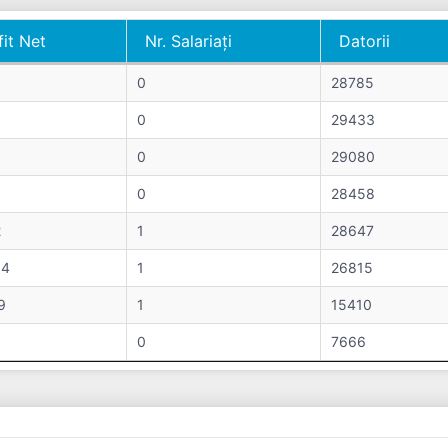
fit Net
Nr. Salariați
Datorii
fit Net
Nr. Salariați
Datorii
0
28785
0
29433
0
29080
0
28458
2
1
28647
04
1
26815
9
1
15410
0
7666