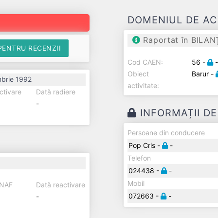
DOMENIUL DE AC
Raportat în BILAN
PENTRU RECENZII
Cod CAEN:
56 -
Obiect
Barur -
brie 1992
activitate:
ctivare
Dată radiere
-
INFORMAȚII D
Persoane din conducere
Pop Cris -
-
Telefon
024438 -
-
Mobil
ANAF
Dată reactivare
072663 -
-
-