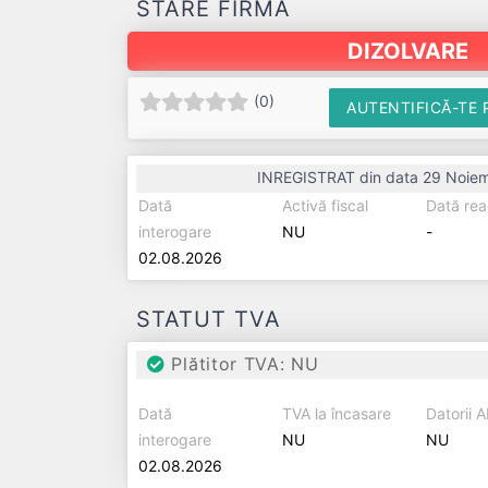
STARE FIRMĂ
DIZOLVARE
(
0
)
AUTENTIFICĂ-TE 
INREGISTRAT din data 29 Noiem
Dată
Activă fiscal
Dată rea
interogare
NU
-
02.08.2026
STATUT TVA
Plătitor TVA: NU
Dată
TVA la încasare
Datorii 
interogare
NU
NU
02.08.2026