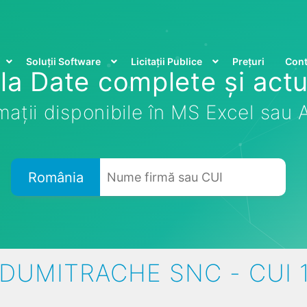
Soluții Software
Licitații Publice
Prețuri
Cont
la Date complete și actu
mații disponibile în MS Excel sau
România
 DUMITRACHE SNC - CUI 