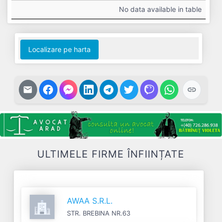
#
Cifra
Profit
Nr.
Datorii
No data available in table
Afaceri
Net
Salariați
Localizare pe harta
ULTIMELE FIRME ÎNFIINȚATE
AWAA S.R.L.
STR. BREBINA NR.63