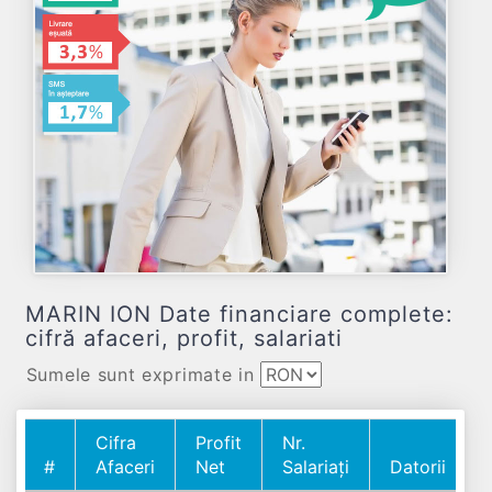
MARIN ION Date financiare complete:
cifră afaceri, profit, salariati
Sumele sunt exprimate in
Cifra
Profit
Nr.
#
Afaceri
Net
Salariați
Datorii