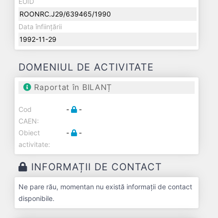
EUID
ROONRC.J29/639465/1990
Data înființării
1992-11-29
DOMENIUL DE ACTIVITATE
Raportat în BILANȚ
Cod
-
-
CAEN:
Obiect
-
-
activitate:
INFORMAȚII DE CONTACT
Ne pare rău, momentan nu există informații de contact
disponibile.