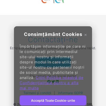
Previous
Next
Consimțământ Cookies
×
Contactați-ne
Împărtășim informațiile pe care ni
Echipă dedicată pentru asistență clienți. Răspuns rapid.
le comunicați prin intermediul
site-ului nostru și informații
despre modul în care utilizați
Contactați-ne
site-ul nostru cu partenerii noștri
de social media, publicitate și
Sau urmați-ne pe social media
analiză.
Citiți Politica noastră de
Confidențialitate pentru a afla
mai multe
Termeni și condiții
|
Informare GDPR
Acceptă Toate Cookie-urile
© 2014-
2026, KENDALL ENTERPRISE GROUP SRL