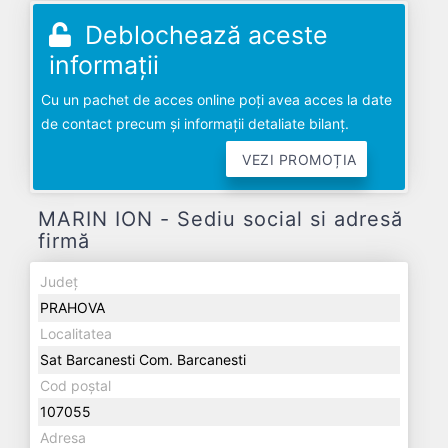
Deblochează aceste
informații
Cu un pachet de acces online poți avea acces la date
de contact precum și informații detaliate bilanț.
VEZI PROMOȚIA
MARIN ION - Sediu social si adresă
firmă
Județ
PRAHOVA
Localitatea
Sat Barcanesti Com. Barcanesti
Cod poștal
107055
Adresa