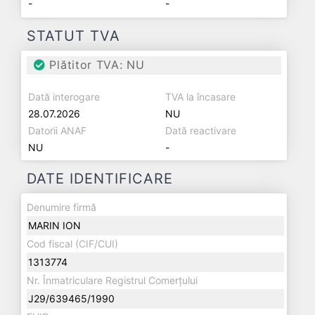
-
-
STATUT TVA
Plătitor TVA: NU
Dată interogare
TVA la încasare
28.07.2026
NU
Datorii ANAF
Dată reactivare
NU
-
DATE IDENTIFICARE
Denumire firmă
MARIN ION
Cod fiscal (CIF/CUI)
1313774
Nr. Înmatriculare Registrul Comerțului
J29/639465/1990