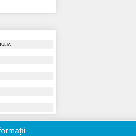
IULIA
ormații