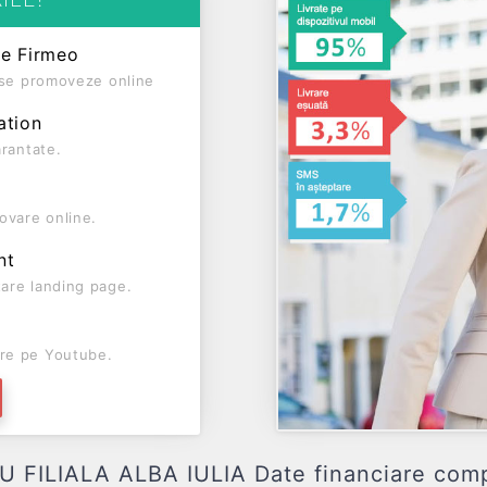
pe Firmeo
ă se promoveze online
ation
arantate.
ovare online.
nt
are landing page.
re pe Youtube.
ILIALA ALBA IULIA Date financiare complete