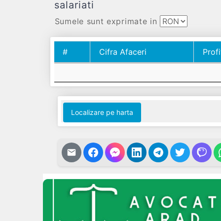
salariati
Sumele sunt exprimate in
#
Cifra Afaceri
Profi
#
Cifra Afaceri
Profi
Localizare pe harta