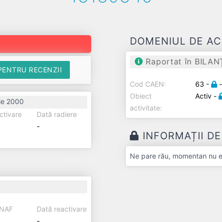
DOMENIUL DE AC
Raportat în BILAN
PENTRU RECENZII
Cod CAEN:
63 -
Obiect
Activ -
ie 2000
activitate:
ctivare
Dată radiere
-
INFORMAȚII D
Ne pare rău, momentan nu exi
ANAF
Dată reactivare
-