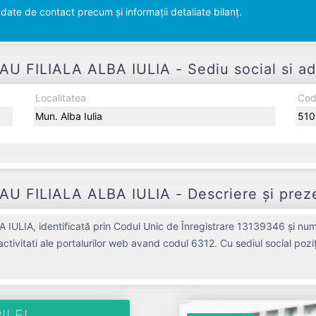
ate de contact precum și informații detaliate bilanț.
 FILIALA ALBA IULIA - Sediu social si ad
Localitatea
Cod
Mun. Alba Iulia
510
 FILIALA ALBA IULIA - Descriere și preze
IA, identificată prin Codul Unic de Înregistrare 13139346 și număru
tivitati ale portalurilor web avand codul 6312. Cu sediul social poziți
ivă pe piața de profil. AGROCITY CENTER S.R.L. BACAU FILIALA ALBA
cietatea a înregistrat un profit de 0 RON și o cifră de afaceri de 0 
VA.
ILE!