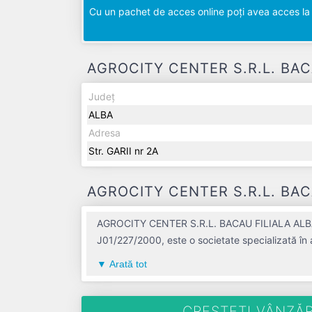
Cu un pachet de acces online poți avea acces la d
AGROCITY CENTER S.R.L. BACAU
Județ
ALBA
Adresa
Str. GARII nr 2A
AGROCITY CENTER S.R.L. BACAU
AGROCITY CENTER S.R.L. BACAU FILIALA ALBA IUL
J01/227/2000, este o societate specializată în ac
ALBA, compania aduce o contribuție semnificat
Arată tot
vechime de 26 ani. Conform ultimului bilanț, so
de de salariați pe ultimul an fiscal. AGROCITY CENTER S.R.L. BACAU FILIALA ALBA IULIA este o entitate inactiva din punct de vedere fiscal si are status:
LICHIDARE. Societatea nu este plătitoare de T
CREȘTEȚI VÂNZĂR