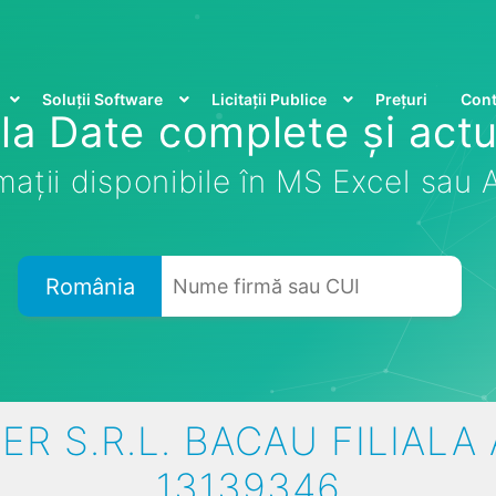
Soluții Software
Licitații Publice
Prețuri
Cont
la Date complete și actu
mații disponibile în MS Excel sau
România
R S.R.L. BACAU FILIALA A
13139346