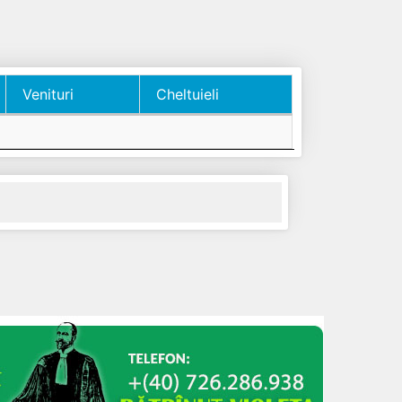
Venituri
Cheltuieli
Venituri
Cheltuieli