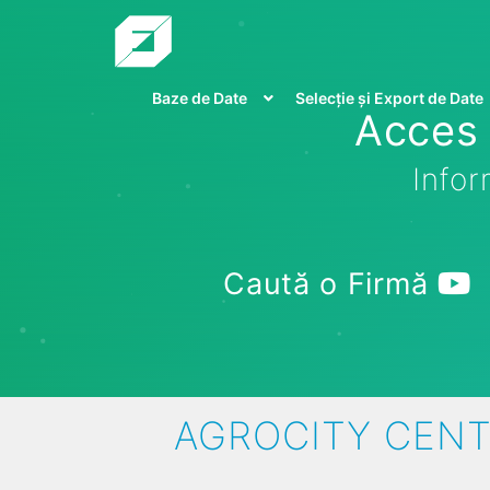
Baze de Date
Selecție și Export de Date
Acces 
Infor
Caută o Firmă
AGROCITY CENTE