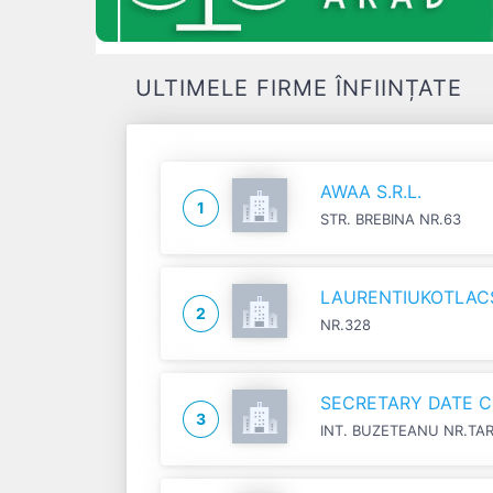
ULTIMELE FIRME ÎNFIINȚATE
AWAA S.R.L.
1
STR. BREBINA NR.63
LAURENTIUKOTLACSI
2
NR.328
SECRETARY DATE C
3
INT. BUZETEANU NR.TA