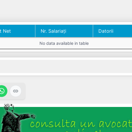
t Net
Nr. Salariați
Datorii
t Net
Nr. Salariați
Datorii
No data available in table