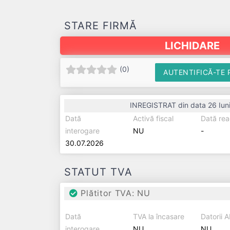
STARE FIRMĂ
LICHIDARE
(
0
)
AUTENTIFICĂ-TE 
INREGISTRAT din data 26 Iun
Dată
Activă fiscal
Dată rea
interogare
NU
-
30.07.2026
STATUT TVA
Plătitor TVA: NU
Dată
TVA la încasare
Datorii 
interogare
NU
NU