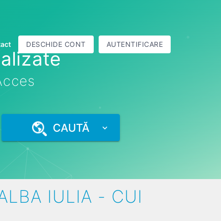
act
DESCHIDE CONT
AUTENTIFICARE
alizate
 Acces
CAUTĂ
LBA IULIA - CUI