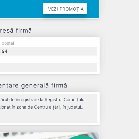
VEZI PROMOȚIA
resă firmă
 poștal
194
ntare generală firmă
l de înregistrare la Registrul Comerțului
onat în zona de Centru a țării, în judetul
 IULIA a fost fondată în anul 2000, având o
RON, gestionând operațiunile cu un număr mediu