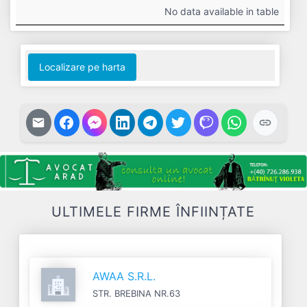
#
Cifra
Profit
Nr.
Datorii
No data available in table
Afaceri
Net
Salariați
Localizare pe harta
ULTIMELE FIRME ÎNFIINȚATE
AWAA S.R.L.
STR. BREBINA NR.63