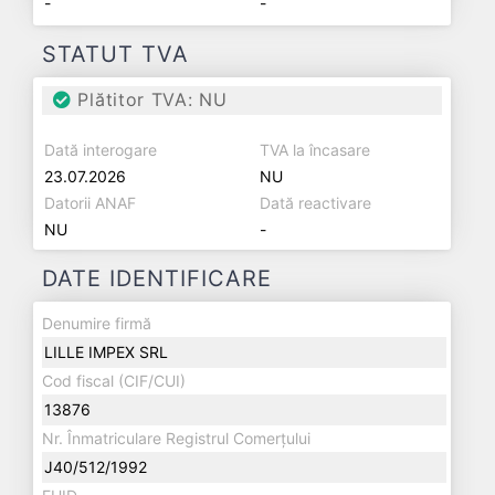
-
-
STATUT TVA
Plătitor TVA: NU
Dată interogare
TVA la încasare
23.07.2026
NU
Datorii ANAF
Dată reactivare
NU
-
DATE IDENTIFICARE
Denumire firmă
LILLE IMPEX SRL
Cod fiscal (CIF/CUI)
13876
Nr. Înmatriculare Registrul Comerțului
J40/512/1992