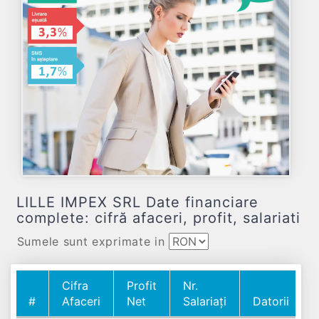
LILLE IMPEX SRL Date financiare
complete: cifră afaceri, profit, salariati
Sumele sunt exprimate in
Cifra
Profit
Nr.
#
Afaceri
Net
Salariați
Datorii