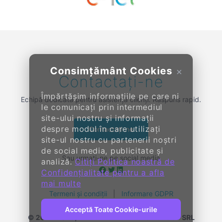
Previous
Next
Consimțământ Cookies
×
Contactați-ne
Împărtășim informațiile pe care ni
Echipă dedicată pentru asistență clienți. Răspuns rapid.
le comunicați prin intermediul
site-ului nostru și informații
despre modul în care utilizați
Contactați-ne
site-ul nostru cu partenerii noștri
de social media, publicitate și
Sau urmați-ne pe social media
analiză.
Citiți Politica noastră de
Confidențialitate pentru a afla
mai multe
Termeni și condiții
|
Informare GDPR
Acceptă Toate Cookie-urile
© 2014-
2026, KENDALL ENTERPRISE GROUP SRL