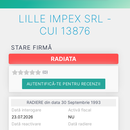
LILLE IMPEX SRL -
CUI 13876
STARE FIRMĂ
RADIATA
(
0
)
AUTENTIFICĂ-TE PENTRU RECENZII
RADIERE din data 30 Septembrie 1993
Dată interogare
Activă fiscal
23.07.2026
NU
Dată reactivare
Dată radiere