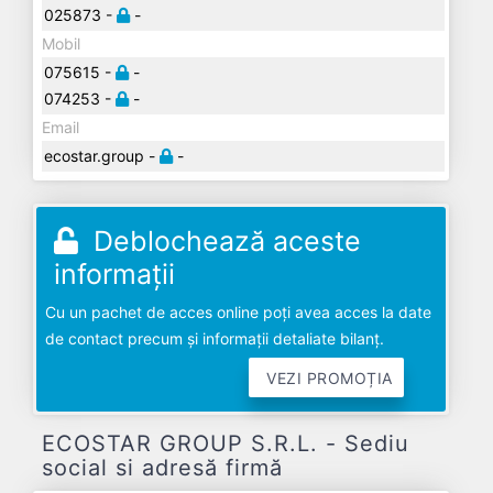
025873 -
-
Mobil
075615 -
-
074253 -
-
Email
ecostar.group -
-
Deblochează aceste
informații
Cu un pachet de acces online poți avea acces la date
de contact precum și informații detaliate bilanț.
VEZI PROMOȚIA
ECOSTAR GROUP S.R.L. - Sediu
social si adresă firmă