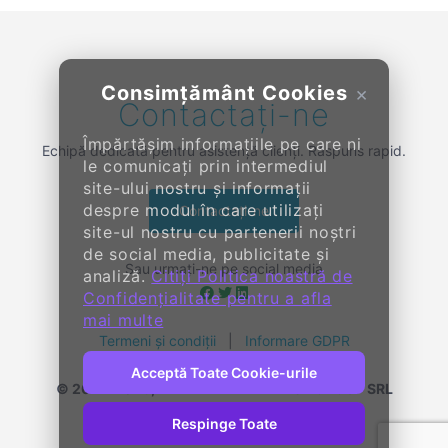
Consimțământ Cookies
×
Contactați-ne
Împărtășim informațiile pe care ni
Echipă dedicată pentru asistență clienți. Răspuns rapid.
le comunicați prin intermediul
site-ului nostru și informații
despre modul în care utilizați
Contactați-ne
site-ul nostru cu partenerii noștri
de social media, publicitate și
Sau urmați-ne pe social media
analiză.
Citiți Politica noastră de
Confidențialitate pentru a afla
mai multe
Termeni și condiții
|
Informare GDPR
Acceptă Toate Cookie-urile
© 2014-
2026, KENDALL ENTERPRISE GROUP SRL
Toate drepturile rezervate
Respinge Toate