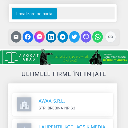
Localizare pe harta
ULTIMELE FIRME ÎNFIINȚATE
AWAA S.R.L.
STR. BREBINA NR.63
LAURENTIUKOTLACSIK MEDIA