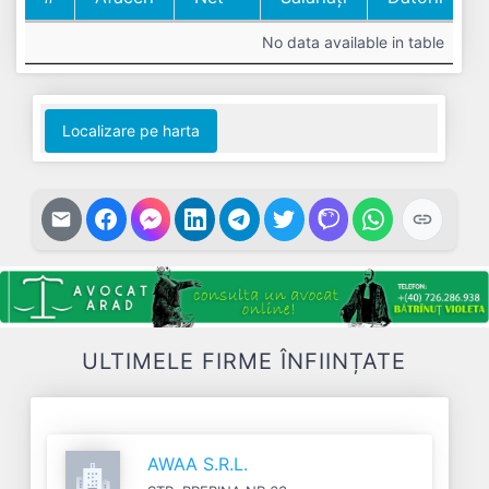
#
Cifra
Profit
Nr.
Datorii
No data available in table
Afaceri
Net
Salariați
Localizare pe harta
ULTIMELE FIRME ÎNFIINȚATE
AWAA S.R.L.