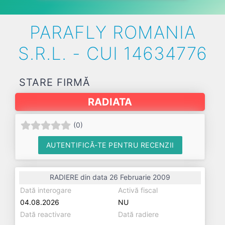
PARAFLY ROMANIA
S.R.L. - CUI 14634776
STARE FIRMĂ
RADIATA
(
0
)
AUTENTIFICĂ-TE PENTRU RECENZII
RADIERE din data 26 Februarie 2009
Dată interogare
Activă fiscal
04.08.2026
NU
Dată reactivare
Dată radiere