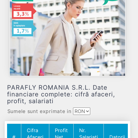
PARAFLY ROMANIA S.R.L. Date
financiare complete: cifră afaceri,
profit, salariati
Sumele sunt exprimate in
Cifra
Profit
Nr.
#
Afaceri
Net
Salariați
Datorii