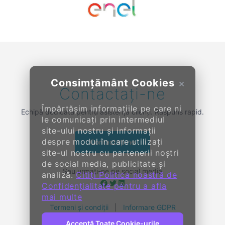
Previous
Next
Consimțământ Cookies
×
Contactați-ne
Împărtășim informațiile pe care ni
Echipă dedicată pentru asistență clienți. Răspuns rapid.
le comunicați prin intermediul
site-ului nostru și informații
despre modul în care utilizați
Contactați-ne
site-ul nostru cu partenerii noștri
de social media, publicitate și
Sau urmați-ne pe social media
analiză.
Citiți Politica noastră de
Confidențialitate pentru a afla
mai multe
Termeni și condiții
|
Informare GDPR
Acceptă Toate Cookie-urile