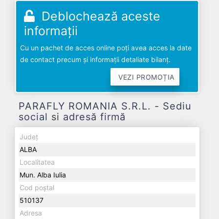
Deblochează aceste
informații
Cu un pachet de acces online poți avea acces la date
de contact precum și informații detaliate bilanț.
VEZI PROMOȚIA
PARAFLY ROMANIA S.R.L. - Sediu
social si adresă firmă
Județ
ALBA
Localitatea
Mun. Alba Iulia
Cod poștal
510137
Adresa