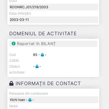
EUID
ROONRC.J01/219/2003
Data înființării
2003-03-11
DOMENIUL DE ACTIVITATE
Raportat în BILANȚ
Cod
85 -
-
CAEN:
Obiect
-
-
activitate:
INFORMAȚII DE CONTACT
Persoane din conducere
Vichi Ioan -
-
Mobil