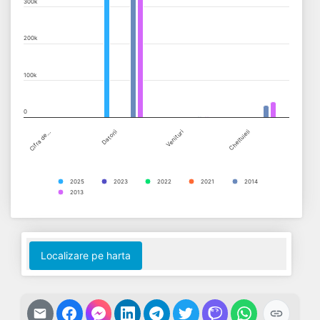
300k
The chart has 1 Y axis displaying values. Data ranges from 0 to
200k
100k
0
Cifra de…
Datorii
Venituri
Cheltuieli
2025
2023
2022
2021
2014
2013
End of interactive chart.
Localizare pe harta