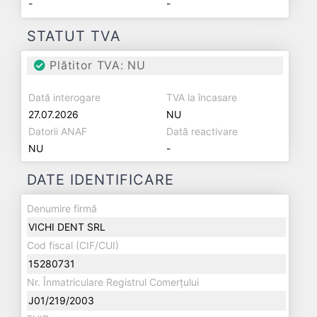
-
-
STATUT TVA
Plătitor TVA: NU
Dată interogare
TVA la încasare
27.07.2026
NU
Datorii ANAF
Dată reactivare
NU
-
DATE IDENTIFICARE
Denumire firmă
VICHI DENT SRL
Cod fiscal (CIF/CUI)
15280731
Nr. Înmatriculare Registrul Comerțului
J01/219/2003