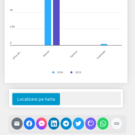
5k
2,5k
0
Cifra de…
Datorii
Venituri
Cheltuieli
2014
2013
End of interactive chart.
Localizare pe harta