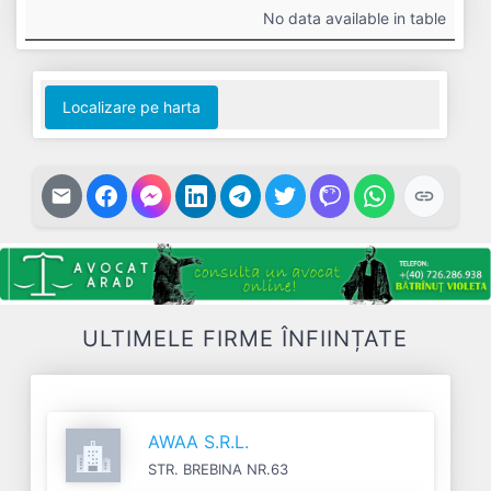
#
Cifra
Profit
Nr.
Datorii
No data available in table
Afaceri
Net
Salariați
Localizare pe harta
ULTIMELE FIRME ÎNFIINȚATE
AWAA S.R.L.
STR. BREBINA NR.63