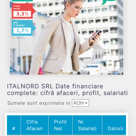
ITALNORD SRL Date financiare
complete: cifră afaceri, profit, salariati
Sumele sunt exprimate in
Cifra
Profit
Nr.
#
Afaceri
Net
Salariați
Datorii