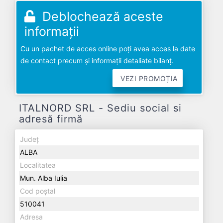
Deblochează aceste
informații
Cu un pachet de acces online poți avea acces la date
de contact precum și informații detaliate bilanț.
VEZI PROMOȚIA
ITALNORD SRL - Sediu social si
adresă firmă
Județ
ALBA
Localitatea
Mun. Alba Iulia
Cod poștal
510041
Adresa