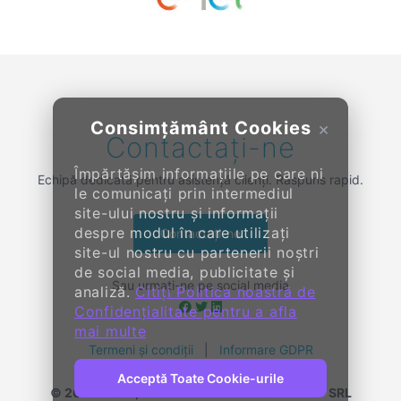
Previous
Next
Consimțământ Cookies
×
Contactați-ne
Împărtășim informațiile pe care ni
Echipă dedicată pentru asistență clienți. Răspuns rapid.
le comunicați prin intermediul
site-ului nostru și informații
despre modul în care utilizați
Contactați-ne
site-ul nostru cu partenerii noștri
de social media, publicitate și
Sau urmați-ne pe social media
analiză.
Citiți Politica noastră de
Confidențialitate pentru a afla
mai multe
Termeni și condiții
|
Informare GDPR
Acceptă Toate Cookie-urile
© 2014-
2026, KENDALL ENTERPRISE GROUP SRL