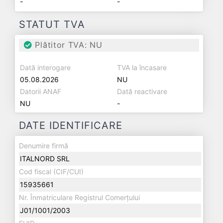
-
-
STATUT TVA
Plătitor TVA: NU
Dată interogare
TVA la încasare
05.08.2026
NU
Datorii ANAF
Dată reactivare
NU
-
DATE IDENTIFICARE
Denumire firmă
ITALNORD SRL
Cod fiscal (CIF/CUI)
15935661
Nr. Înmatriculare Registrul Comerțului
J01/1001/2003