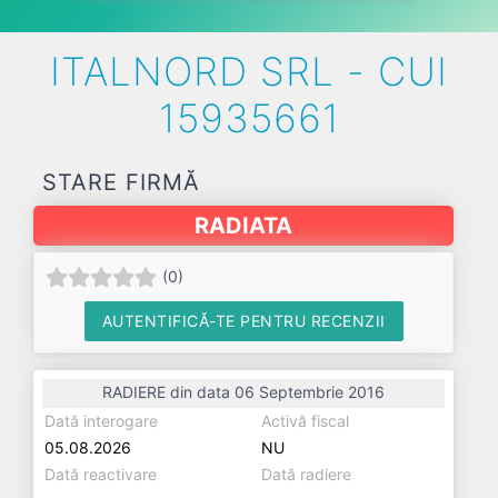
ITALNORD SRL - CUI
15935661
STARE FIRMĂ
RADIATA
(
0
)
AUTENTIFICĂ-TE PENTRU RECENZII
RADIERE din data 06 Septembrie 2016
Dată interogare
Activă fiscal
05.08.2026
NU
Dată reactivare
Dată radiere