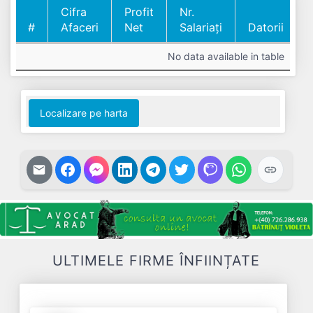
Cifra
Profit
Nr.
#
Afaceri
Net
Salariați
Datorii
#
Cifra
Profit
Nr.
Datorii
No data available in table
Afaceri
Net
Salariați
Localizare pe harta
ULTIMELE FIRME ÎNFIINȚATE