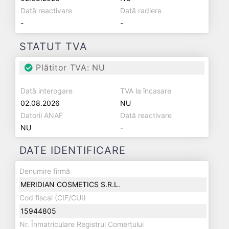
Dată reactivare
Dată radiere
-
-
STATUT TVA
Plătitor TVA: NU
Dată interogare
TVA la încasare
02.08.2026
NU
Datorii ANAF
Dată reactivare
NU
-
DATE IDENTIFICARE
Denumire firmă
MERIDIAN COSMETICS S.R.L.
Cod fiscal (CIF/CUI)
15944805
Nr. Înmatriculare Registrul Comerțului