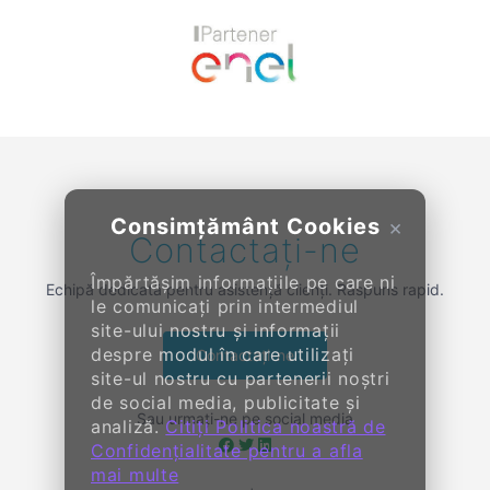
Previous
Next
Consimțământ Cookies
×
Contactați-ne
Împărtășim informațiile pe care ni
Echipă dedicată pentru asistență clienți. Răspuns rapid.
le comunicați prin intermediul
site-ului nostru și informații
despre modul în care utilizați
Contactați-ne
site-ul nostru cu partenerii noștri
de social media, publicitate și
Sau urmați-ne pe social media
analiză.
Citiți Politica noastră de
Confidențialitate pentru a afla
mai multe