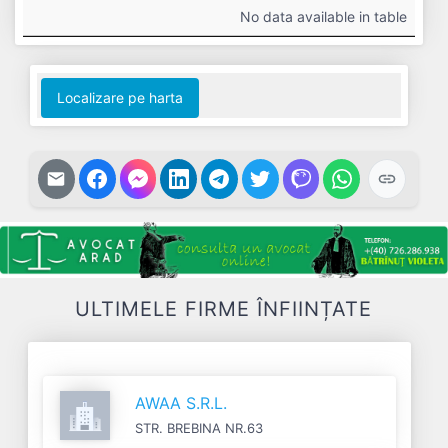
#
Cifra
Profit
Nr.
Datorii
No data available in table
Afaceri
Net
Salariați
Localizare pe harta
ULTIMELE FIRME ÎNFIINȚATE
AWAA S.R.L.
STR. BREBINA NR.63