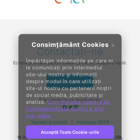
Previous
Next
Consimțământ Cookies
×
Contactați-ne
Împărtășim informațiile pe care ni
Echipă dedicată pentru asistență clienți. Răspuns rapid.
le comunicați prin intermediul
site-ului nostru și informații
despre modul în care utilizați
Contactați-ne
site-ul nostru cu partenerii noștri
de social media, publicitate și
Sau urmați-ne pe social media
analiză.
Citiți Politica noastră de
Confidențialitate pentru a afla
mai multe
Termeni și condiții
|
Informare GDPR
Acceptă Toate Cookie-urile
© 2014-
2026, KENDALL ENTERPRISE GROUP SRL