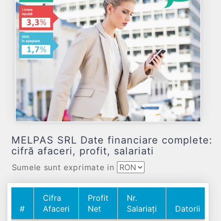
MELPAS SRL Date financiare complete:
cifră afaceri, profit, salariati
Sumele sunt exprimate in
Cifra
Profit
Nr.
#
Afaceri
Net
Salariați
Datorii