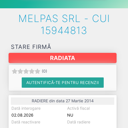
MELPAS SRL - CUI
15944813
STARE FIRMĂ
RADIATA
(
0
)
AUTENTIFICĂ-TE PENTRU RECENZII
RADIERE din data 27 Martie 2014
Dată interogare
Activă fiscal
02.08.2026
NU
Dată reactivare
Dată radiere