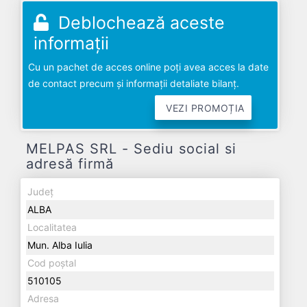
Deblochează aceste
informații
Cu un pachet de acces online poți avea acces la date
de contact precum și informații detaliate bilanț.
VEZI PROMOȚIA
MELPAS SRL - Sediu social si
adresă firmă
Județ
ALBA
Localitatea
Mun. Alba Iulia
Cod poștal
510105
Adresa