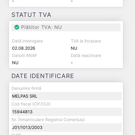
-
-
STATUT TVA
Plătitor TVA: NU
Dată interogare
TVA la încasare
02.08.2026
NU
Datorii ANAF
Dată reactivare
NU
-
DATE IDENTIFICARE
Denumire firmă
MELPAS SRL
Cod fiscal (CIF/CUI)
15944813
Nr. Înmatriculare Registrul Comerțului
J01/1013/2003