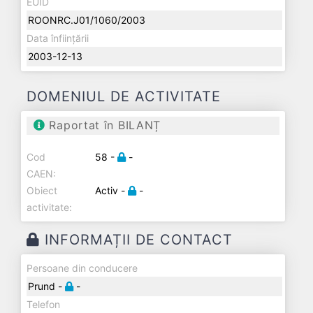
EUID
ROONRC.J01/1060/2003
Data înființării
2003-12-13
DOMENIUL DE ACTIVITATE
Raportat în BILANȚ
Cod
58 -
-
CAEN:
Obiect
Activ -
-
activitate:
INFORMAȚII DE CONTACT
Persoane din conducere
Prund -
-
Telefon