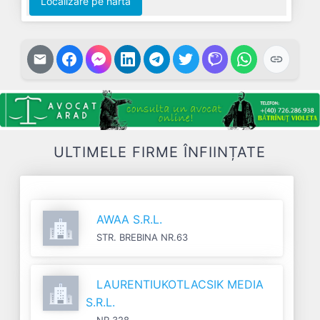
Localizare pe harta
ULTIMELE FIRME ÎNFIINȚATE
AWAA S.R.L.
STR. BREBINA NR.63
LAURENTIUKOTLACSIK MEDIA
S.R.L.
NR.328