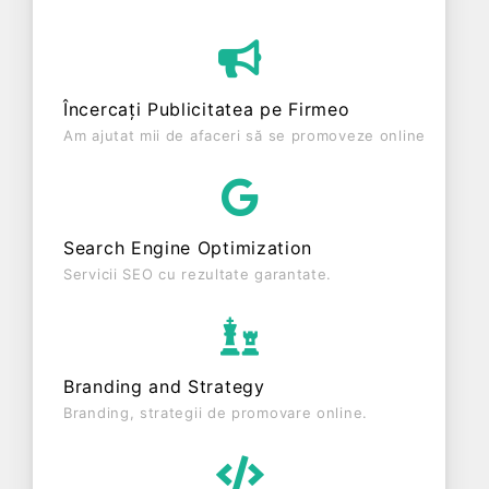
pe piața de profil. EURO SOFT S.R.L. a fost
fondată în anul 2003, având o vechime de 23 ani.
Conform ultimului bilanț, societatea a înregistrat un
profit de 219.162 RON și o cifră de afaceri de
Încercați Publicitatea pe Firmeo
350.887 RON, gestionând operațiunile cu un
Am ajutat mii de afaceri să se promoveze online
număr mediu de 1 de salariați pe ultimul an fiscal.
EURO SOFT S.R.L. este o entitate activa din punct
de vedere fiscal si are status: FUNCTIUNE.
Societatea nu este plătitoare de TVA.
Search Engine Optimization
Servicii SEO cu rezultate garantate.
Branding and Strategy
Branding, strategii de promovare online.