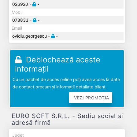
026920 -
-
Mobil
078833 -
-
Email
ovidiu.georgescu -
-
Deblochează aceste
informații
Cu un pachet de acces online poți avea acces la date
de contact precum și informații detaliate bilanț.
VEZI PROMOȚIA
EURO SOFT S.R.L. - Sediu social si
adresă firmă
Județ