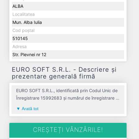
ALBA
Localitatea
Mun. Alba Iulia
Cod poștal
510145
Adresa
Str. Plevnei nr 12
EURO SOFT S.R.L. - Descriere și
prezentare generală firmă
EURO SOFT S.R.L., identificată prin Codul Unic de
Înregistrare 15992683 și numărul de înregistrare la
Registrul Comerțului J01/1060/2003, este o
Arată tot
societate specializată în activitati de editare a altor
produse software avand codul 5829. Cu sediul
social poziționat în zona de Centru a țării, în judetul
CREȘTEȚI VÂNZĂRILE!
ALBA, compania aduce o contribuție semnificativă