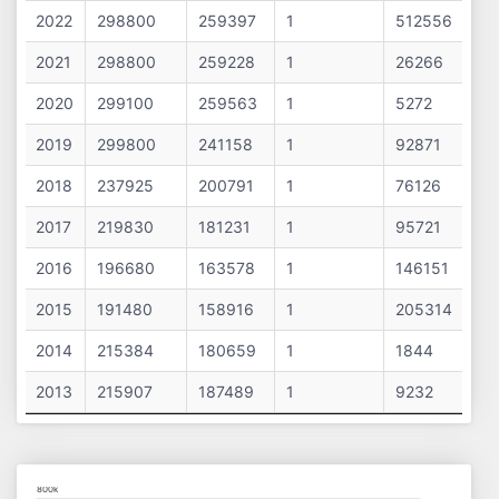
2022
298800
259397
1
512556
2021
298800
259228
1
26266
2020
299100
259563
1
5272
2019
299800
241158
1
92871
2018
237925
200791
1
76126
2017
219830
181231
1
95721
2016
196680
163578
1
146151
2015
191480
158916
1
205314
2014
215384
180659
1
1844
2013
215907
187489
1
9232
Chart
800k