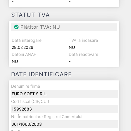
-
-
STATUT TVA
Plătitor TVA: NU
Dată interogare
TVA la încasare
28.07.2026
NU
Datorii ANAF
Dată reactivare
NU
-
DATE IDENTIFICARE
Denumire firmă
EURO SOFT S.R.L.
Cod fiscal (CIF/CUI)
15992683
Nr. Înmatriculare Registrul Comerțului
J01/1060/2003