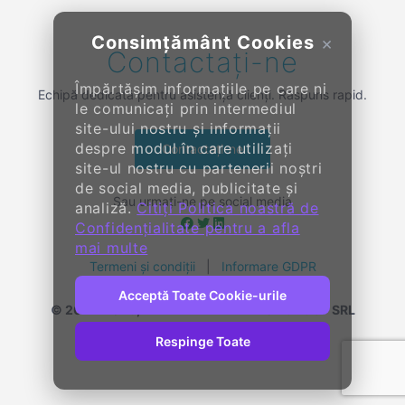
Consimțământ Cookies
×
Contactați-ne
Împărtășim informațiile pe care ni
Echipă dedicată pentru asistență clienți. Răspuns rapid.
le comunicați prin intermediul
site-ului nostru și informații
despre modul în care utilizați
Contactați-ne
site-ul nostru cu partenerii noștri
de social media, publicitate și
Sau urmați-ne pe social media
analiză.
Citiți Politica noastră de
Confidențialitate pentru a afla
mai multe
Termeni și condiții
|
Informare GDPR
Acceptă Toate Cookie-urile
© 2014-
2026, KENDALL ENTERPRISE GROUP SRL
Toate drepturile rezervate
Respinge Toate