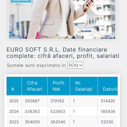
EURO SOFT S.R.L. Date financiare
complete: cifră afaceri, profit, salariati
Sumele sunt exprimate in
Cifra
Profit
Nr.
#
Afaceri
Net
Salariați
Datorii
#
Cifra
Profit
Nr.
Datorii
2025
350887
219162
1
314420
Afaceri
Net
Salariați
2024
338362
522403
1
185836
2023
304600
263540
1
33330