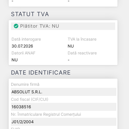
-
-
STATUT TVA
Plătitor TVA: NU
Dată interogare
TVA la încasare
30.07.2026
NU
Datorii ANAF
Dată reactivare
NU
-
DATE IDENTIFICARE
Denumire firmă
ABSOLUT S.R.L.
Cod fiscal (CIF/CUI)
16038516
Nr. Înmatriculare Registrul Comerțului
J01/2/2004