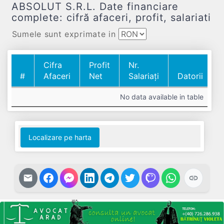
ABSOLUT S.R.L. Date financiare
complete: cifră afaceri, profit, salariati
Sumele sunt exprimate in
Cifra
Profit
Nr.
#
Afaceri
Net
Salariați
Datorii
#
Cifra
Profit
Nr.
Datorii
No data available in table
Afaceri
Net
Salariați
Localizare pe harta