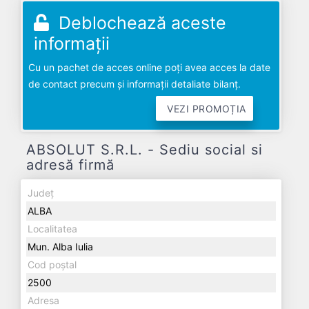
Deblochează aceste
informații
Cu un pachet de acces online poți avea acces la date
de contact precum și informații detaliate bilanț.
VEZI PROMOȚIA
ABSOLUT S.R.L. - Sediu social si
adresă firmă
Județ
ALBA
Localitatea
Mun. Alba Iulia
Cod poștal
2500
Adresa