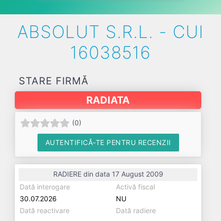
ABSOLUT S.R.L. - CUI
16038516
STARE FIRMĂ
RADIATA
(
0
)
AUTENTIFICĂ-TE PENTRU RECENZII
RADIERE din data 17 August 2009
Dată interogare
Activă fiscal
30.07.2026
NU
Dată reactivare
Dată radiere