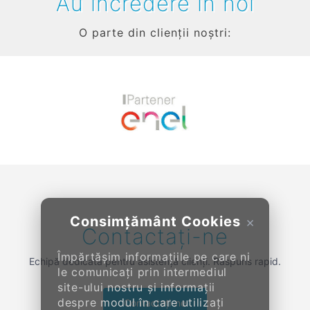
Au încredere în noi
O parte din clienții noștri:
Previous
Next
Consimțământ Cookies
×
Contactați-ne
Împărtășim informațiile pe care ni
Echipă dedicată pentru asistență clienți. Răspuns rapid.
le comunicați prin intermediul
site-ului nostru și informații
despre modul în care utilizați
Contactați-ne