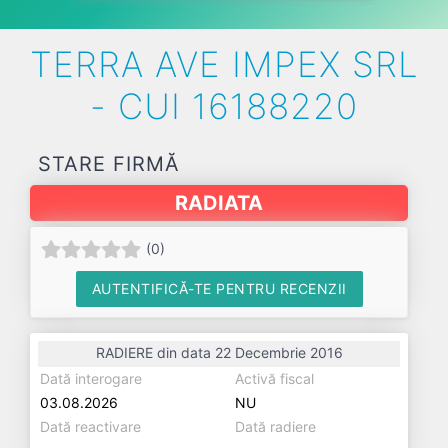
TERRA AVE IMPEX SRL
- CUI 16188220
STARE FIRMĂ
RADIATA
(
0
)
AUTENTIFICĂ-TE PENTRU RECENZII
RADIERE din data 22 Decembrie 2016
Dată interogare
Activă fiscal
03.08.2026
NU
Dată reactivare
Dată radiere