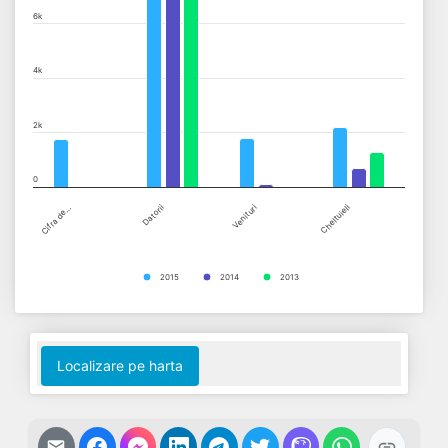
The chart has 1 X axis displaying categories.
6k
The chart has 1 Y axis displaying values. Data ranges from 0 to 
4k
2k
0
Cifra de…
Datorii
Venituri
Cheltuieli
2015
2014
2013
End of interactive chart.
Localizare pe harta