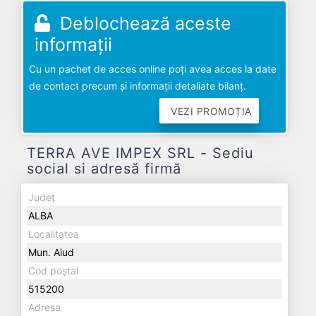
Deblochează aceste
informații
Cu un pachet de acces online poți avea acces la date
de contact precum și informații detaliate bilanț.
VEZI PROMOȚIA
TERRA AVE IMPEX SRL - Sediu
social si adresă firmă
Județ
ALBA
Localitatea
Mun. Aiud
Cod poștal
515200
Adresa