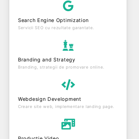
SRL este o entitate inactiva din punct de vedere
fiscal si are status: RADIATA. Societatea nu este
Search Engine Optimization
plătitoare de TVA.
Servicii SEO cu rezultate garantate.
Branding and Strategy
Branding, strategii de promovare online.
Webdesign Development
Creare site web, implementare landing page.
Producție Video