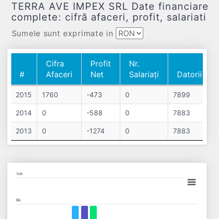
TERRA AVE IMPEX SRL Date financiare
complete: cifră afaceri, profit, salariati
Sumele sunt exprimate in
Cifra
Profit
Nr.
#
Afaceri
Net
Salariați
Datorii
#
Cifra
Profit
Nr.
Datorii
2015
1760
-473
0
7899
Afaceri
Net
Salariați
2014
0
-588
0
7883
2013
0
-1274
0
7883
Chart
10k
Bar chart with 3 data series.
8k
View as data table, Chart