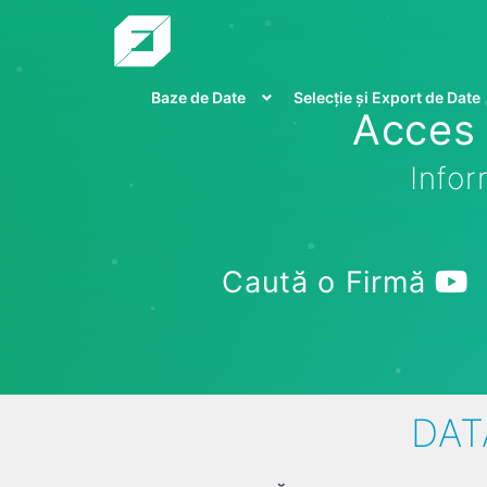
Baze de Date
Selecție și Export de Date
Acces 
Infor
Caută o Firmă
DAT