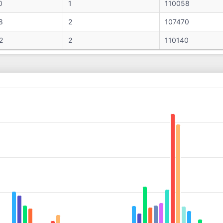
0
1
110058
8
2
107470
2
2
110140
es from 59867 to 849139.