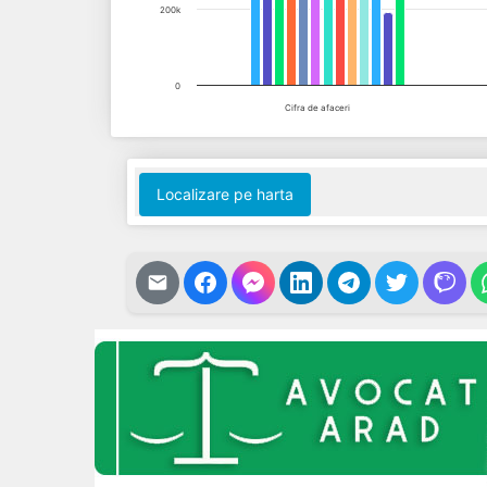
200k
0
Cifra de afaceri
End of interactive chart.
Localizare pe harta