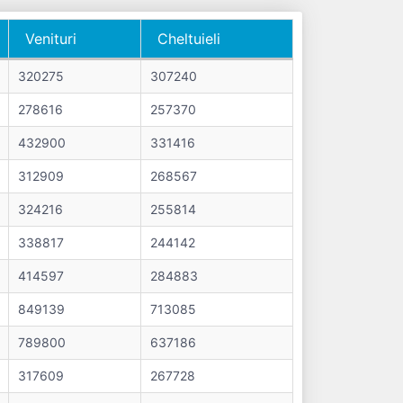
Venituri
Cheltuieli
Venituri
Cheltuieli
320275
307240
278616
257370
432900
331416
312909
268567
324216
255814
338817
244142
414597
284883
849139
713085
789800
637186
317609
267728