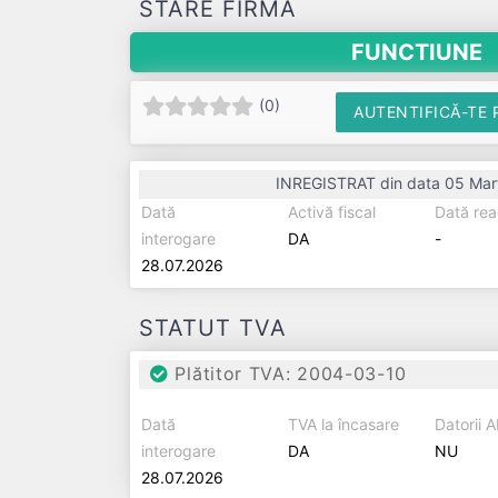
STARE FIRMĂ
FUNCTIUNE
(
0
)
AUTENTIFICĂ-TE 
INREGISTRAT din data 05 Mar
Dată
Activă fiscal
Dată rea
interogare
DA
-
28.07.2026
STATUT TVA
Plătitor TVA: 2004-03-10
Dată
TVA la încasare
Datorii 
interogare
DA
NU
28.07.2026