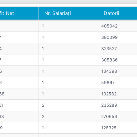
fit Net
Nr. Salariați
Datorii
fit Net
Nr. Salariați
Datorii
1
405042
4
1
380099
4
1
323527
7
1
305836
5
1
134398
6
1
59867
68
1
102582
61
2
235289
13
2
270656
9
1
126328