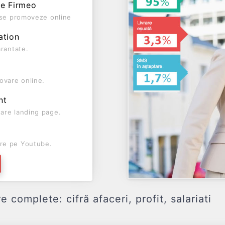
pe Firmeo
ă se promoveze online
ation
arantate.
ovare online.
nt
are landing page.
re pe Youtube.
complete: cifră afaceri, profit, salariati