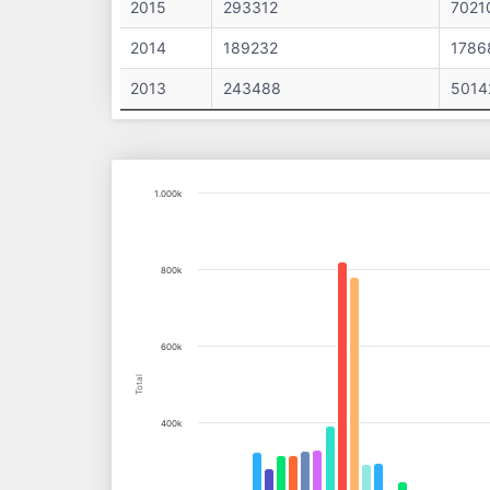
2015
293312
7021
2014
189232
1786
2013
243488
5014
Chart
1.000k
Bar chart with 13 data series.
View as data table, Chart
800k
The chart has 1 X axis displaying categories.
The chart has 1 Y axis displaying Total. Data rang
600k
Total
400k