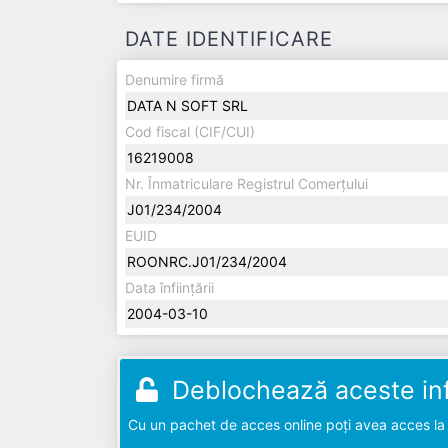
DATE IDENTIFICARE
Denumire firmă
DATA N SOFT SRL
Cod fiscal (CIF/CUI)
16219008
Nr. Înmatriculare Registrul Comerțului
J01/234/2004
EUID
ROONRC.J01/234/2004
Data înființării
2004-03-10
Deblochează aceste inf
Cu un pachet de acces online poți avea acces la d