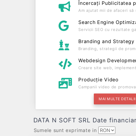
Încercați Publicitatea 
Am ajutat mii de afaceri s
Search Engine Optimiz
Servicii SEO cu rezultate g
Branding and Strategy
Branding, strategii de prom
Webdesign Developme
Creare site web, implement
Producție Video
Campanii video de promova
MAI MULTE DETALII
DATA N SOFT SRL Date financiare 
Sumele sunt exprimate in