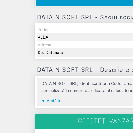
DATA N SOFT SRL - Sediu socia
Județ
ALBA
Adresa
Str. Detunata
DATA N SOFT SRL - Descriere ș
DATA N SOFT SRL, identificată prin Codul Unic 
specializată în comert cu ridicata al calculatoa
țării, în judetul ALBA, compania aduce o contri
Arată tot
Conform ultimului bilanț, societatea a înregist
salariați pe ultimul an fiscal. DATA N SOFT SRL este o entitat
anul 2004.
CREȘTEȚI VÂNZĂR