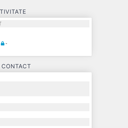
TIVITATE
Ț
-
-
-
E CONTACT