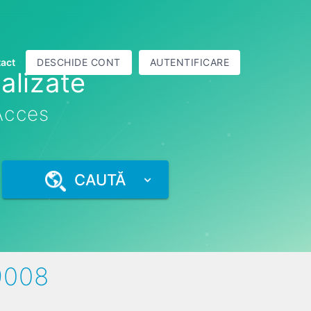
act
DESCHIDE CONT
AUTENTIFICARE
alizate
 Acces
CAUTĂ
9008