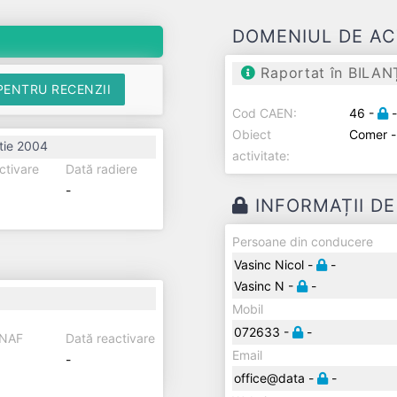
DOMENIUL DE AC
Raportat în BILAN
PENTRU RECENZII
Cod CAEN:
46 -
Obiect
Comer 
tie 2004
activitate:
ctivare
Dată radiere
-
INFORMAȚII D
Persoane din conducere
Vasinc Nicol -
-
Vasinc N -
-
Mobil
072633 -
-
ANAF
Dată reactivare
Email
-
office@data -
-