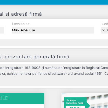
l si adresă firmă
Localitatea
Cod
Mun. Alba Iulia
510
i prezentare generală firmă
de Înregistrare 16219008 și numărul de înregistrare la Registrul Com
relor, echipamentelor periferice si software- ului avand codul 4651. C
buție semnificativă pe piața de profil. DATA N SOFT SRL a fost fonda
rat un profit de 8.650 RON și o cifră de afaceri de 320.201 RON, ges
e activa din punct de vedere fiscal si are status: FUNCTIUNE. Societatea este plătitoare d
ILE!