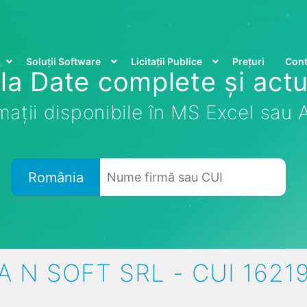
Soluții Software
Licitații Publice
Prețuri
Cont
la Date complete și actu
mații disponibile în MS Excel sau
România
A N SOFT SRL - CUI 1621