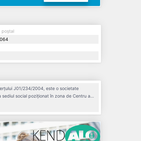
 poștal
064
erțului J01/234/2004, este o societate
u sediul social poziționat în zona de Centru a
tă în anul 2004, având o vechime de 22 ani.
tionând operațiunile cu un număr mediu de 1 de
e TVA din