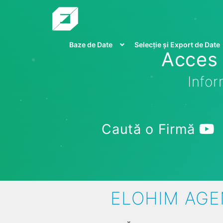
Baze de Date
Selecție și Export de Date
Acces 
Infor
Caută o Firmă
ELOHIM AGEN