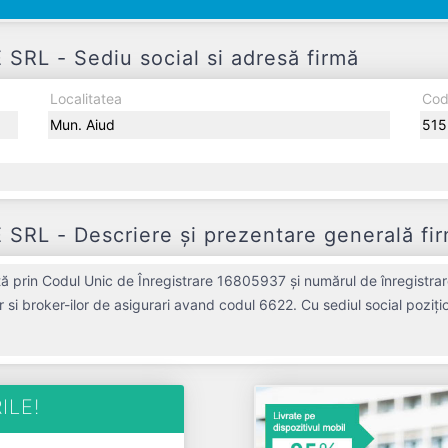
L - Sediu social si adresă firmă
Localitatea
Cod
Mun. Aiud
515
L - Descriere și prezentare generală fi
rin Codul Unic de Înregistrare 16805937 și numărul de înregistrare
or si broker-ilor de asigurari avand codul 6622. Cu sediul social poziți
 piața de profil. ELOHIM AGENT DE ASIGURARE SRL a fost fondată în
n profit de 0 RON și o cifră de afaceri de 0 RON, gestionând operațiunile cu
ntitate activa din punct de vedere fiscal si are status: FUNCTIUNE. Societatea nu es
ILE!