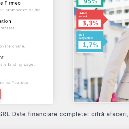
pe Firmeo
ă se promoveze online
ation
arantate.
ovare online.
nt
are landing page.
re pe Youtube.
ate financiare complete: cifră afaceri, pr