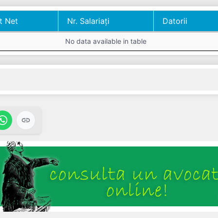
t Net
Nr. Salariați
Datorii
t Net
Nr. Salariați
Datorii
No data available in table