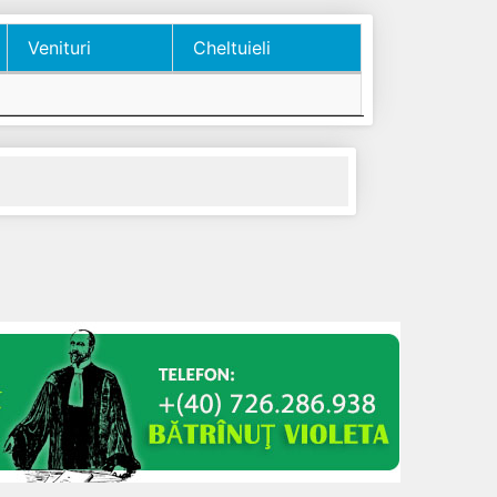
Venituri
Cheltuieli
Venituri
Cheltuieli