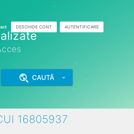
act
DESCHIDE CONT
AUTENTIFICARE
alizate
 Acces
CAUTĂ
CUI 16805937