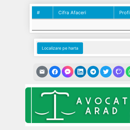
#
Cifra Afaceri
Profi
#
Cifra Afaceri
Profi
Localizare pe harta