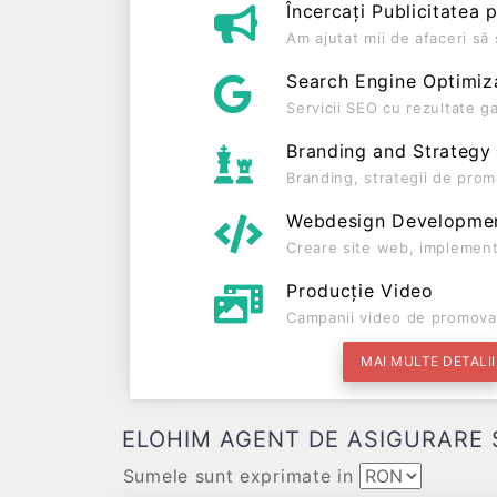
Încercați Publicitatea 
Am ajutat mii de afaceri s
Search Engine Optimiz
Servicii SEO cu rezultate g
Branding and Strategy
Branding, strategii de prom
Webdesign Developme
Creare site web, implement
Producție Video
Campanii video de promova
MAI MULTE DETALII
ELOHIM AGENT DE ASIGURARE SRL D
Sumele sunt exprimate in