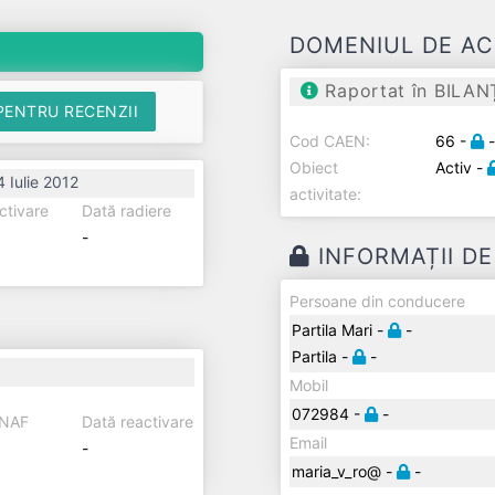
DOMENIUL DE AC
Raportat în BILAN
PENTRU RECENZII
Cod CAEN:
66 -
Obiect
Activ -
 Iulie 2012
activitate:
ctivare
Dată radiere
-
INFORMAȚII D
Persoane din conducere
Partila Mari -
-
Partila -
-
Mobil
072984 -
-
ANAF
Dată reactivare
Email
-
maria_v_ro@ -
-