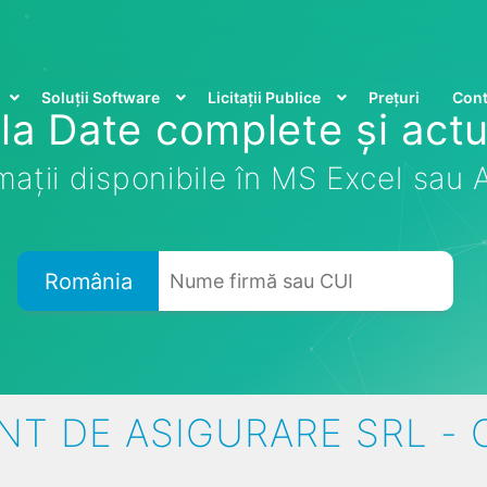
Soluții Software
Licitații Publice
Prețuri
Cont
la Date complete și actu
mații disponibile în MS Excel sau
România
T DE ASIGURARE SRL - 