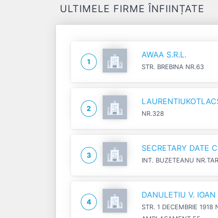
ULTIMELE FIRME ÎNFIINȚATE
AWAA S.R.L.
1
STR. BREBINA NR.63
LAURENTIUKOTLACSI
2
NR.328
SECRETARY DATE C
3
INT. BUZETEANU NR.TA
DANULETIU V. IOA
4
STR. 1 DECEMBRIE 1918 