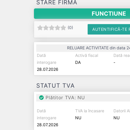
STARE FIRMĂ
FUNCTIUNE
(
0
)
AUTENTIFICĂ-TE 
RELUARE ACTIVITATE din data 24
Dată
Activă fiscal
Dată rea
interogare
DA
-
28.07.2026
STATUT TVA
Plătitor TVA: NU
Dată
TVA la încasare
Datorii 
interogare
NU
NU
28.07.2026