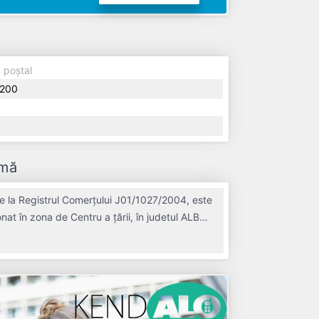
 poștal
200
rmă
 la Registrul Comerțului J01/1027/2004, este
onat în zona de Centru a țării, în judetul ALBA,
 anul 2004, având o vechime de 22 ani.
 un număr mediu de de salariați pe
te plătitoare de