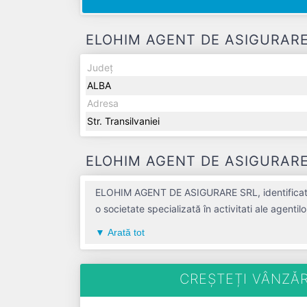
ELOHIM AGENT DE ASIGURARE SR
Județ
ALBA
Adresa
Str. Transilvaniei
ELOHIM AGENT DE ASIGURARE SR
ELOHIM AGENT DE ASIGURARE SRL, identificată p
o societate specializată în activitati ale agentil
compania aduce o contribuție semnificativă pe
Arată tot
Conform ultimului bilanț, societatea a înregistrat u
ultimul an fiscal. ELOHIM AGENT DE ASIGURARE SRL este o e
TVA.
CREȘTEȚI VÂNZĂR