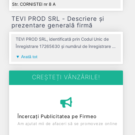
Str. CORNISTEI nr 8 A
TEVI PROD SRL - Descriere și
prezentare generală firmă
TEVI PROD SRL, identificată prin Codul Unic de
Înregistrare 17265630 și numărul de înregistrare la
Registrul Comerțului J01/213/2005, este o
Arată tot
societate specializată în comert cu ridicata al
echipamentelor si furniturilor de fierarie pentru
instalatii sanitare si de incalzire avand codul 4674.
CREȘTEȚI VÂNZĂRILE!
Cu sediul social poziționat în zona de Centru a țării,
în judetul ALBA, compania aduce o contribuție
semnificativă pe piața de profil. TEVI PROD SRL a
fost fondată în anul 2005, având o vechime de 21
ani. Conform ultimului bilanț, societatea a
Încercați Publicitatea pe Firmeo
înregistrat un profit de 0 RON și o cifră de afaceri
Am ajutat mii de afaceri să se promoveze online
de 0 RON, gestionând operațiunile cu un număr
mediu de de salariați pe ultimul an fiscal. TEVI