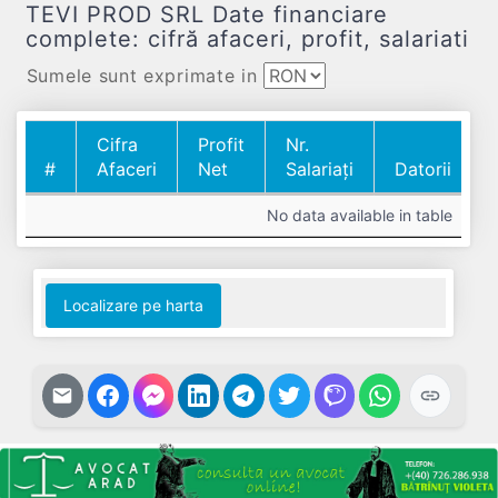
TEVI PROD SRL Date financiare
complete: cifră afaceri, profit, salariati
Sumele sunt exprimate in
Cifra
Profit
Nr.
#
Afaceri
Net
Salariați
Datorii
#
Cifra
Profit
Nr.
Datorii
No data available in table
Afaceri
Net
Salariați
Localizare pe harta