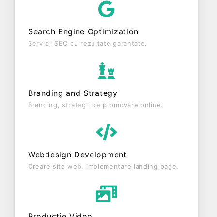
PROD SRL este o entitate inactiva din punct de
vedere fiscal si are status: RADIATA. Societatea nu
Search Engine Optimization
este plătitoare de TVA.
Servicii SEO cu rezultate garantate.
Branding and Strategy
Branding, strategii de promovare online.
Webdesign Development
Creare site web, implementare landing page.
Producție Video