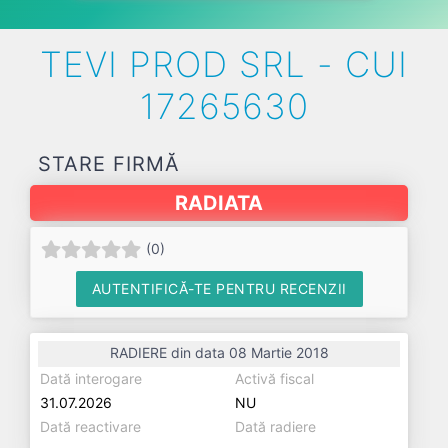
TEVI PROD SRL - CUI
17265630
STARE FIRMĂ
RADIATA
(
0
)
AUTENTIFICĂ-TE PENTRU RECENZII
RADIERE din data 08 Martie 2018
Dată interogare
Activă fiscal
31.07.2026
NU
Dată reactivare
Dată radiere