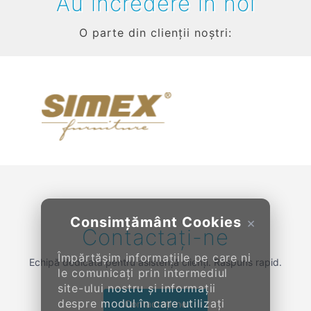
Au încredere în noi
O parte din clienții noștri:
Previous
Next
Consimțământ Cookies
×
Contactați-ne
Împărtășim informațiile pe care ni
Echipă dedicată pentru asistență clienți. Răspuns rapid.
le comunicați prin intermediul
site-ului nostru și informații
despre modul în care utilizați
Contactați-ne