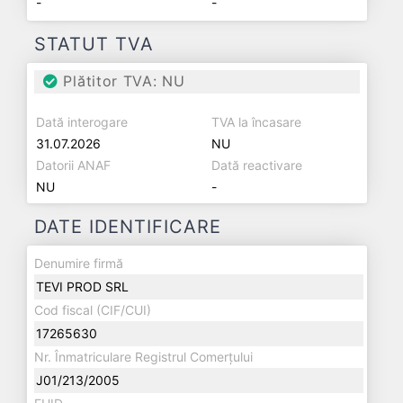
-
-
STATUT TVA
Plătitor TVA: NU
Dată interogare
TVA la încasare
31.07.2026
NU
Datorii ANAF
Dată reactivare
NU
-
DATE IDENTIFICARE
Denumire firmă
TEVI PROD SRL
Cod fiscal (CIF/CUI)
17265630
Nr. Înmatriculare Registrul Comerțului
J01/213/2005