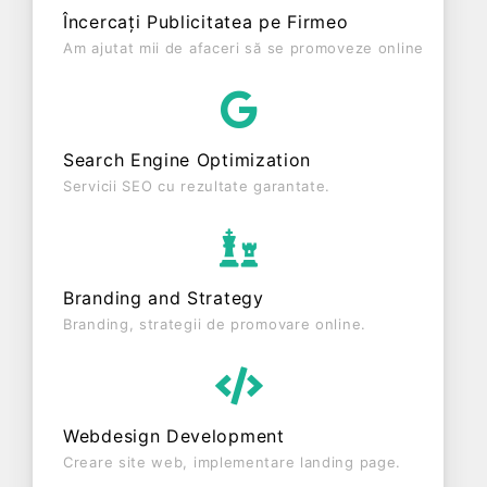
ultimului bilanț, societatea a înregistrat un profit de
Încercați Publicitatea pe Firmeo
0 RON și o cifră de afaceri de 0 RON, gestionând
Am ajutat mii de afaceri să se promoveze online
operațiunile cu un număr mediu de 0 de salariați
pe ultimul an fiscal. EUROCASA NICON SRL este o
entitate activa din punct de vedere fiscal si are
status: FUNCTIUNE. Societatea nu este plătitoare
Search Engine Optimization
de TVA.
Servicii SEO cu rezultate garantate.
Branding and Strategy
Branding, strategii de promovare online.
Webdesign Development
Creare site web, implementare landing page.