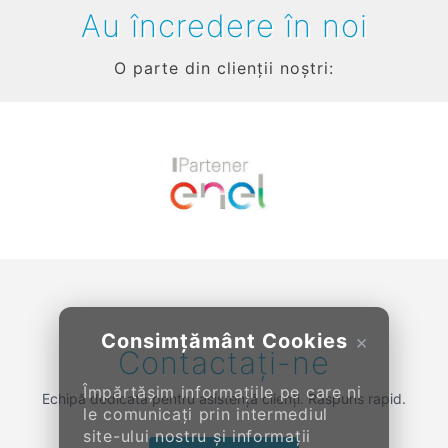
Au încredere în noi
O parte din clienții noștri:
Previous
Next
Consimțământ Cookies
×
Contactați-ne
Împărtășim informațiile pe care ni
Echipă dedicată pentru asistență clienți. Răspuns rapid.
le comunicați prin intermediul
site-ului nostru și informații