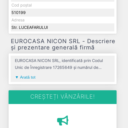
Cod poștal
510199
Adresa
Str. LUCEAFARULUI
EUROCASA NICON SRL - Descriere
și prezentare generală firmă
EUROCASA NICON SRL, identificată prin Codul
Unic de Înregistrare 17265649 și numărul de
înregistrare la Registrul Comerțului J01/218/2005,
Arată tot
este o societate specializată în lucrari de
constructii a cladirilor rezidentiale si nerezidentiale
avand codul 4120. Cu sediul social poziționat în
CREȘTEȚI VÂNZĂRILE!
zona de Centru a țării, în judetul ALBA, compania
aduce o contribuție semnificativă pe piața de
profil. EUROCASA NICON SRL a fost fondată în
anul 2005, având o vechime de 21 ani. Conform