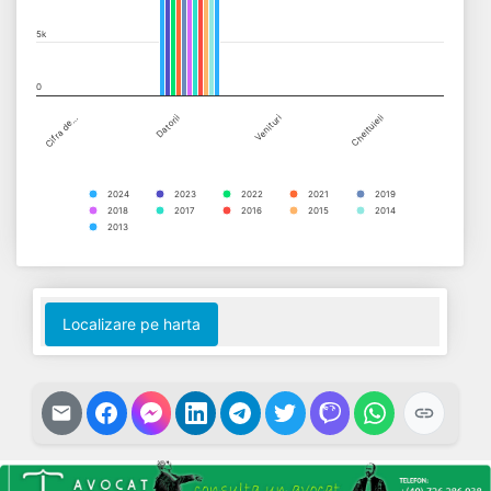
5k
0
Cifra de…
Datorii
Venituri
Cheltuieli
2024
2023
2022
2021
2019
2018
2017
2016
2015
2014
2013
End of interactive chart.
Localizare pe harta