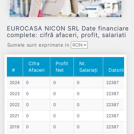
EUROCASA NICON SRL Date financiare
complete: cifră afaceri, profit, salariati
Sumele sunt exprimate in
Cifra
Profit
Nr.
#
Afaceri
Net
Salariați
Datorii
#
Cifra
Profit
Nr.
Datorii
2024
0
0
0
22387
Afaceri
Net
Salariați
2023
0
0
0
22387
2022
0
0
0
22387
2021
0
0
0
22387
2019
0
0
0
22387