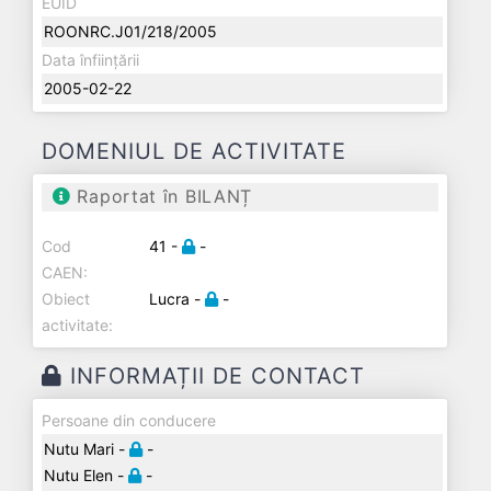
EUID
ROONRC.J01/218/2005
Data înființării
2005-02-22
DOMENIUL DE ACTIVITATE
Raportat în BILANȚ
Cod
41 -
-
CAEN:
Obiect
Lucra -
-
activitate:
INFORMAȚII DE CONTACT
Persoane din conducere
Nutu Mari -
-
Nutu Elen -
-