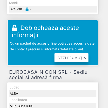
Mobil
074508 -
-
Deblochează aceste
informații
Cu un pachet de acces online poți avea acces la date
de contact precum și informații detaliate bilanț.
VEZI PROMOȚIA
EUROCASA NICON SRL - Sediu
social si adresă firmă
Județ
ALBA
Localitatea
Mun. Alba Iulia