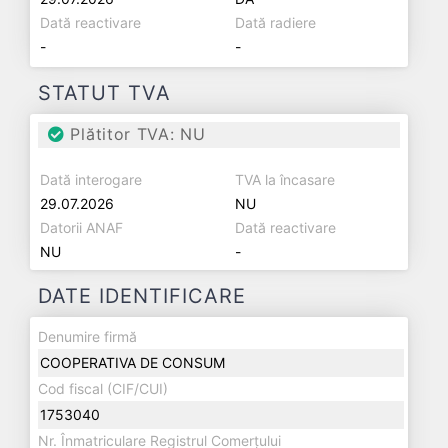
Dată reactivare
Dată radiere
-
-
STATUT TVA
Plătitor TVA: NU
Dată interogare
TVA la încasare
29.07.2026
NU
Datorii ANAF
Dată reactivare
NU
-
DATE IDENTIFICARE
Denumire firmă
COOPERATIVA DE CONSUM
Cod fiscal (CIF/CUI)
1753040
Nr. Înmatriculare Registrul Comerțului