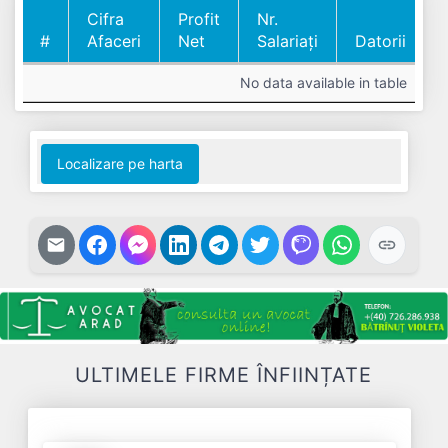
Cifra
Profit
Nr.
#
Afaceri
Net
Salariați
Datorii
#
Cifra
Profit
Nr.
Datorii
No data available in table
Afaceri
Net
Salariați
Localizare pe harta
ULTIMELE FIRME ÎNFIINȚATE