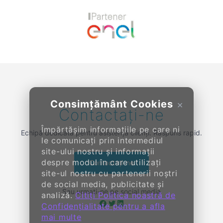
Previous
Next
Consimțământ Cookies
×
Contactați-ne
Împărtășim informațiile pe care ni
Echipă dedicată pentru asistență clienți. Răspuns rapid.
le comunicați prin intermediul
site-ului nostru și informații
despre modul în care utilizați
Contactați-ne
site-ul nostru cu partenerii noștri
de social media, publicitate și
Sau urmați-ne pe social media
analiză.
Citiți Politica noastră de
Confidențialitate pentru a afla
mai multe