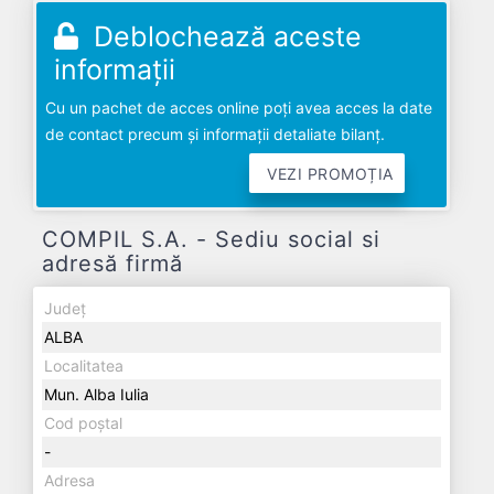
Deblochează aceste
informații
Cu un pachet de acces online poți avea acces la date
de contact precum și informații detaliate bilanț.
VEZI PROMOȚIA
COMPIL S.A. - Sediu social si
adresă firmă
Județ
ALBA
Localitatea
Mun. Alba Iulia
Cod poștal
-
Adresa