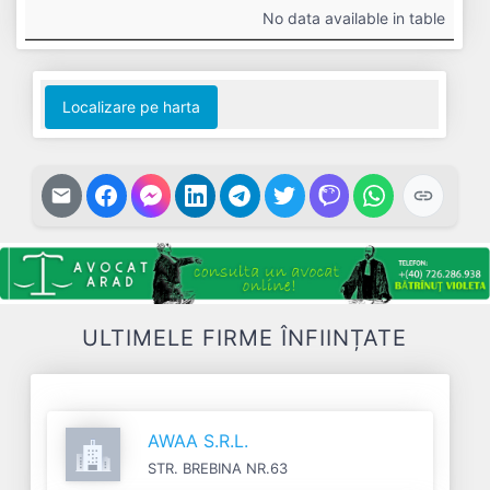
#
Cifra
Profit
Nr.
Datorii
No data available in table
Afaceri
Net
Salariați
Localizare pe harta
ULTIMELE FIRME ÎNFIINȚATE
AWAA S.R.L.
STR. BREBINA NR.63