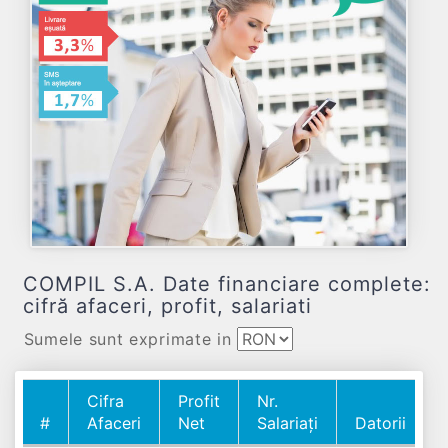
COMPIL S.A. Date financiare complete:
cifră afaceri, profit, salariati
Sumele sunt exprimate in
Cifra
Profit
Nr.
#
Afaceri
Net
Salariați
Datorii