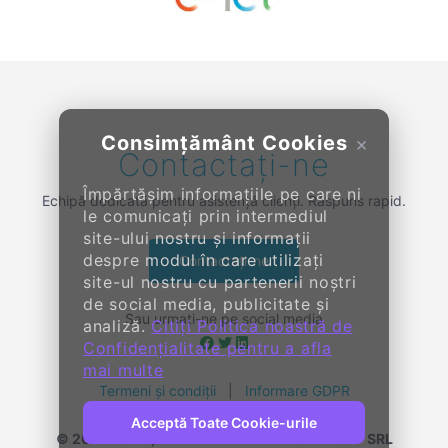
Previous
Next
Consimțământ Cookies
×
Contactați-ne
Împărtășim informațiile pe care ni
Echipă dedicată pentru asistență clienți. Răspuns rapid.
le comunicați prin intermediul
site-ului nostru și informații
despre modul în care utilizați
Contactați-ne
site-ul nostru cu partenerii noștri
de social media, publicitate și
Sau urmați-ne pe social media
analiză.
Citiți Politica noastră de
Confidențialitate pentru a afla
mai multe
Termeni și condiții
|
Informare GDPR
Acceptă Toate Cookie-urile
© 2014-
2026, KENDALL ENTERPRISE GROUP SRL