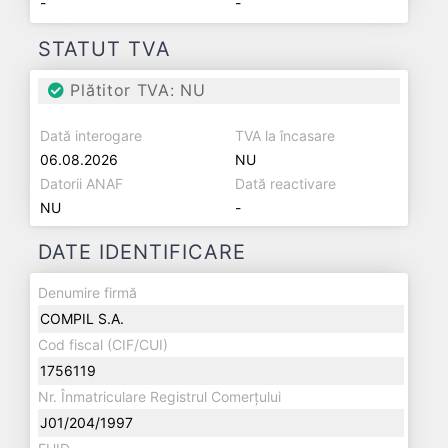
-
-
STATUT TVA
Plătitor TVA: NU
Dată interogare
TVA la încasare
06.08.2026
NU
Datorii ANAF
Dată reactivare
NU
-
DATE IDENTIFICARE
Denumire firmă
COMPIL S.A.
Cod fiscal (CIF/CUI)
1756119
Nr. Înmatriculare Registrul Comerțului
J01/204/1997