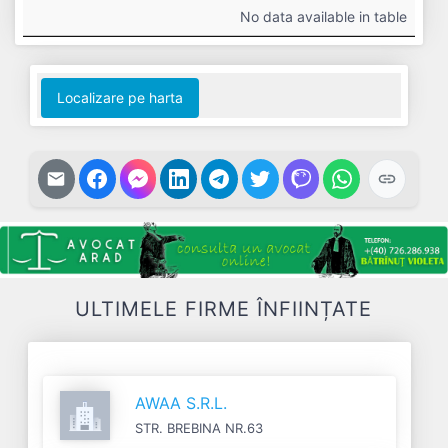
#
Cifra
Profit
Nr.
Datorii
No data available in table
Afaceri
Net
Salariați
Localizare pe harta
ULTIMELE FIRME ÎNFIINȚATE
AWAA S.R.L.
STR. BREBINA NR.63