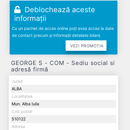
Deblochează aceste
informații
Cu un pachet de acces online poți avea acces la date
de contact precum și informații detaliate bilanț.
VEZI PROMOȚIA
GEORGE S - COM - Sediu social si
adresă firmă
Județ
ALBA
Localitatea
Mun. Alba Iulia
Cod poștal
510122
Adresa