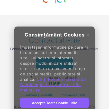
Previous
Next
Consimțământ Cookies
×
Contactați-ne
Împărtășim informațiile pe care ni
Echipă dedicată pentru asistență clienți. Răspuns rapid.
le comunicați prin intermediul
site-ului nostru și informații
despre modul în care utilizați
Contactați-ne
site-ul nostru cu partenerii noștri
de social media, publicitate și
Sau urmați-ne pe social media
analiză.
Citiți Politica noastră de
Confidențialitate pentru a afla
mai multe
Termeni și condiții
|
Informare GDPR
Acceptă Toate Cookie-urile
© 2014-
2026, KENDALL ENTERPRISE GROUP SRL