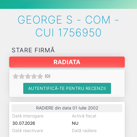
GEORGE S - COM -
CUI 1756950
STARE FIRMĂ
RADIATA
(
0
)
AUTENTIFICĂ-TE PENTRU RECENZII
RADIERE din data 01 Iulie 2002
Dată interogare
Activă fiscal
30.07.2026
NU
Dată reactivare
Dată radiere