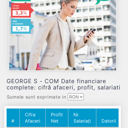
GEORGE S - COM Date financiare
complete: cifră afaceri, profit, salariati
Sumele sunt exprimate in
Cifra
Profit
Nr.
#
Afaceri
Net
Salariați
Datorii