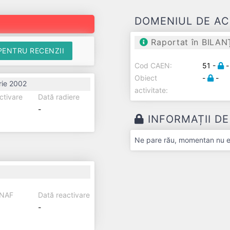
DOMENIUL DE AC
Raportat în BILAN
PENTRU RECENZII
Cod CAEN:
51 -
-
Obiect
-
-
rie 2002
activitate:
ctivare
Dată radiere
-
INFORMAȚII D
Ne pare rău, momentan nu exi
ANAF
Dată reactivare
-