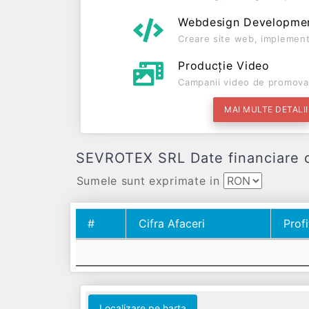
Webdesign Developme
Creare site web, implement
Producție Video
Campanii video de promova
MAI MULTE DETALII
SEVROTEX SRL Date financiare com
Sumele sunt exprimate in
#
Cifra Afaceri
Profi
#
Cifra Afaceri
Profi
Localizare pe harta