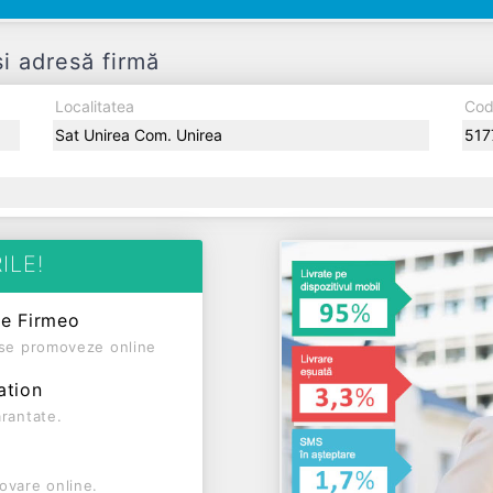
i adresă firmă
Localitatea
Cod
Sat Unirea Com. Unirea
517
ILE!
pe Firmeo
ă se promoveze online
ation
arantate.
ovare online.