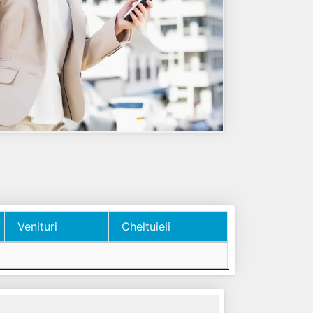
Venituri
Cheltuieli
Venituri
Cheltuieli