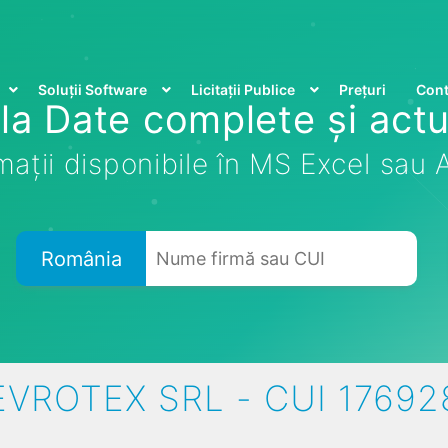
Soluții Software
Licitații Publice
Prețuri
Cont
la Date complete și actu
mații disponibile în MS Excel sau
România
EVROTEX SRL - CUI 17692