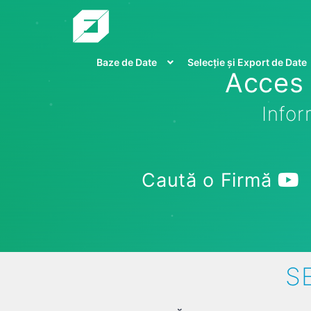
Baze de Date
Selecție și Export de Date
Acces 
Infor
Caută o Firmă
S