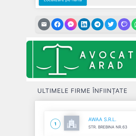
ULTIMELE FIRME ÎNFIINȚATE
AWAA S.R.L.
1
STR. BREBINA NR.63