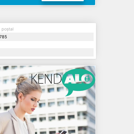
 poștal
785