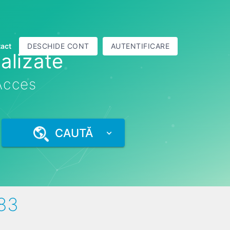
act
DESCHIDE CONT
AUTENTIFICARE
alizate
 Acces
CAUTĂ
83