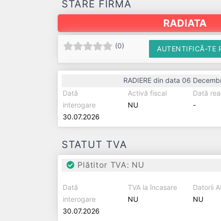
STARE FIRMĂ
RADIATA
(
0
)
AUTENTIFICĂ-TE 
RADIERE din data 06 Decemb
Dată
Activă fiscal
Dată rea
interogare
NU
-
30.07.2026
STATUT TVA
Plătitor TVA: NU
Dată
TVA la încasare
Datorii 
interogare
NU
NU
30.07.2026