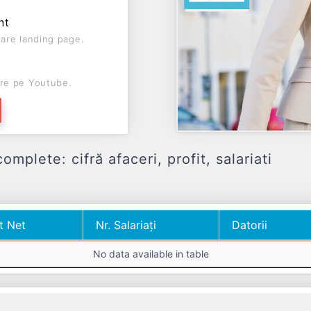
nt
are landing page.
re pe Youtube.
plete: cifră afaceri, profit, salariati
t Net
Nr. Salariați
Datorii
t Net
Nr. Salariați
Datorii
No data available in table