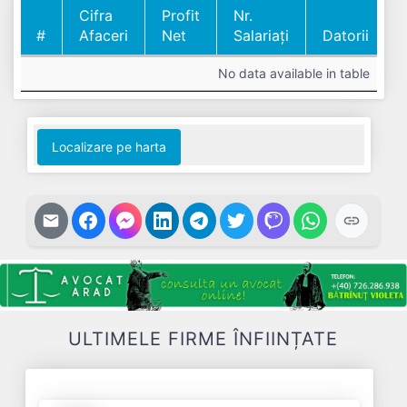
Cifra
Profit
Nr.
#
Afaceri
Net
Salariați
Datorii
#
Cifra
Profit
Nr.
Datorii
No data available in table
Afaceri
Net
Salariați
Localizare pe harta
ULTIMELE FIRME ÎNFIINȚATE