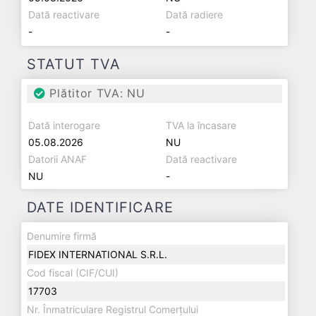
Dată reactivare
Dată radiere
-
-
STATUT TVA
Plătitor TVA: NU
Dată interogare
TVA la încasare
05.08.2026
NU
Datorii ANAF
Dată reactivare
NU
-
DATE IDENTIFICARE
Denumire firmă
FIDEX INTERNATIONAL S.R.L.
Cod fiscal (CIF/CUI)
17703
Nr. Înmatriculare Registrul Comerțului