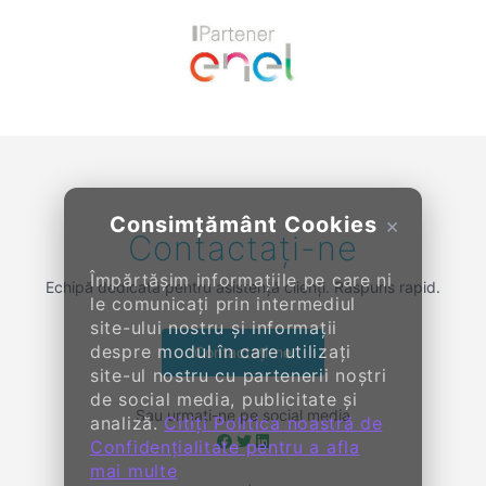
Previous
Next
Consimțământ Cookies
×
Contactați-ne
Împărtășim informațiile pe care ni
Echipă dedicată pentru asistență clienți. Răspuns rapid.
le comunicați prin intermediul
site-ului nostru și informații
despre modul în care utilizați
Contactați-ne
site-ul nostru cu partenerii noștri
de social media, publicitate și
Sau urmați-ne pe social media
analiză.
Citiți Politica noastră de
Confidențialitate pentru a afla
mai multe