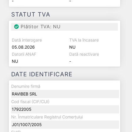
-
-
STATUT TVA
Plătitor TVA: NU
Dată interogare
TVA la încasare
05.08.2026
NU
Datorii ANAF
Dată reactivare
NU
-
DATE IDENTIFICARE
Denumire firmă
RAVIBEB SRL
Cod fiscal (CIF/CUI)
17922005
Nr. Înmatriculare Registrul Comerțului
J01/1007/2005