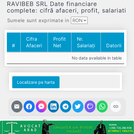
RAVIBEB SRL Date financiare
complete: cifră afaceri, profit, salariati
Sumele sunt exprimate in
Cifra
Profit
Nr.
#
Afaceri
Net
Salariați
Datorii
#
Cifra
Profit
Nr.
Datorii
No data available in table
Afaceri
Net
Salariați
Localizare pe harta