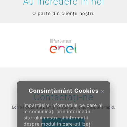
Au încredere în noi
O parte din clienții noștri:
Previous
Next
Consimțământ Cookies
×
Contactați-ne
Împărtășim informațiile pe care ni
Echipă dedicată pentru asistență clienți. Răspuns rapid.
le comunicați prin intermediul
site-ului nostru și informații
despre modul în care utilizați
Contactați-ne