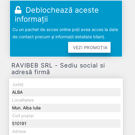
Deblochează aceste
informații
Cu un pachet de acces online poți avea acces la date
de contact precum și informații detaliate bilanț.
VEZI PROMOȚIA
RAVIBEB SRL - Sediu social si
adresă firmă
Județ
ALBA
Localitatea
Mun. Alba Iulia
Cod poștal
510191
Adresa