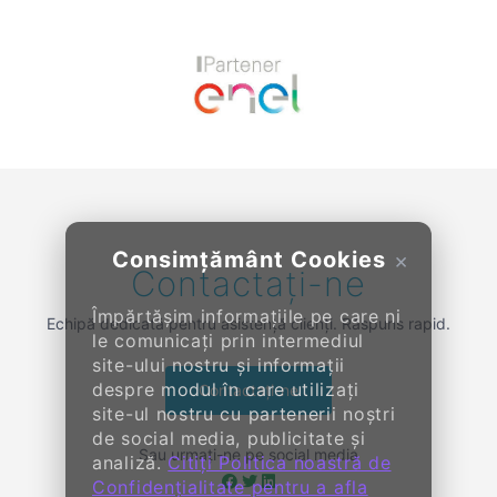
Previous
Next
Consimțământ Cookies
×
Contactați-ne
Împărtășim informațiile pe care ni
Echipă dedicată pentru asistență clienți. Răspuns rapid.
le comunicați prin intermediul
site-ului nostru și informații
despre modul în care utilizați
Contactați-ne
site-ul nostru cu partenerii noștri
de social media, publicitate și
Sau urmați-ne pe social media
analiză.
Citiți Politica noastră de
Confidențialitate pentru a afla