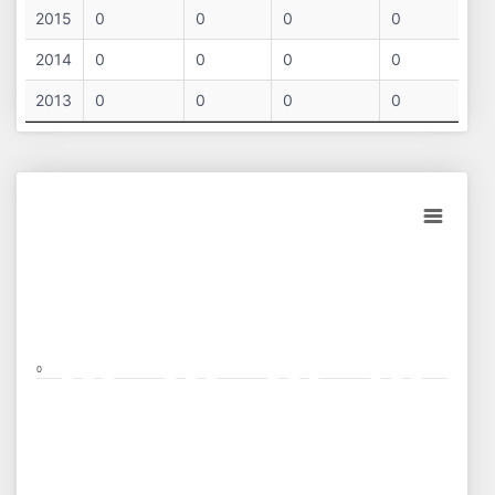
#
Cifra
Profit
Nr.
Datorii
2015
0
0
0
0
Afaceri
Net
Salariați
2014
0
0
0
0
2013
0
0
0
0
Chart
Bar chart with 3 data series.
View as data table, Chart
The chart has 1 X axis displaying categories.
The chart has 1 Y axis displaying values. Data ranges from -0.5 t
0