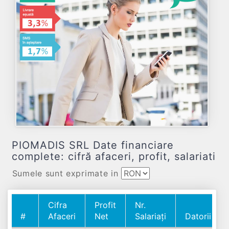
PIOMADIS SRL Date financiare
complete: cifră afaceri, profit, salariati
Sumele sunt exprimate in
Cifra
Profit
Nr.
#
Afaceri
Net
Salariați
Datorii