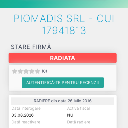
PIOMADIS SRL - CUI
17941813
STARE FIRMĂ
RADIATA
(
0
)
AUTENTIFICĂ-TE PENTRU RECENZII
RADIERE din data 26 Iulie 2016
Dată interogare
Activă fiscal
03.08.2026
NU
Dată reactivare
Dată radiere