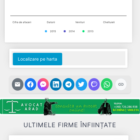
Cifra de afaceri
Datorii
Venituri
Cheltuieli
2015
2014
2013
End of interactive chart.
Localizare pe harta
ULTIMELE FIRME ÎNFIINȚATE