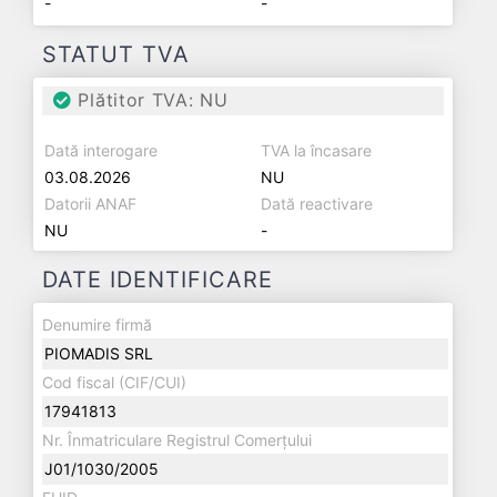
-
-
STATUT TVA
Plătitor TVA: NU
Dată interogare
TVA la încasare
03.08.2026
NU
Datorii ANAF
Dată reactivare
NU
-
DATE IDENTIFICARE
Denumire firmă
PIOMADIS SRL
Cod fiscal (CIF/CUI)
17941813
Nr. Înmatriculare Registrul Comerțului
J01/1030/2005