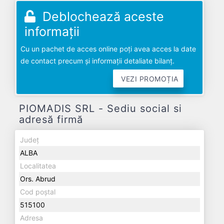
Deblochează aceste
informații
Cu un pachet de acces online poți avea acces la date
de contact precum și informații detaliate bilanț.
VEZI PROMOȚIA
PIOMADIS SRL - Sediu social si
adresă firmă
Județ
ALBA
Localitatea
Ors. Abrud
Cod poștal
515100
Adresa