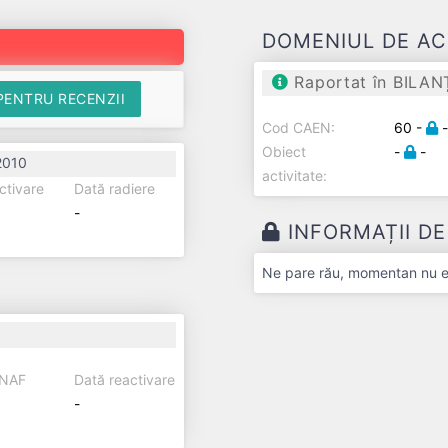
DOMENIUL DE AC
Raportat în BILAN
PENTRU RECENZII
Cod CAEN:
60 -
Obiect
-
-
2010
activitate:
ctivare
Dată radiere
-
INFORMAȚII D
Ne pare rău, momentan nu exi
ANAF
Dată reactivare
-