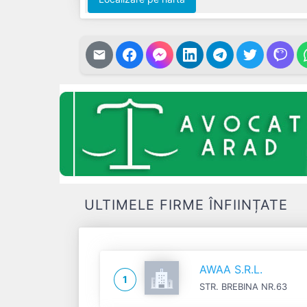
ULTIMELE FIRME ÎNFIINȚATE
AWAA S.R.L.
1
STR. BREBINA NR.63