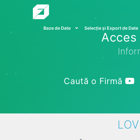
Baze de Date
Selecție și Export de Date
Acces 
Infor
Caută o Firmă
LOV