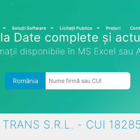
Soluții Software
Licitații Publice
Prețuri
Cont
la Date complete și actu
mații disponibile în MS Excel sau
România
 TRANS S.R.L. - CUI 1828