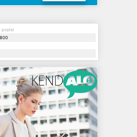
 poștal
800