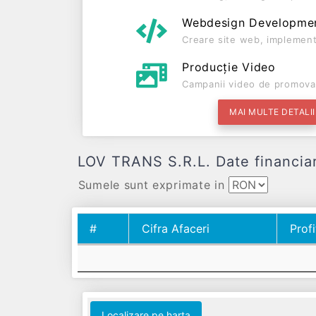
Webdesign Developme
Creare site web, implement
Producție Video
Campanii video de promova
MAI MULTE DETALII
LOV TRANS S.R.L. Date financiare 
Sumele sunt exprimate in
#
Cifra Afaceri
Profi
#
Cifra Afaceri
Profi
Localizare pe harta