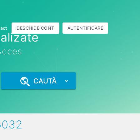
act
DESCHIDE CONT
AUTENTIFICARE
alizate
 Acces
CAUTĂ
5032