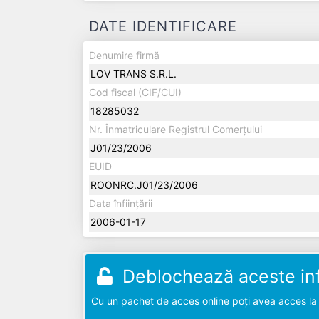
DATE IDENTIFICARE
Denumire firmă
LOV TRANS S.R.L.
Cod fiscal (CIF/CUI)
18285032
Nr. Înmatriculare Registrul Comerțului
J01/23/2006
EUID
ROONRC.J01/23/2006
Data înființării
2006-01-17
Deblochează aceste inf
Cu un pachet de acces online poți avea acces la d