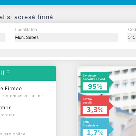
l si adresă firmă
Localitatea
Cod
Mun. Sebes
515
ILE!
pe Firmeo
ă se promoveze online
ation
arantate.
ovare online.