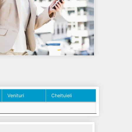
Venituri
Cheltuieli
Venituri
Cheltuieli