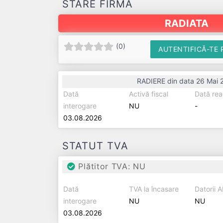
STARE FIRMĂ
RADIATA
(
0
)
AUTENTIFICĂ-TE 
RADIERE din data 26 Mai 
Dată
Activă fiscal
Dată rea
interogare
NU
-
03.08.2026
STATUT TVA
Plătitor TVA: NU
Dată
TVA la încasare
Datorii 
interogare
NU
NU
03.08.2026