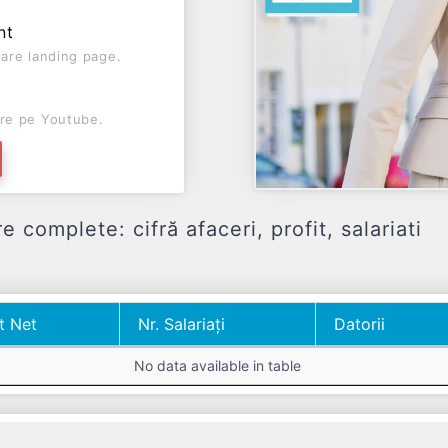
nt
are landing page.
re pe Youtube.
complete: cifră afaceri, profit, salariati
t Net
Nr. Salariați
Datorii
t Net
Nr. Salariați
Datorii
No data available in table