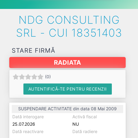
NDG CONSULTING
SRL - CUI 18351403
STARE FIRMĂ
RADIATA
(
0
)
AUTENTIFICĂ-TE PENTRU RECENZII
SUSPENDARE ACTIVITATE din data 08 Mai 2009
Dată interogare
Activă fiscal
25.07.2026
NU
Dată reactivare
Dată radiere