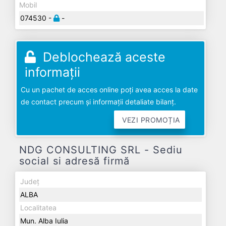
Mobil
074530 -
-
Deblochează aceste
informații
Cu un pachet de acces online poți avea acces la date
de contact precum și informații detaliate bilanț.
VEZI PROMOȚIA
NDG CONSULTING SRL - Sediu
social si adresă firmă
Județ
ALBA
Localitatea
Mun. Alba Iulia