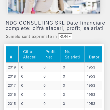
NDG CONSULTING SRL Date financiare
complete: cifră afaceri, profit, salariati
Sumele sunt exprimate in
Cifra
Profit
Nr.
#
Afaceri
Net
Salariați
Datorii
#
Cifra
Profit
Nr.
Datorii
2019
0
0
0
1953
Afaceri
Net
Salariați
2018
0
0
0
1953
2017
0
0
0
1953
2016
0
0
0
1953
2015
0
0
0
1953