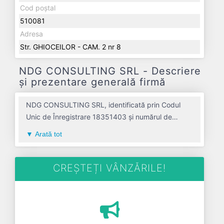
Cod poștal
510081
Adresa
Str. GHIOCEILOR - CAM. 2 nr 8
NDG CONSULTING SRL - Descriere
și prezentare generală firmă
NDG CONSULTING SRL, identificată prin Codul
Unic de Înregistrare 18351403 și numărul de
înregistrare la Registrul Comerțului J01/107/2006,
Arată tot
este o societate specializată în activitati de
inginerie si consultanta tehnica legate de acestea
avand codul 7112. Cu sediul social poziționat în
CREȘTEȚI VÂNZĂRILE!
zona de Centru a țării, în judetul ALBA, compania
aduce o contribuție semnificativă pe piața de
profil. NDG CONSULTING SRL a fost fondată în
anul 2006, având o vechime de 20 ani. Conform