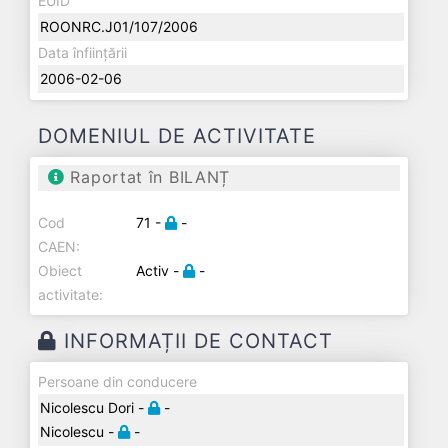
EUID
ROONRC.J01/107/2006
Data înființării
2006-02-06
DOMENIUL DE ACTIVITATE
Raportat în BILANȚ
Cod
71 -
-
CAEN:
Obiect
Activ -
-
activitate:
INFORMAȚII DE CONTACT
Persoane din conducere
Nicolescu Dori -
-
Nicolescu -
-