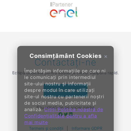
Previous
Next
Consimțământ Cookies
×
Contactați-ne
Împărtășim informațiile pe care ni
Echipă dedicată pentru asistență clienți. Răspuns rapid.
le comunicați prin intermediul
site-ului nostru și informații
despre modul în care utilizați
Contactați-ne
site-ul nostru cu partenerii noștri
de social media, publicitate și
Sau urmați-ne pe social media
analiză.
Citiți Politica noastră de
Confidențialitate pentru a afla
mai multe
Termeni și condiții
|
Informare GDPR