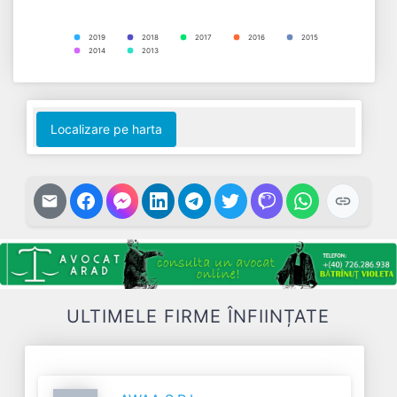
2019
2018
2017
2016
2015
2014
2013
End of interactive chart.
Localizare pe harta
ULTIMELE FIRME ÎNFIINȚATE