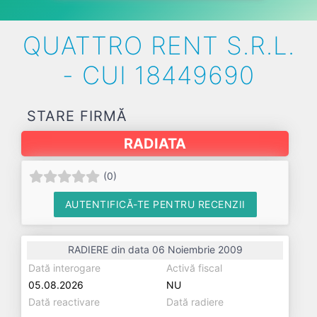
QUATTRO RENT S.R.L.
- CUI 18449690
STARE FIRMĂ
RADIATA
(
0
)
AUTENTIFICĂ-TE PENTRU RECENZII
RADIERE din data 06 Noiembrie 2009
Dată interogare
Activă fiscal
05.08.2026
NU
Dată reactivare
Dată radiere