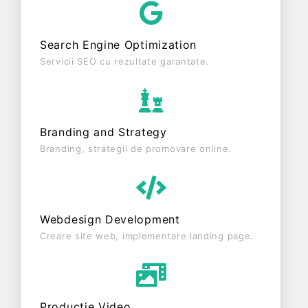
este o entitate inactiva din punct de vedere fiscal
si are status: RADIATA. Societatea nu este
Search Engine Optimization
plătitoare de TVA.
Servicii SEO cu rezultate garantate.
Branding and Strategy
Branding, strategii de promovare online.
Webdesign Development
Creare site web, implementare landing page.
Producție Video