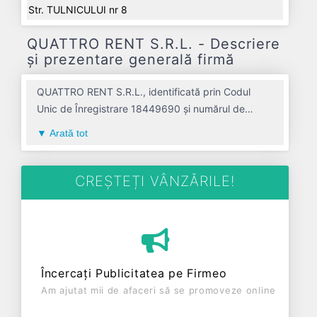
Str. TULNICULUI nr 8
QUATTRO RENT S.R.L. - Descriere
și prezentare generală firmă
QUATTRO RENT S.R.L., identificată prin Codul
Unic de Înregistrare 18449690 și numărul de
înregistrare la Registrul Comerțului J01/212/2006,
Arată tot
este o societate specializată în activitati de
inchiriere si leasing cu autoturisme si autovehicule
rutiere usoare avand codul 7711. Cu sediul social
CREȘTEȚI VÂNZĂRILE!
poziționat în zona de Centru a țării, în judetul
ALBA, compania aduce o contribuție semnificativă
pe piața de profil. QUATTRO RENT S.R.L. a fost
fondată în anul 2006, având o vechime de 20 ani.
Conform ultimului bilanț, societatea a înregistrat un
Încercați Publicitatea pe Firmeo
profit de 0 RON și o cifră de afaceri de 0 RON,
Am ajutat mii de afaceri să se promoveze online
gestionând operațiunile cu un număr mediu de de
salariați pe ultimul an fiscal. QUATTRO RENT S.R.L.