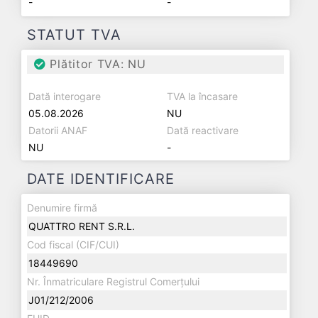
-
-
STATUT TVA
Plătitor TVA: NU
Dată interogare
TVA la încasare
05.08.2026
NU
Datorii ANAF
Dată reactivare
NU
-
DATE IDENTIFICARE
Denumire firmă
QUATTRO RENT S.R.L.
Cod fiscal (CIF/CUI)
18449690
Nr. Înmatriculare Registrul Comerțului
J01/212/2006