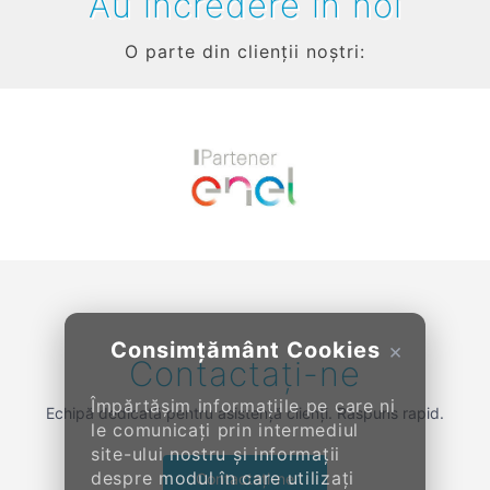
Au încredere în noi
O parte din clienții noștri:
Previous
Next
Consimțământ Cookies
×
Contactați-ne
Împărtășim informațiile pe care ni
Echipă dedicată pentru asistență clienți. Răspuns rapid.
le comunicați prin intermediul
site-ului nostru și informații
despre modul în care utilizați
Contactați-ne