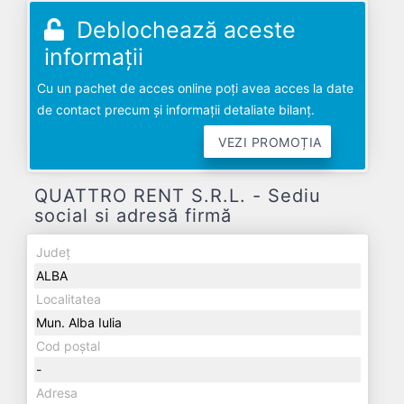
Deblochează aceste
informații
Cu un pachet de acces online poți avea acces la date
de contact precum și informații detaliate bilanț.
VEZI PROMOȚIA
QUATTRO RENT S.R.L. - Sediu
social si adresă firmă
Județ
ALBA
Localitatea
Mun. Alba Iulia
Cod poștal
-
Adresa