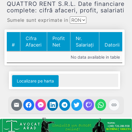
QUATTRO RENT S.R.L. Date financiare
complete: cifră afaceri, profit, salariati
Sumele sunt exprimate in
Cifra
Profit
Nr.
#
Afaceri
Net
Salariați
Datorii
#
Cifra
Profit
Nr.
Datorii
No data available in table
Afaceri
Net
Salariați
Localizare pe harta