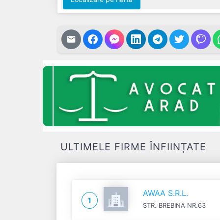
ULTIMELE FIRME ÎNFIINȚATE
AWAA S.R.L.
1
STR. BREBINA NR.63