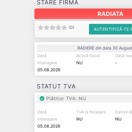
STARE FIRMĂ
RADIATA
(
0
)
AUTENTIFICĂ-TE 
RADIERE din data 30 Augus
Dată
Activă fiscal
Dată rea
interogare
NU
-
05.08.2026
STATUT TVA
Plătitor TVA: NU
Dată
TVA la încasare
Datorii 
interogare
NU
NU
05.08.2026