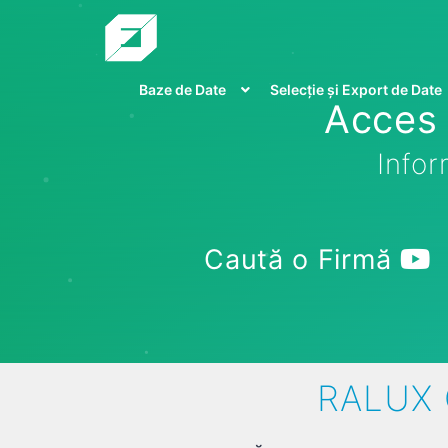
Baze de Date
Selecție și Export de Date
Acces 
Infor
Caută o Firmă
RALUX 