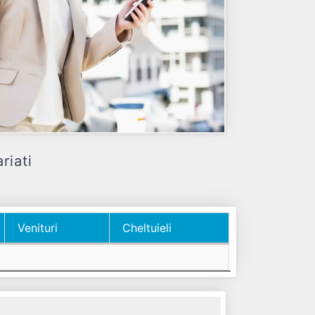
riati
Venituri
Cheltuieli
Venituri
Cheltuieli