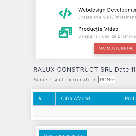
Webdesign Developme
Creare site web, implement
Producție Video
Campanii video de promova
MAI MULTE DETALII
RALUX CONSTRUCT SRL Date financ
Sumele sunt exprimate in
#
Cifra Afaceri
Profi
#
Cifra Afaceri
Profi
Localizare pe harta