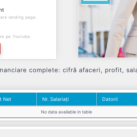
nt
are landing page.
re pe Youtube.
iare complete: cifră afaceri, profit, sala
t Net
Nr. Salariați
Datorii
t Net
Nr. Salariați
Datorii
No data available in table