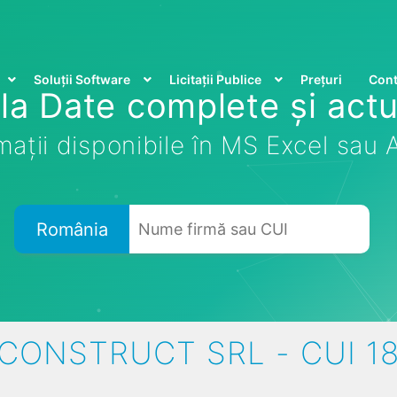
Soluții Software
Licitații Publice
Prețuri
Cont
la Date complete și actu
mații disponibile în MS Excel sau
România
CONSTRUCT SRL - CUI 1