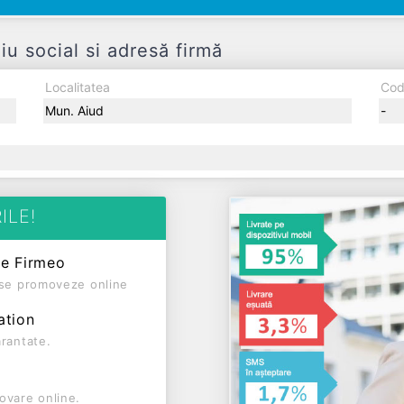
social si adresă firmă
Localitatea
Cod
Mun. Aiud
-
ILE!
pe Firmeo
ă se promoveze online
ation
arantate.
ovare online.