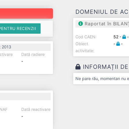
DOMENIUL DE AC
Raportat în BILAN
PENTRU RECENZII
Cod CAEN:
52 -
-
Obiect
-
-
t 2013
activitate:
ctivare
Dată radiere
-
INFORMAȚII D
Ne pare rău, momentan nu exi
ANAF
Dată reactivare
-