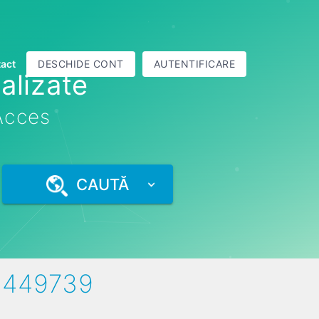
act
DESCHIDE CONT
AUTENTIFICARE
alizate
 Acces
CAUTĂ
8449739