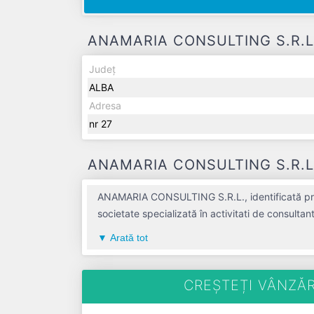
ANAMARIA CONSULTING S.R.L. -
Județ
ALBA
Adresa
nr 27
ANAMARIA CONSULTING S.R.L. -
ANAMARIA CONSULTING S.R.L., identificată prin
societate specializată în activitati de consulta
ALBA, compania aduce o contribuție semnificat
Arată tot
Conform ultimului bilanț, societatea a înregistrat u
ultimul an fiscal. ANAMARIA CONSULTING S.R.L. este o entit
TVA.
CREȘTEȚI VÂNZĂR