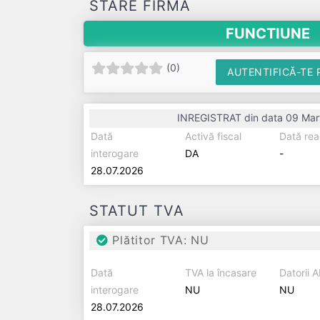
STARE FIRMĂ
FUNCTIUNE
(
0
)
AUTENTIFICĂ-TE 
INREGISTRAT din data 09 Mar
Dată
Activă fiscal
Dată rea
interogare
DA
-
28.07.2026
STATUT TVA
Plătitor TVA: NU
Dată
TVA la încasare
Datorii 
interogare
NU
NU
28.07.2026