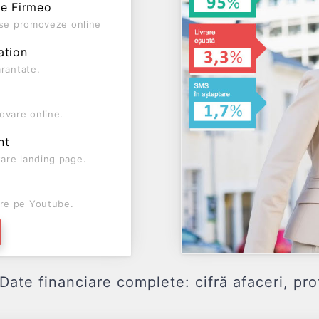
pe Firmeo
ă se promoveze online
ation
arantate.
ovare online.
nt
are landing page.
re pe Youtube.
 financiare complete: cifră afaceri, profit