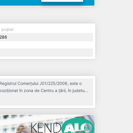
 poștal
286
Registrul Comerțului J01/225/2006, este o
ziționat în zona de Centru a țării, în judetul
 în anul 2006, având o vechime de 20 ani.
 un număr mediu de de salariați pe
ătitoare de