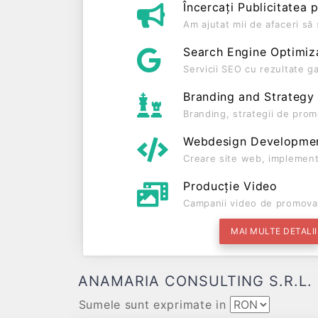
Încercați Publicitatea 
Am ajutat mii de afaceri s
Search Engine Optimiz
Servicii SEO cu rezultate g
Branding and Strategy
Branding, strategii de prom
Webdesign Developme
Creare site web, implement
Producție Video
Campanii video de promova
MAI MULTE DETALII
ANAMARIA CONSULTING S.R.L. Date
Sumele sunt exprimate in