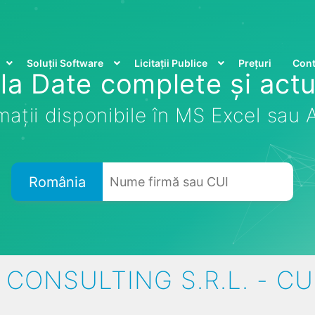
Soluții Software
Licitații Publice
Prețuri
Cont
la Date complete și actu
mații disponibile în MS Excel sau
România
CONSULTING S.R.L. - CU