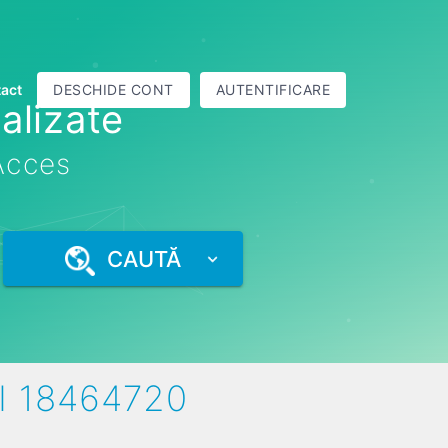
act
DESCHIDE CONT
AUTENTIFICARE
alizate
 Acces
CAUTĂ
I 18464720