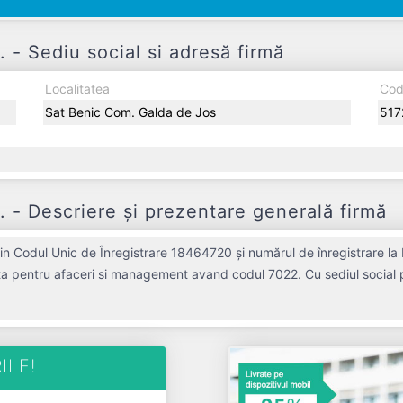
 Sediu social si adresă firmă
Localitatea
Cod
Sat Benic Com. Galda de Jos
517
 Descriere și prezentare generală firmă
 Codul Unic de Înregistrare 18464720 și numărul de înregistrare la 
nta pentru afaceri si management avand codul 7022. Cu sediul social po
ivă pe piața de profil. ANAMARIA CONSULTING S.R.L. a fost fondată
n profit de 0 RON și o cifră de afaceri de 0 RON, gestionând operațiunile cu
ate activa din punct de vedere fiscal si are status: FUNCTIUNE. Societatea nu este pl
ILE!