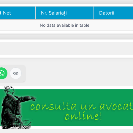
t Net
Nr. Salariați
Datorii
t Net
Nr. Salariați
Datorii
No data available in table