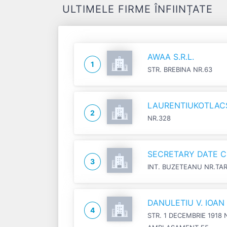
ULTIMELE FIRME ÎNFIINȚATE
AWAA S.R.L.
1
STR. BREBINA NR.63
LAURENTIUKOTLACSI
2
NR.328
SECRETARY DATE C
3
INT. BUZETEANU NR.TA
DANULETIU V. IOA
4
STR. 1 DECEMBRIE 1918 