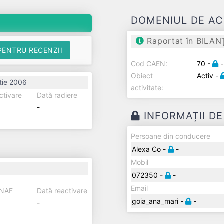
DOMENIUL DE AC
Raportat în BILAN
PENTRU RECENZII
Cod CAEN:
70 -
-
Obiect
Activ -
tie 2006
activitate:
ctivare
Dată radiere
-
INFORMAȚII D
Persoane din conducere
Alexa Co -
-
Mobil
072350 -
-
Email
ANAF
Dată reactivare
goia_ana_mari -
-
-