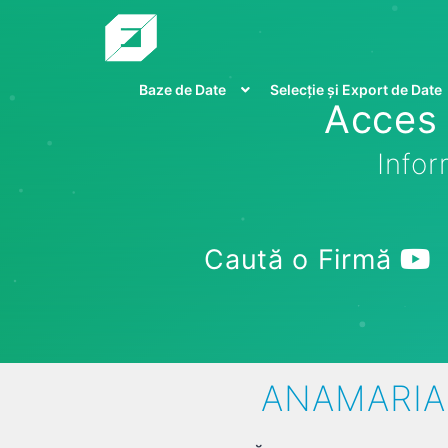
Baze de Date
Selecție și Export de Date
Acces 
Infor
Caută o Firmă
ANAMARIA 