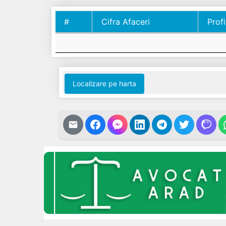
#
Cifra Afaceri
Profi
#
Cifra Afaceri
Profi
Localizare pe harta