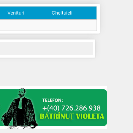
Venituri
Cheltuieli
Venituri
Cheltuieli