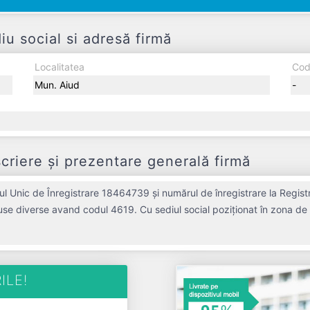
 social si adresă firmă
Localitatea
Cod
Mun. Aiud
-
iere și prezentare generală firmă
 Unic de Înregistrare 18464739 și numărul de înregistrare la Regist
duse diverse avand codul 4619. Cu sediul social poziționat în zona de 
profil. TERMO ECO LAND S.R.L. a fost fondată în anul 2006, având o v
eri de 0 RON, gestionând operațiunile cu un număr mediu de de salariați pe ultimul an fiscal
ECO LAND S.R.L. este o entitate inactiva din punct de vedere fiscal si are status: R
ILE!