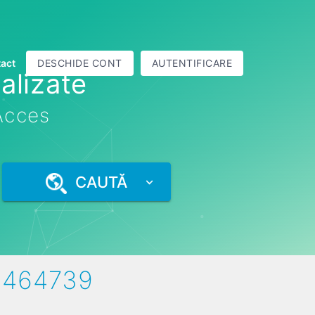
act
DESCHIDE CONT
AUTENTIFICARE
alizate
 Acces
CAUTĂ
8464739