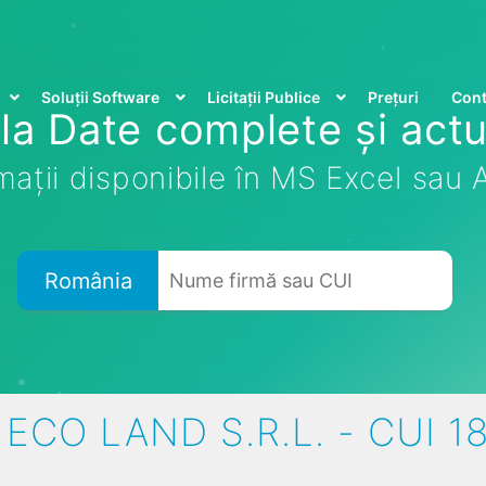
Soluții Software
Licitații Publice
Prețuri
Cont
la Date complete și actu
mații disponibile în MS Excel sau
România
ECO LAND S.R.L. - CUI 1