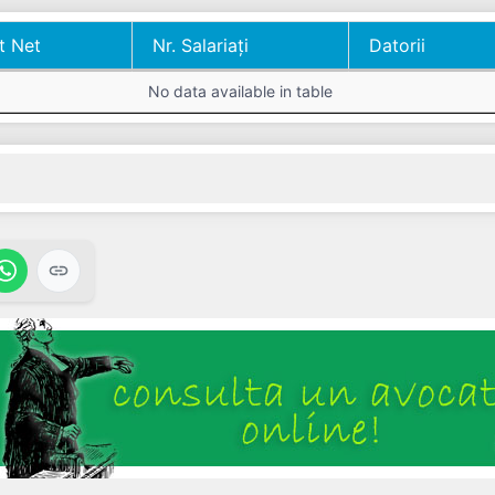
t Net
Nr. Salariați
Datorii
t Net
Nr. Salariați
Datorii
No data available in table