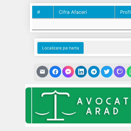
#
Cifra Afaceri
Profi
#
Cifra Afaceri
Profi
Localizare pe harta