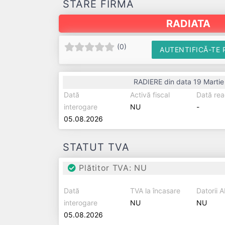
STARE FIRMĂ
RADIATA
(
0
)
AUTENTIFICĂ-TE 
RADIERE din data 19 Martie
Dată
Activă fiscal
Dată rea
interogare
NU
-
05.08.2026
STATUT TVA
Plătitor TVA: NU
Dată
TVA la încasare
Datorii 
interogare
NU
NU
05.08.2026