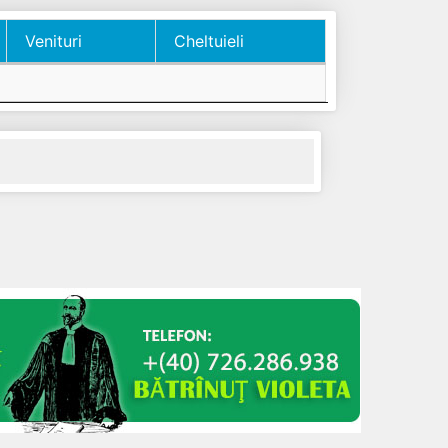
Venituri
Cheltuieli
Venituri
Cheltuieli