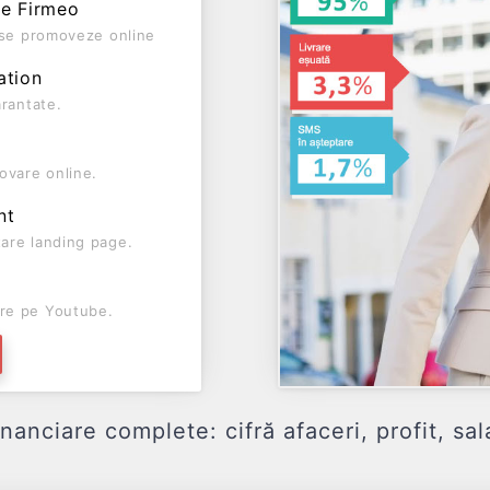
pe Firmeo
ă se promoveze online
ation
arantate.
ovare online.
nt
are landing page.
re pe Youtube.
ciare complete: cifră afaceri, profit, sala