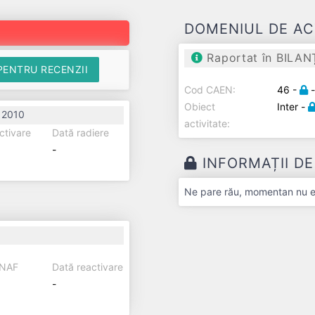
DOMENIUL DE AC
Raportat în BILAN
PENTRU RECENZII
Cod CAEN:
46 -
Obiect
Inter -
 2010
activitate:
ctivare
Dată radiere
-
INFORMAȚII D
Ne pare rău, momentan nu exi
ANAF
Dată reactivare
-