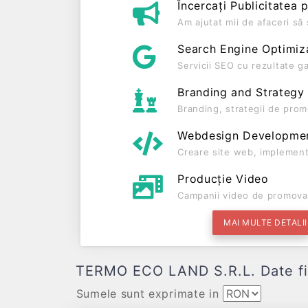
Încercați Publicitatea 
Am ajutat mii de afaceri s
Search Engine Optimiz
Servicii SEO cu rezultate g
Branding and Strategy
Branding, strategii de prom
Webdesign Developme
Creare site web, implement
Producție Video
Campanii video de promova
MAI MULTE DETALII
TERMO ECO LAND S.R.L. Date finan
Sumele sunt exprimate in