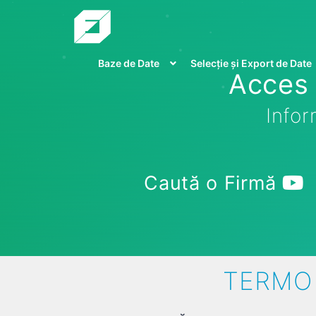
Baze de Date
Selecție și Export de Date
Acces 
Infor
Caută o Firmă
TERMO 