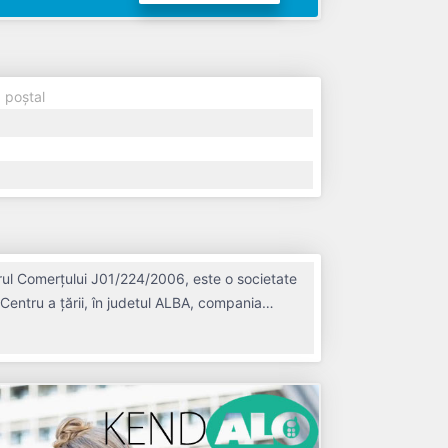
 poștal
rul Comerțului J01/224/2006, este o societate
Centru a țării, în judetul ALBA, compania
echime de 20 ani. Conform ultimului bilanț,
. TERMO
ADIATA. Societatea nu este plătitoare de TVA.