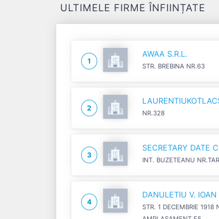
ULTIMELE FIRME ÎNFIINȚATE
AWAA S.R.L.
1
STR. BREBINA NR.63
LAURENTIUKOTLACSI
2
NR.328
SECRETARY DATE C
3
INT. BUZETEANU NR.TA
DANULETIU V. IOA
4
STR. 1 DECEMBRIE 1918 
AMPLASAMENT F5