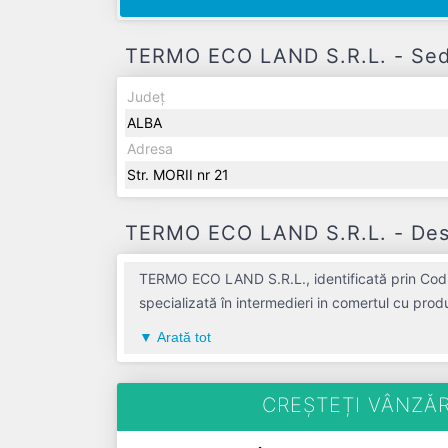
TERMO ECO LAND S.R.L. - Sediu
Județ
ALBA
Adresa
Str. MORII nr 21
TERMO ECO LAND S.R.L. - Descr
TERMO ECO LAND S.R.L., identificată prin Codul
specializată în intermedieri in comertul cu pro
aduce o contribuție semnificativă pe piața de 
Arată tot
societatea a înregistrat un profit de 0 RON și o cifră de afac
CREȘTEȚI VÂNZĂR