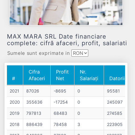
MAX MARA SRL Date financiare
complete: cifră afaceri, profit, salariati
Sumele sunt exprimate in
Cifra
Profit
Nr.
#
Afaceri
Net
Salariați
Datorii
#
Cifra
Profit
Nr.
Datorii
2021
87026
-8695
0
95581
Afaceri
Net
Salariați
2020
355636
-17254
0
245097
2019
797813
68483
0
274585
2018
886439
78458
3
223905