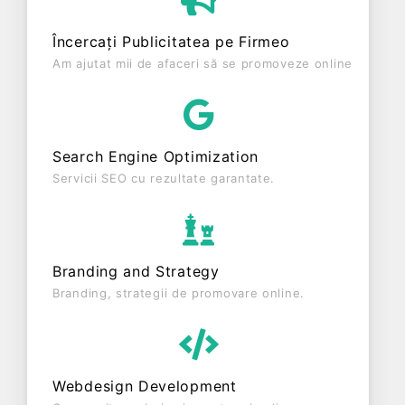
vechime de 20 ani. Conform ultimului bilanț,
societatea a înregistrat un profit de 0 RON și o
Încercați Publicitatea pe Firmeo
cifră de afaceri de 87.026 RON, gestionând
Am ajutat mii de afaceri să se promoveze online
operațiunile cu un număr mediu de 0 de salariați
pe ultimul an fiscal. MAX MARA SRL este o entitate
inactiva din punct de vedere fiscal si are status:
RADIATA. Societatea nu este plătitoare de TVA.
Search Engine Optimization
Servicii SEO cu rezultate garantate.
Branding and Strategy
Branding, strategii de promovare online.
Webdesign Development