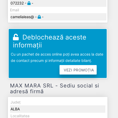
072232 -
-
Email
camelialeas@ -
-
Deblochează aceste
informații
Cu un pachet de acces online poți avea acces la date
de contact precum și informații detaliate bilanț.
VEZI PROMOȚIA
MAX MARA SRL - Sediu social si
adresă firmă
Județ
ALBA
Localitatea