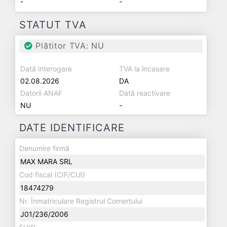
-
-
STATUT TVA
Plătitor TVA: NU
Dată interogare
TVA la încasare
02.08.2026
DA
Datorii ANAF
Dată reactivare
NU
-
DATE IDENTIFICARE
Denumire firmă
MAX MARA SRL
Cod fiscal (CIF/CUI)
18474279
Nr. Înmatriculare Registrul Comerțului
J01/236/2006