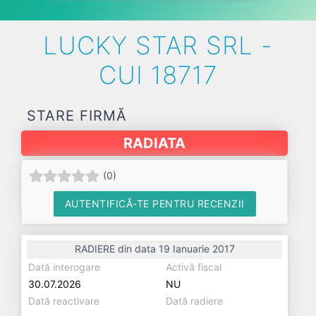
LUCKY STAR SRL -
CUI 18717
STARE FIRMĂ
RADIATA
(
0
)
AUTENTIFICĂ-TE PENTRU RECENZII
RADIERE din data 19 Ianuarie 2017
Dată interogare
Activă fiscal
30.07.2026
NU
Dată reactivare
Dată radiere