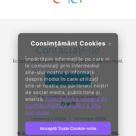
Previous
Next
Consimțământ Cookies
×
Contactați-ne
Împărtășim informațiile pe care ni
Echipă dedicată pentru asistență clienți. Răspuns rapid.
le comunicați prin intermediul
site-ului nostru și informații
despre modul în care utilizați
Contactați-ne
site-ul nostru cu partenerii noștri
de social media, publicitate și
Sau urmați-ne pe social media
analiză.
Citiți Politica noastră de
Confidențialitate pentru a afla
mai multe
Termeni și condiții
|
Informare GDPR
Acceptă Toate Cookie-urile
© 2014-
2026, KENDALL ENTERPRISE GROUP SRL