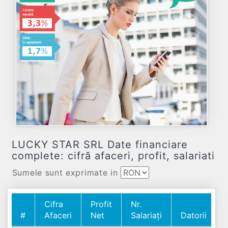
LUCKY STAR SRL Date financiare
complete: cifră afaceri, profit, salariati
Sumele sunt exprimate in
Cifra
Profit
Nr.
#
Afaceri
Net
Salariați
Datorii