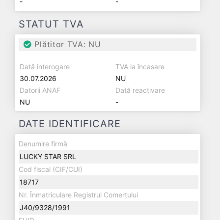
-
-
STATUT TVA
Plătitor TVA: NU
Dată interogare
TVA la încasare
30.07.2026
NU
Datorii ANAF
Dată reactivare
NU
-
DATE IDENTIFICARE
Denumire firmă
LUCKY STAR SRL
Cod fiscal (CIF/CUI)
18717
Nr. Înmatriculare Registrul Comerțului
J40/9328/1991