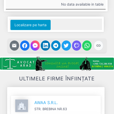
#
Cifra
Profit
Nr.
Datorii
No data available in table
Afaceri
Net
Salariați
Localizare pe harta
ULTIMELE FIRME ÎNFIINȚATE
AWAA S.R.L.
STR. BREBINA NR.63