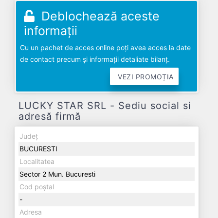
Deblochează aceste
informații
Cu un pachet de acces online poți avea acces la date
de contact precum și informații detaliate bilanț.
VEZI PROMOȚIA
LUCKY STAR SRL - Sediu social si
adresă firmă
Județ
BUCURESTI
Localitatea
Sector 2 Mun. Bucuresti
Cod poștal
-
Adresa