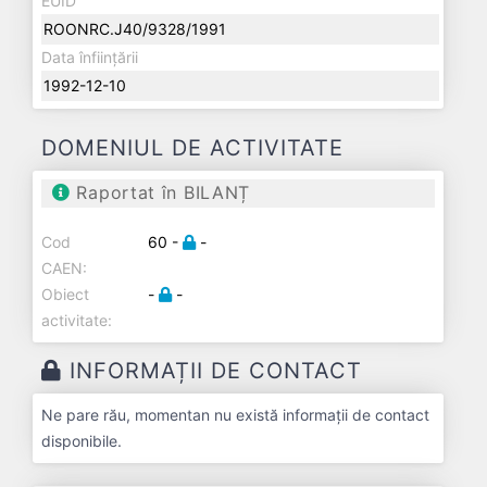
EUID
ROONRC.J40/9328/1991
Data înființării
1992-12-10
DOMENIUL DE ACTIVITATE
Raportat în BILANȚ
Cod
60 -
-
CAEN:
Obiect
-
-
activitate:
INFORMAȚII DE CONTACT
Ne pare rău, momentan nu există informații de contact
disponibile.